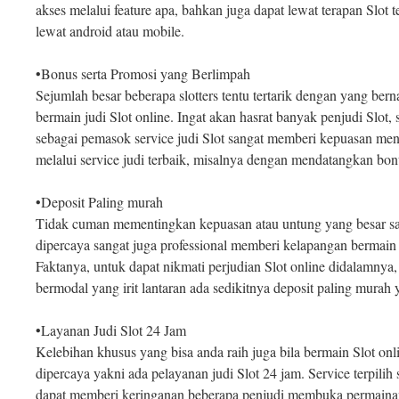
akses melalui feature apa, bahkan juga dapat lewat terapan Slot
lewat android atau mobile.
•Bonus serta Promosi yang Berlimpah
Sejumlah besar beberapa slotters tentu tertarik dengan yang b
bermain judi Slot online. Ingat akan hasrat banyak penjudi Slot, s
sebagai pemasok service judi Slot sangat memberi kepuasan me
melalui service judi terbaik, misalnya dengan mendatangkan bon
•Deposit Paling murah
Tidak cuman mementingkan kepuasan atau untung yang besar saja
dipercaya sangat juga professional memberi kelapangan bermain
Faktanya, untuk dapat nikmati perjudian Slot online didalamnya, 
bermodal yang irit lantaran ada sedikitnya deposit paling murah 
•Layanan Judi Slot 24 Jam
Kelebihan khusus yang bisa anda raih juga bila bermain Slot onlin
dipercaya yakni ada pelayanan judi Slot 24 jam. Service terpilih
dapat memberi keringanan beberapa penjudi membuka permainan