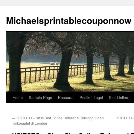
Michaelsprintablecouponnow
Home
Sample Page
Baccarat
Pediksi Togel
Slot Online
Skip
to
←
KOITOTO – Situs Slot Online Referensi Terunggul dan
KOITOTO – 
content
Terkomplet di Lembor