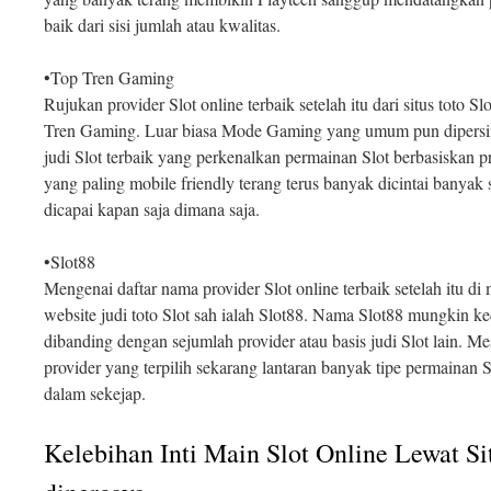
baik dari sisi jumlah atau kwalitas.
•Top Tren Gaming
Rujukan provider Slot online terbaik setelah itu dari situs toto S
Tren Gaming. Luar biasa Mode Gaming yang umum pun dipersin
judi Slot terbaik yang perkenalkan permainan Slot berbasiskan 
yang paling mobile friendly terang terus banyak dicintai banyak
dicapai kapan saja dimana saja.
•Slot88
Mengenai daftar nama provider Slot online terbaik setelah itu di
website judi toto Slot sah ialah Slot88. Nama Slot88 mungkin k
dibanding dengan sejumlah provider atau basis judi Slot lain. M
provider yang terpilih sekarang lantaran banyak tipe permainan 
dalam sekejap.
Kelebihan Inti Main Slot Online Lewat Si