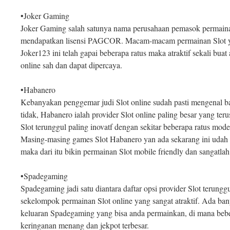
•Joker Gaming
Joker Gaming salah satunya nama perusahaan pemasok permainan
mendapatkan lisensi PAGCOR. Macam-macam permainan Slot y
Joker123 ini telah gapai beberapa ratus maka atraktif sekali buat
online sah dan dapat dipercaya.
•Habanero
Kebanyakan penggemar judi Slot online sudah pasti mengenal 
tidak, Habanero ialah provider Slot online paling besar yang t
Slot terunggul paling inovatf dengan sekitar beberapa ratus mode
Masing-masing games Slot Habanero yan ada sekarang ini udah
maka dari itu bikin permainan Slot mobile friendly dan sangatl
•Spadegaming
Spadegaming jadi satu diantara daftar opsi provider Slot terunggu
sekelompok permainan Slot online yang sangat atraktif. Ada 
keluaran Spadegaming yang bisa anda permainkan, di mana beb
keringanan menang dan jekpot terbesar.