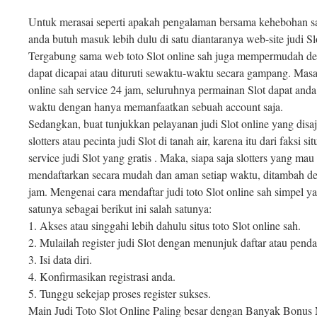
Untuk merasai seperti apakah pengalaman bersama kehebohan saat
anda butuh masuk lebih dulu di satu diantaranya web-site judi Slot
Tergabung sama web toto Slot online sah juga mempermudah deng
dapat dicapai atau dituruti sewaktu-waktu secara gampang. Masa
online sah service 24 jam, seluruhnya permainan Slot dapat and
waktu dengan hanya memanfaatkan sebuah account saja.
Sedangkan, buat tunjukkan pelayanan judi Slot online yang dis
slotters atau pecinta judi Slot di tanah air, karena itu dari faksi si
service judi Slot yang gratis . Maka, siapa saja slotters yang m
mendaftarkan secara mudah dan aman setiap waktu, ditambah d
jam. Mengenai cara mendaftar judi toto Slot online sah simpel 
satunya sebagai berikut ini salah satunya:
1. Akses atau singgahi lebih dahulu situs toto Slot online sah.
2. Mulailah register judi Slot dengan menunjuk daftar atau penda
3. Isi data diri.
4. Konfirmasikan registrasi anda.
5. Tunggu sekejap proses register sukses.
Main Judi Toto Slot Online Paling besar dengan Banyak Bonus