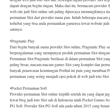
dapati dengan begitu ringan. Maka dari itu, bermacam provider S
web-site judi Slot online sah paling dipercaya memungkinnya tia
permainan Slot dari provider mana pun. Inilah beberapa macam pr
terhebat yang bisa anda permainkan gamenya lewat website judi t
satunya:
•Pragmatic Play
Dari begitu banyak nama provider Slot online, Pragmatic Play sa
berpengalaman yang mempunyai produk permainan Slot dengan
Permainan Slot Pragmatic berdasar di dalam permainan Slot y
paling besar, macam-macam games Slot yang komplet dan permai
banyak penawaran keuntungan Perihal ini pula yang membuat Pr
permainan yang sering menjadi opsi pokok di web judi toto Slot 
•Pocket Permainan Soft
Provider permainan Slot online terpilih setelah itu yang dapat j
lewat blog judi toto Slot sah di Indonesia ialah Pocket Games So
PG Soft. Provider Slot PG Soft ada pada tahun 2015 yang benar-b