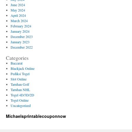
June 2024
May 2024
April 2024
March 2024
February 2024
January 2024
December 2023
January 2023
December 2022
Categories
Baccarat
Blackjack Online
Pediksi Togel
Slot Online
Taruhan Golf
Taruhan NHL
Togel 4D/3D/2D
Togel Online
Uncategorized
Michaelsprintablecouponnow