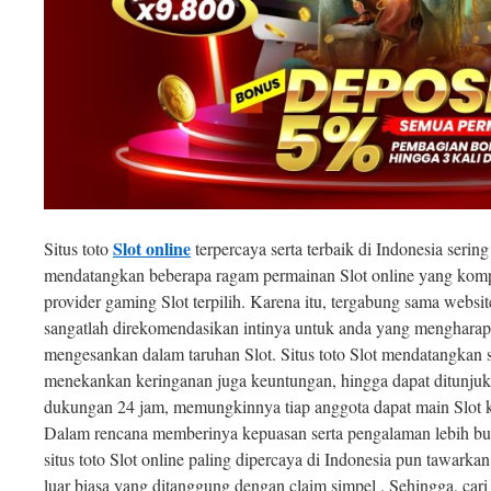
Slot online
Situs toto
terpercaya serta terbaik di Indonesia serin
mendatangkan beberapa ragam permainan Slot online yang kom
provider gaming Slot terpilih. Karena itu, tergabung sama website 
sangatlah direkomendasikan intinya untuk anda yang mengharap
mengesankan dalam taruhan Slot. Situs toto Slot mendatangkan s
menekankan keringanan juga keuntungan, hingga dapat ditunjuk
dukungan 24 jam, memungkinnya tiap anggota dapat main Slot 
Dalam rencana memberinya kepuasan serta pengalaman lebih buat
situs toto Slot online paling dipercaya di Indonesia pun tawarka
luar biasa yang ditanggung dengan claim simpel . Sehingga, car