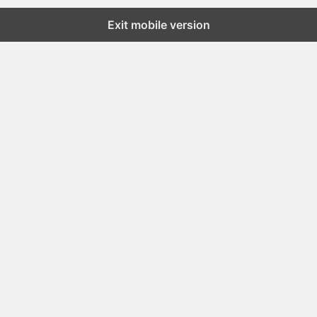
Exit mobile version