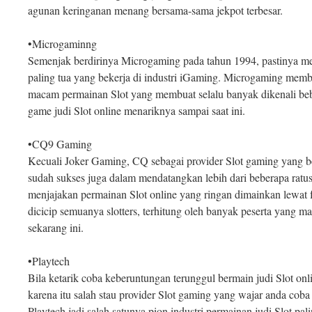
agunan keringanan menang bersama-sama jekpot terbesar.
•Microgaminng
Semenjak berdirinya Microgaming pada tahun 1994, pastinya mem
paling tua yang bekerja di industri iGaming. Microgaming membe
macam permainan Slot yang membuat selalu banyak dikenali bebe
game judi Slot online menariknya sampai saat ini.
•CQ9 Gaming
Kecuali Joker Gaming, CQ sebagai provider Slot gaming yang b
sudah sukses juga dalam mendatangkan lebih dari beberapa ra
menjajakan permainan Slot online yang ringan dimainkan lewat f
dicicip semuanya slotters, terhitung oleh banyak peserta yang ma
sekarang ini.
•Playtech
Bila ketarik coba keberuntungan terunggul bermain judi Slot onlin
karena itu salah stau provider Slot gaming yang wajar anda coba
Playtech jadi salah satunya pion industri permainan judi Slot pal