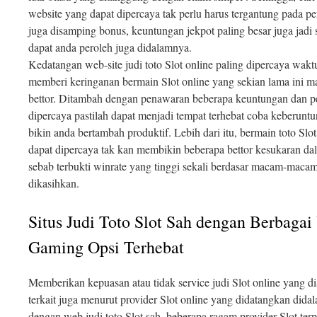
website yang dapat dipercaya tak perlu harus tergantung pada
juga disamping bonus, keuntungan jekpot paling besar juga jadi
dapat anda peroleh juga didalamnya.
Kedatangan web-site judi toto Slot online paling dipercaya waktu
memberi keringanan bermain Slot online yang sekian lama ini ma
bettor. Ditambah dengan penawaran beberapa keuntungan dan pem
dipercaya pastilah dapat menjadi tempat terhebat coba keberuntu
bikin anda bertambah produktif. Lebih dari itu, bermain toto Slot
dapat dipercaya tak kan membikin beberapa bettor kesukaran d
sebab terbukti winrate yang tinggi sekali berdasar macam-macam
dikasihkan.
Situs Judi Toto Slot Sah dengan Berbagai 
Gaming Opsi Terhebat
Memberikan kepuasan atau tidak service judi Slot online yang disi
terkait juga menurut provider Slot online yang didatangkan did
dengan web judi toto Slot sah, beberapa ragam provider Slot terp