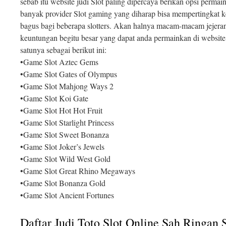
sebab itu website judi Slot paling dipercaya berikan opsi perm
banyak provider Slot gaming yang diharap bisa mempertingkat 
bagus bagi beberapa slotters. Akan halnya macam-macam jejeran
keuntungan begitu besar yang dapat anda permainkan di website 
satunya sebagai berikut ini:
•Game Slot Aztec Gems
•Game Slot Gates of Olympus
•Game Slot Mahjong Ways 2
•Game Slot Koi Gate
•Game Slot Hot Hot Fruit
•Game Slot Starlight Princess
•Game Slot Sweet Bonanza
•Game Slot Joker’s Jewels
•Game Slot Wild West Gold
•Game Slot Great Rhino Megaways
•Game Slot Bonanza Gold
•Game Slot Ancient Fortunes
Daftar Judi Toto Slot Online Sah Ringan 