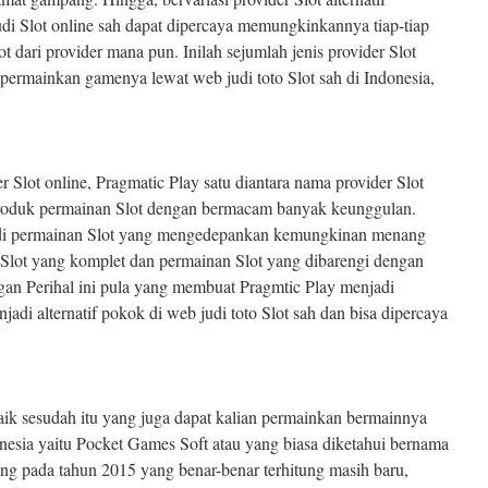
judi Slot online sah dapat dipercaya memungkinkannya tiap-tiap
t dari provider mana pun. Inilah sejumlah jenis provider Slot
 permainkan gamenya lewat web judi toto Slot sah di Indonesia,
 Slot online, Pragmatic Play satu diantara nama provider Slot
oduk permainan Slot dengan bermacam banyak keunggulan.
i di permainan Slot yang mengedepankan kemungkinan menang
lot yang komplet dan permainan Slot yang dibarengi dengan
n Perihal ini pula yang membuat Pragmtic Play menjadi
jadi alternatif pokok di web judi toto Slot sah dan bisa dipercaya
baik sesudah itu yang juga dapat kalian permainkan bermainnya
donesia yaitu Pocket Games Soft atau yang biasa diketahui bernama
ang pada tahun 2015 yang benar-benar terhitung masih baru,