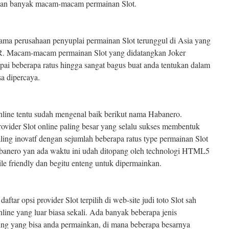
kan banyak macam-macam permainan Slot.
ama perusahaan penyuplai permainan Slot terunggul di Asia yang
. Macam-macam permainan Slot yang didatangkan Joker
pai beberapa ratus hingga sangat bagus buat anda tentukan dalam
sa dipercaya.
line tentu sudah mengenal baik berikut nama Habanero.
ovider Slot online paling besar yang selalu sukses membentuk
ling inovatf dengan sejumlah beberapa ratus type permainan Slot
banero yan ada waktu ini udah ditopang oleh technologi HTML5
le friendly dan begitu enteng untuk dipermainkan.
ftar opsi provider Slot terpilih di web-site judi toto Slot sah
line yang luar biasa sekali. Ada banyak beberapa jenis
ng yang bisa anda permainkan, di mana beberapa besarnya