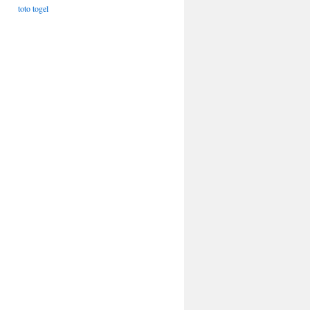
toto togel