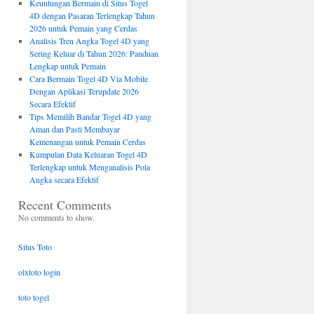
Keuntungan Bermain di Situs Togel
4D dengan Pasaran Terlengkap Tahun
2026 untuk Pemain yang Cerdas
Analisis Tren Angka Togel 4D yang
Sering Keluar di Tahun 2026: Panduan
Lengkap untuk Pemain
Cara Bermain Togel 4D Via Mobile
Dengan Aplikasi Terupdate 2026
Secara Efektif
Tips Memilih Bandar Togel 4D yang
Aman dan Pasti Membayar
Kemenangan untuk Pemain Cerdas
Kumpulan Data Keluaran Togel 4D
Terlengkap untuk Menganalisis Pola
Angka secara Efektif
Recent Comments
No comments to show.
Situs Toto
olxtoto login
toto togel