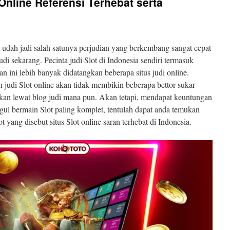
Online Referensi Terhebat serta
 udah jadi salah satunya perjudian yang berkembang sangat cepat
i sekarang. Pecinta judi Slot di Indonesia sendiri termasuk
an ini lebih banyak didatangkan beberapa situs judi online.
 judi Slot online akan tidak membikin beberapa bettor sukar
inkan lewat blog judi mana pun. Akan tetapi, mendapat keuntungan
gul bermain Slot paling komplet, tentulah dapat anda temukan
 yang disebut situs Slot online saran terhebat di Indonesia.