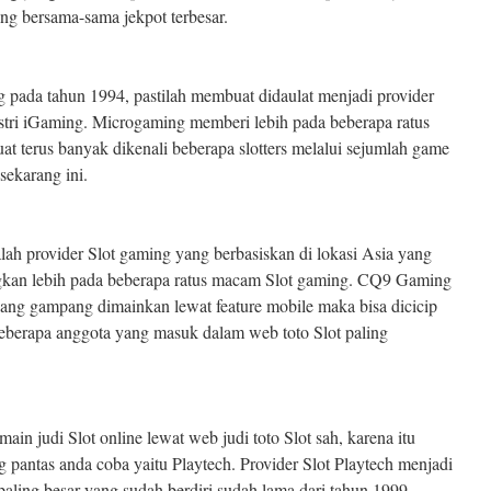
g bersama-sama jekpot terbesar.
 pada tahun 1994, pastilah membuat didaulat menjadi provider
dustri iGaming. Microgaming memberi lebih pada beberapa ratus
 terus banyak dikenali beberapa slotters melalui sejumlah game
sekarang ini.
ah provider Slot gaming yang berbasiskan di lokasi Asia yang
gkan lebih pada beberapa ratus macam Slot gaming. CQ9 Gaming
yang gampang dimainkan lewat feature mobile maka bisa dicicip
 beberapa anggota yang masuk dalam web toto Slot paling
ain judi Slot online lewat web judi toto Slot sah, karena itu
g pantas anda coba yaitu Playtech. Provider Slot Playtech menjadi
t paling besar yang sudah berdiri sudah lama dari tahun 1999.