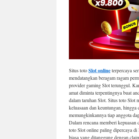
Slot online
Situs toto
terpercaya ser
mendatangkan beragam ragam perma
provider gaming Slot terunggul. Kar
amat diminta terpentingnya buat a
dalam taruhan Slot. Situs toto Slo
keluasaan dan keuntungan, hingga d
memungkinkannya tiap anggota dapa
Dalam rencana memberi kepuasan dan
toto Slot online paling dipercaya d
biasa yang ditanggung dengan claim 