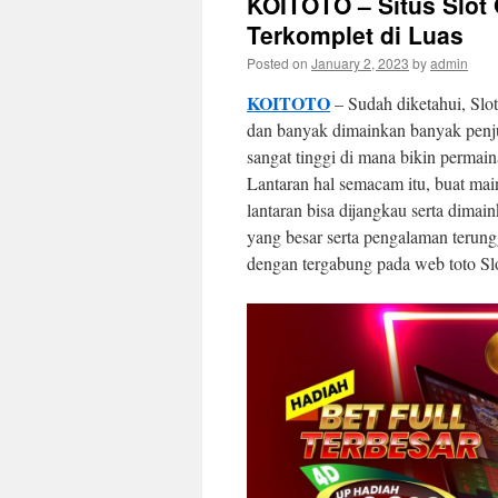
KOITOTO – Situs Slot 
Terkomplet di Luas
Posted on
January 2, 2023
by
admin
KOITOTO
– Sudah diketahui, Slot
dan banyak dimainkan banyak penjud
sangat tinggi di mana bikin permain
Lantaran hal semacam itu, buat main
lantaran bisa dijangkau serta dima
yang besar serta pengalaman terung
dengan tergabung pada web toto Slot