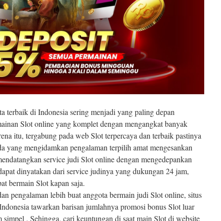
ta terbaik di Indonesia sering menjadi yang paling depan
inan Slot online yang komplet dengan mengangkat banyak
ena itu, tergabung pada web Slot terpercaya dan terbaik pastinya
nda yang mengidamkan pengalaman terpilih amat mengesankan
t mendatangkan service judi Slot online dengan mengedepankan
apat dinyatakan dari service judinya yang dukungan 24 jam,
t bermain Slot kapan saja.
 pengalaman lebih buat anggota bermain judi Slot online, situs
i Indonesia tawarkan barisan jumlahnya promosi bonus Slot luar
simpel . Sehingga, cari keuntungan di saat main Slot di website