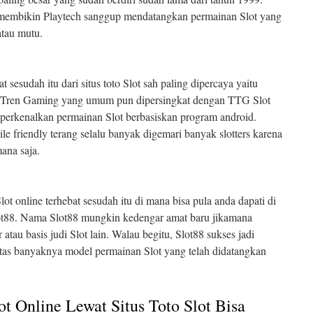
 membikin Playtech sanggup mendatangkan permainan Slot yang
atau mutu.
t sesudah itu dari situs toto Slot sah paling dipercaya yaitu
ren Gaming yang umum pun dipersingkat dengan TTG Slot
g perkenalkan permainan Slot berbasiskan program android.
e friendly terang selalu banyak digemari banyak slotters karena
ana saja.
ot online terhebat sesudah itu di mana bisa pula anda dapati di
Slot88. Nama Slot88 mungkin kedengar amat baru jikamana
tau basis judi Slot lain. Walau begitu, Slot88 sukses jadi
atas banyaknya model permainan Slot yang telah didatangkan
ot Online Lewat Situs Toto Slot Bisa