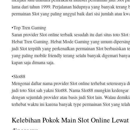
lama dari tahun 1999. Perjalanan hidupnya yang banyak terang 
permainan Slot yang paling unggul baik dari sisi jumlah atau kwa
•Top Tren Gaming
Saran provider Slot online terbaik sesudah itu dari situs toto Sl
Hebat Tren Gaming. Hebat Mode Gaming yang umum dipersingk
judi Slot terpilih yang perkenalkan permainan Slot berbasiskan 
yang paling mobile friendly terang selalu banyak digemari bany
kapan saja dimana saja.
•Slot88
Mengenai daftar nama provider Slot online terhebat seterusnya d
judi toto Slot sah yakni Slot88. Nama Slot88 mungkin kedengar
dengan sejumlah provider atau basis judi Slot lain. Walau demiki
terhebat waktu ini karena banyak type permainan Slot yang tela
Kelebihan Pokok Main Slot Online Lewat 