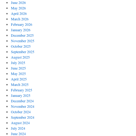
June 2026
May 2026
April 2026
March 2026
February 2026
January 2026
December 2025
November 2025
October 2025
September 2025
August 2025
July 2025
June 2025
May 2025
April 2025
March 2025
February 2025
January 2025
December 2024
November 2024
October 2024
September 2024
August 2024
July 2024
June 2024