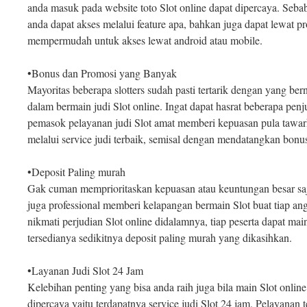
anda masuk pada website toto Slot online dapat dipercaya. Sebab
anda dapat akses melalui feature apa, bahkan juga dapat lewat pr
mempermudah untuk akses lewat android atau mobile.
•Bonus dan Promosi yang Banyak
Mayoritas beberapa slotters sudah pasti tertarik dengan yang 
dalam bermain judi Slot online. Ingat dapat hasrat beberapa penjud
pemasok pelayanan judi Slot amat memberi kepuasan pula tawa
melalui service judi terbaik, semisal dengan mendatangkan bon
•Deposit Paling murah
Gak cuman memprioritaskan kepuasan atau keuntungan besar saja, 
juga professional memberi kelapangan bermain Slot buat tiap an
nikmati perjudian Slot online didalamnya, tiap peserta dapat mai
tersedianya sedikitnya deposit paling murah yang dikasihkan.
•Layanan Judi Slot 24 Jam
Kelebihan penting yang bisa anda raih juga bila main Slot online 
dipercaya yaitu terdapatnya service judi Slot 24 jam. Pelayanan 