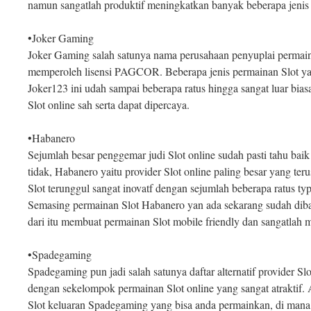
namun sangatlah produktif meningkatkan banyak beberapa jenis 
•Joker Gaming
Joker Gaming salah satunya nama perusahaan penyuplai permaina
memperoleh lisensi PAGCOR. Beberapa jenis permainan Slot ya
Joker123 ini udah sampai beberapa ratus hingga sangat luar bia
Slot online sah serta dapat dipercaya.
•Habanero
Sejumlah besar penggemar judi Slot online sudah pasti tahu ba
tidak, Habanero yaitu provider Slot online paling besar yang t
Slot terunggul sangat inovatf dengan sejumlah beberapa ratus ty
Semasing permainan Slot Habanero yan ada sekarang sudah di
dari itu membuat permainan Slot mobile friendly dan sangatlah
•Spadegaming
Spadegaming pun jadi salah satunya daftar alternatif provider Slo
dengan sekelompok permainan Slot online yang sangat atrakt
Slot keluaran Spadegaming yang bisa anda permainkan, di man