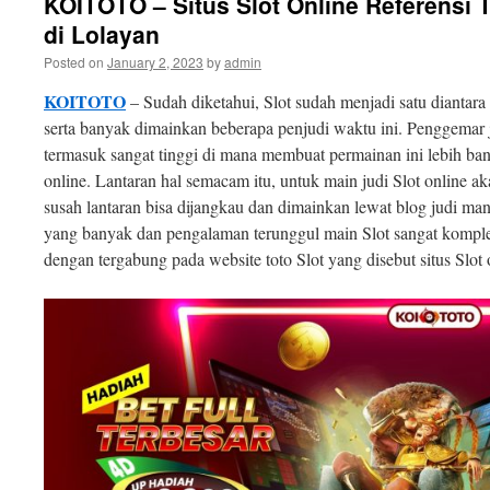
KOITOTO – Situs Slot Online Referensi T
di Lolayan
Posted on
January 2, 2023
by
admin
KOITOTO
– Sudah diketahui, Slot sudah menjadi satu diantar
serta banyak dimainkan beberapa penjudi waktu ini. Penggemar ju
termasuk sangat tinggi di mana membuat permainan ini lebih ban
online. Lantaran hal semacam itu, untuk main judi Slot online a
susah lantaran bisa dijangkau dan dimainkan lewat blog judi m
yang banyak dan pengalaman terunggul main Slot sangat komplet
dengan tergabung pada website toto Slot yang disebut situs Slot 