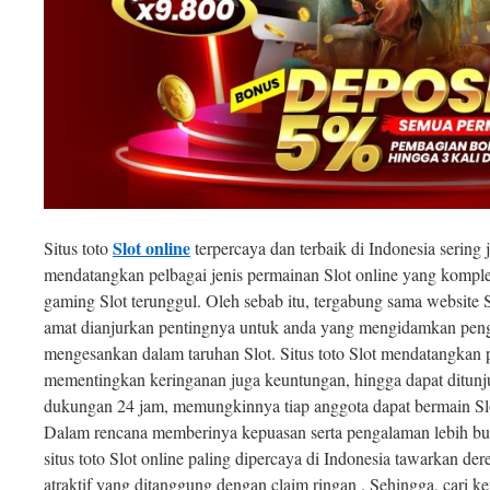
Slot online
Situs toto
terpercaya dan terbaik di Indonesia sering 
mendatangkan pelbagai jenis permainan Slot online yang komp
gaming Slot terunggul. Oleh sebab itu, tergabung sama website S
amat dianjurkan pentingnya untuk anda yang mengidamkan peng
mengesankan dalam taruhan Slot. Situs toto Slot mendatangkan p
mementingkan keringanan juga keuntungan, hingga dapat ditunj
dukungan 24 jam, memungkinnya tiap anggota dapat bermain Slo
Dalam rencana memberinya kepuasan serta pengalaman lebih buat
situs toto Slot online paling dipercaya di Indonesia tawarkan d
atraktif yang ditanggung dengan claim ringan . Sehingga, cari ke