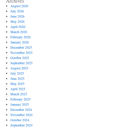
Archives
August 2026
July 2026
June 2026
May 2026
April 2026
March 2026
February 2026
January 2026
December 2025
November 2025
October 2025
September 2025
August 2025
July 2025
June 2025
May 2025
April 2025
March 2025
February 2025
January 2025
December 2024
November 2024
October 2024
September 2024