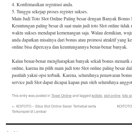
4. Konfirmasikan registrasi anda.
5. Tunggu sekejap proses register sukses.
Main Judi Toto Slot Online Paling besar dengan Banyak Bonus
Keuntungan paling besar di saat main judi toto Slot online tida
waktu sukses mendapat kemenangan saja. Walau demikian, wuju
anda dapatkan misalnya dari bonus atau promosi atraktif yang ke
online bisa dipercaya dan keuntungannya benar-benar banyak.
Kalau benar-benar mengharapkan banyak sekali bonus menarik dap
online, karena itu pilih main judi toto Slot online paling besar 
pastilah yakni opsi terbaik. Karena, seluruhnya penawaran bonu
service judi Slot dapat dicapai kapan pun oleh seluruhnya anggot
This entry was posted in
Togel Online
and tagged
koitoto
,
slot online
,
toto sl
←
KOITOTO – Situs Slot Online Saran Terhebat serta
KOITOTO –
Terkomplet di Lembar