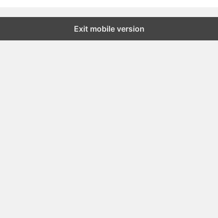
Exit mobile version