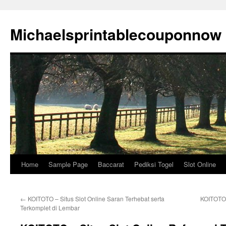
Michaelsprintablecouponnow
Home
Sample Page
Baccarat
Pediksi Togel
Slot Online
Skip
to
←
KOITOTO – Situs Slot Online Saran Terhebat serta
KOITOTO –
content
Terkomplet di Lembar