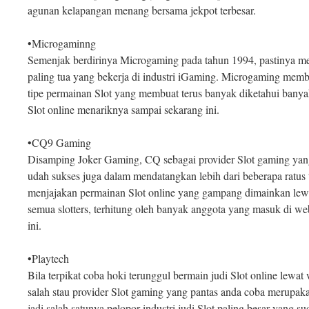
agunan kelapangan menang bersama jekpot terbesar.
•Microgaminng
Semenjak berdirinya Microgaming pada tahun 1994, pastinya mem
paling tua yang bekerja di industri iGaming. Microgaming membe
tipe permainan Slot yang membuat terus banyak diketahui banyak
Slot online menariknya sampai sekarang ini.
•CQ9 Gaming
Disamping Joker Gaming, CQ sebagai provider Slot gaming yang
udah sukses juga dalam mendatangkan lebih dari beberapa ratu
menjajakan permainan Slot online yang gampang dimainkan lewat
semua slotters, terhitung oleh banyak anggota yang masuk di web
ini.
•Playtech
Bila terpikat coba hoki terunggul bermain judi Slot online lewat w
salah stau provider Slot gaming yang pantas anda coba merupaka
jadi salah satunya pelopor industri judi Slot paling besar yang s