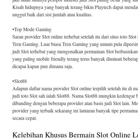
Kisah hidupnya yang banyak terang bikin Playtech dapat menda
unggul baik dari sisi jumlah atau kualitas.
•Top Mode Gaming
Saran provider Slot online terhebat setelah itu dari situs toto Slo
Tren Gaming. Luar biasa Tren Gaming yang umum pula dipersin
judi Slot terhebat yang mengenalkan permainan Slot berbasiska
yang paling mobile friendly terang terus banyak diminati beberap
dicapai kapan pun dimana saja.
•Slot88
Adapun daftar nama provider Slot online terpilih setelah itu di 
judi toto Slot sah ialah Slot88. Nama Slot88 mungkin kedengar 
dibanding dengan beberapa provider atau basis judi Slot lain. M
provider yang terbaik sekarang ini lantaran banyak tipe permain
secara cepat.
Kelebihan Khusus Bermain Slot Online Le