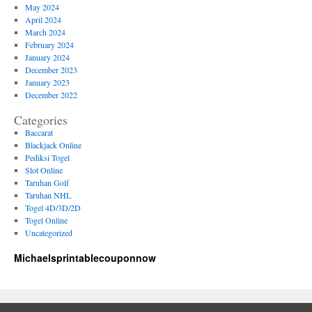
May 2024
April 2024
March 2024
February 2024
January 2024
December 2023
January 2023
December 2022
Categories
Baccarat
Blackjack Online
Pediksi Togel
Slot Online
Taruhan Golf
Taruhan NHL
Togel 4D/3D/2D
Togel Online
Uncategorized
Michaelsprintablecouponnow