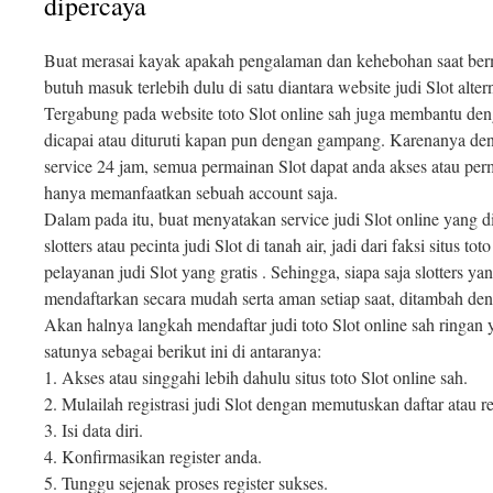
dipercaya
Buat merasai kayak apakah pengalaman dan kehebohan saat berma
butuh masuk terlebih dulu di satu diantara website judi Slot altern
Tergabung pada website toto Slot online sah juga membantu denga
dicapai atau dituruti kapan pun dengan gampang. Karenanya deng
service 24 jam, semua permainan Slot dapat anda akses atau p
hanya memanfaatkan sebuah account saja.
Dalam pada itu, buat menyatakan service judi Slot online yang 
slotters atau pecinta judi Slot di tanah air, jadi dari faksi situs t
pelayanan judi Slot yang gratis . Sehingga, siapa saja slotters 
mendaftarkan secara mudah serta aman setiap saat, ditambah de
Akan halnya langkah mendaftar judi toto Slot online sah ringan
satunya sebagai berikut ini di antaranya:
1. Akses atau singgahi lebih dahulu situs toto Slot online sah.
2. Mulailah registrasi judi Slot dengan memutuskan daftar atau reg
3. Isi data diri.
4. Konfirmasikan register anda.
5. Tunggu sejenak proses register sukses.