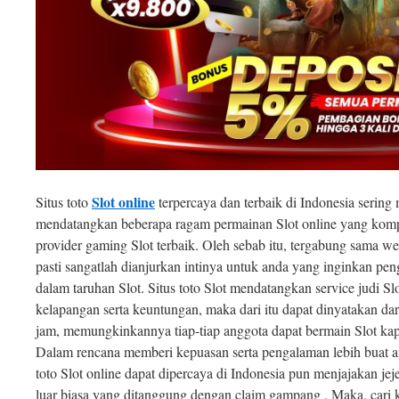
Slot online
Situs toto
terpercaya dan terbaik di Indonesia sering
mendatangkan beberapa ragam permainan Slot online yang kom
provider gaming Slot terbaik. Oleh sebab itu, tergabung sama web
pasti sangatlah dianjurkan intinya untuk anda yang inginkan pe
dalam taruhan Slot. Situs toto Slot mendatangkan service judi 
kelapangan serta keuntungan, maka dari itu dapat dinyatakan da
jam, memungkinkannya tiap-tiap anggota dapat bermain Slot kap
Dalam rencana memberi kepuasan serta pengalaman lebih buat ang
toto Slot online dapat dipercaya di Indonesia pun menjajakan je
luar biasa yang ditanggung dengan claim gampang . Maka, cari 