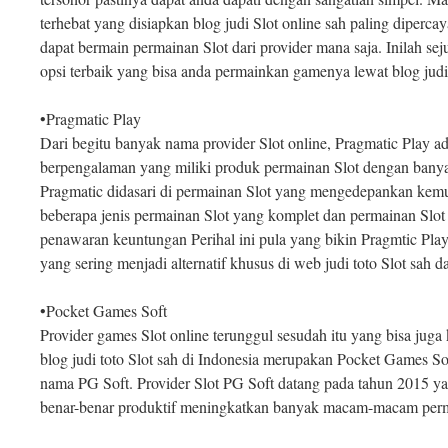
terhebat yang disiapkan blog judi Slot online sah paling diper
dapat bermain permainan Slot dari provider mana saja. Inilah sej
opsi terbaik yang bisa anda permainkan gamenya lewat blog judi 
•Pragmatic Play
Dari begitu banyak nama provider Slot online, Pragmatic Play a
berpengalaman yang miliki produk permainan Slot dengan banya
Pragmatic didasari di permainan Slot yang mengedepankan kem
beberapa jenis permainan Slot yang komplet dan permainan Slo
penawaran keuntungan Perihal ini pula yang bikin Pragmtic Play
yang sering menjadi alternatif khusus di web judi toto Slot sah d
•Pocket Games Soft
Provider games Slot online terunggul sesudah itu yang bisa jug
blog judi toto Slot sah di Indonesia merupakan Pocket Games So
nama PG Soft. Provider Slot PG Soft datang pada tahun 2015 yan
benar-benar produktif meningkatkan banyak macam-macam perm