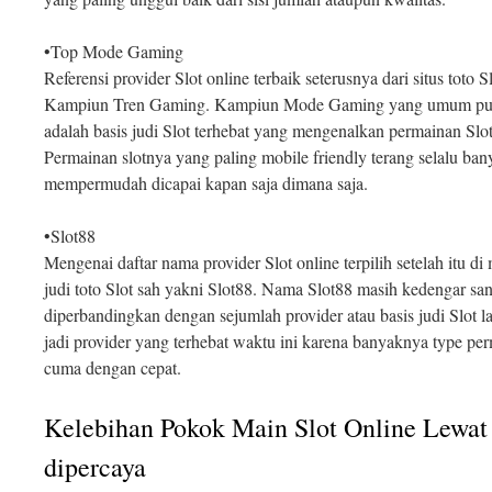
•Top Mode Gaming
Referensi provider Slot online terbaik seterusnya dari situs toto S
Kampiun Tren Gaming. Kampiun Mode Gaming yang umum pun 
adalah basis judi Slot terhebat yang mengenalkan permainan Slo
Permainan slotnya yang paling mobile friendly terang selalu banya
mempermudah dicapai kapan saja dimana saja.
•Slot88
Mengenai daftar nama provider Slot online terpilih setelah itu d
judi toto Slot sah yakni Slot88. Nama Slot88 masih kedengar sa
diperbandingkan dengan sejumlah provider atau basis judi Slot l
jadi provider yang terhebat waktu ini karena banyaknya type pe
cuma dengan cepat.
Kelebihan Pokok Main Slot Online Lewat S
dipercaya