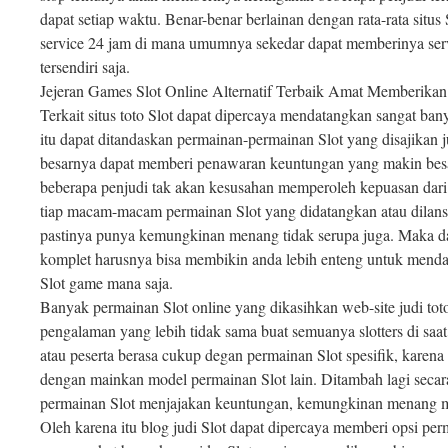
dapat setiap waktu. Benar-benar berlainan dengan rata-rata situs
service 24 jam di mana umumnya sekedar dapat memberinya servi
tersendiri saja.
Jejeran Games Slot Online Alternatif Terbaik Amat Memberikan 
Terkait situs toto Slot dapat dipercaya mendatangkan sangat bany
itu dapat ditandaskan permainan-permainan Slot yang disajikan 
besarnya dapat memberi penawaran keuntungan yang makin bes
beberapa penjudi tak akan kesusahan memperoleh kepuasan dari 
tiap macam-macam permainan Slot yang didatangkan atau dilansi
pastinya punya kemungkinan menang tidak serupa juga. Maka dari
komplet harusnya bisa membikin anda lebih enteng untuk mend
Slot game mana saja.
Banyak permainan Slot online yang dikasihkan web-site judi tot
pengalaman yang lebih tidak sama buat semuanya slotters di saa
atau peserta berasa cukup degan permainan Slot spesifik, karena i
dengan mainkan model permainan Slot lain. Ditambah lagi secara
permainan Slot menjajakan keuntungan, kemungkinan menang m
Oleh karena itu blog judi Slot dapat dipercaya memberi opsi pe