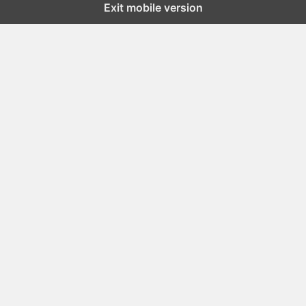
Exit mobile version