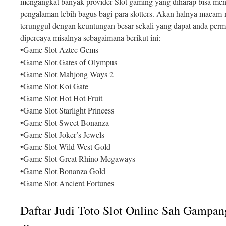
mengangkat banyak provider Slot gaming yang diharap bisa m
pengalaman lebih bagus bagi para slotters. Akan halnya macam-
terunggul dengan keuntungan besar sekali yang dapat anda perma
dipercaya misalnya sebagaimana berikut ini:
•Game Slot Aztec Gems
•Game Slot Gates of Olympus
•Game Slot Mahjong Ways 2
•Game Slot Koi Gate
•Game Slot Hot Hot Fruit
•Game Slot Starlight Princess
•Game Slot Sweet Bonanza
•Game Slot Joker’s Jewels
•Game Slot Wild West Gold
•Game Slot Great Rhino Megaways
•Game Slot Bonanza Gold
•Game Slot Ancient Fortunes
Daftar Judi Toto Slot Online Sah Gampan