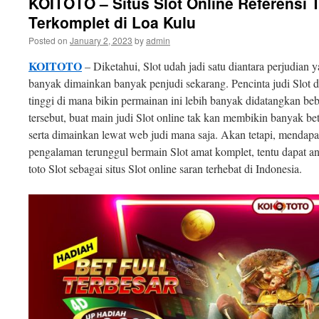
KOITOTO – Situs Slot Online Referensi 
Terkomplet di Loa Kulu
Posted on
January 2, 2023
by
admin
KOITOTO
– Diketahui, Slot udah jadi satu diantara perjudian 
banyak dimainkan banyak penjudi sekarang. Pencinta judi Slot di
tinggi di mana bikin permainan ini lebih banyak didatangkan bebe
tersebut, buat main judi Slot online tak kan membikin banyak bet
serta dimainkan lewat web judi mana saja. Akan tetapi, mendapa
pengalaman terunggul bermain Slot amat komplet, tentu dapat a
toto Slot sebagai situs Slot online saran terhebat di Indonesia.