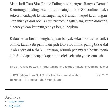
Main Judi Toto Slot Online Paling besar dengan Banyak Bonus
Keuntungan paling besar di saat main judi toto Slot online tidak
sukses mendapati kemenangan saja. Namun, wujud keuntungan ya
umpamanya dari bonus atau promosi bagus yang kerap didatangka
dipercaya dan keuntungannya begitu bejibun.
Kalau benar-benar mengharapkan banyak sekali bonus menarik dap
online, karena itu pilih main judi toto Slot online paling besar d
ialah alternatif terbaik. Lantaran, seluruh penawaran bonus mena
judi Slot dapat dicapai kapan pun oleh seluruhnya peserta sah.
This entry was posted in
Togel Online
and tagged
koitoto
,
slot online
,
toto sl
←
KOITOTO – Situs Slot Online Rujukan Terhebat dan
KOITOTO –
Terkomplet di Limbur Lubuk Mengkuang
Archives
August 2026
July 2026