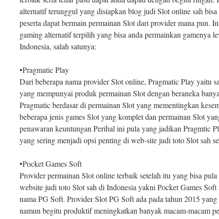
alternatif terunggul yang disiapkan blog judi Slot online sah b
peserta dapat bermain permainan Slot dari provider mana pun. Ini
gaming alternatif terpilih yang bisa anda permainkan gamenya lew
Indonesia, salah satunya:
•Pragmatic Play
Dari beberapa nama provider Slot online, Pragmatic Play yaitu sa
yang mempunyai produk permainan Slot dengan beraneka banya
Pragmatic berdasar di permainan Slot yang mementingkan kesem
beberapa jenis games Slot yang komplet dan permainan Slot yan
penawaran keuntungan Perihal ini pula yang jadikan Pragmtic Pl
yang sering menjadi opsi penting di web-site judi toto Slot sah se
•Pocket Games Soft
Provider permainan Slot online terbaik setelah itu yang bisa pu
website judi toto Slot sah di Indonesia yakni Pocket Games Soft 
nama PG Soft. Provider Slot PG Soft ada pada tahun 2015 yang b
namun begitu produktif meningkatkan banyak macam-macam pe