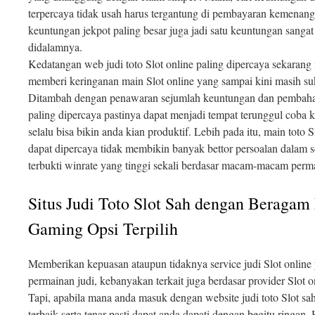
terpercaya tidak usah harus tergantung di pembayaran kemenang
keuntungan jekpot paling besar juga jadi satu keuntungan sanga
didalamnya.
Kedatangan web judi toto Slot online paling dipercaya sekarang 
memberi keringanan main Slot online yang sampai kini masih suk
Ditambah dengan penawaran sejumlah keuntungan dan pembaharu
paling dipercaya pastinya dapat menjadi tempat terunggul coba
selalu bisa bikin anda kian produktif. Lebih pada itu, main toto S
dapat dipercaya tidak membikin banyak bettor persoalan dalam
terbukti winrate yang tinggi sekali berdasar macam-macam permai
Situs Judi Toto Slot Sah dengan Beragam
Gaming Opsi Terpilih
Memberikan kepuasan ataupun tidaknya service judi Slot online
permainan judi, kebanyakan terkait juga berdasar provider Slot 
Tapi, apabila mana anda masuk dengan website judi toto Slot sah
terbaik serta tenar pasti dapat anda dapati dengan begitu ringan. 