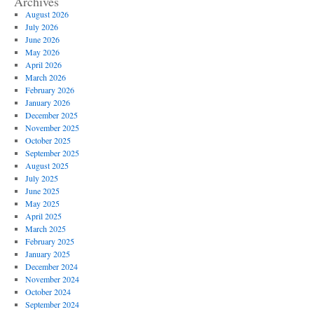
Archives
August 2026
July 2026
June 2026
May 2026
April 2026
March 2026
February 2026
January 2026
December 2025
November 2025
October 2025
September 2025
August 2025
July 2025
June 2025
May 2025
April 2025
March 2025
February 2025
January 2025
December 2024
November 2024
October 2024
September 2024