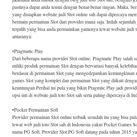
pastinya dapat anda temui dengan benar-benar ringan. Maka, ber
yang disiapkan website judi Slot online sah dapat dipercaya me
bermain permainan Slot dari provider mana saja. Inilah sejumlah 
terpilih yang bisa anda permainkan gamenya lewat website judi to
antaranya:
•Pragmatic Play
Dari beberapa nama provider Slot online, Pragmatic Play salah s
miliki produk permainan Slot dengan bervariasi banyak kelebiha
berdasar di permainan Slot yang mengedepankan kemungkinan me
games Slot yang komplet dan permainan Slot yang diikuti den
keuntungan Perihal ini pula yang bikin Pragmtic Play jadi provi
opsi inti di website judi toto Slot sah serta paling dipercaya di In
•Pocket Permainan Soft
Provider permainan Slot online terbaik sesudah itu yang bisa p
lewat web judi toto Slot sah di Indonesia yakni Pocket Games Sof
nama PG Soft. Provider Slot PG Soft datang pada tahun 2015 yan