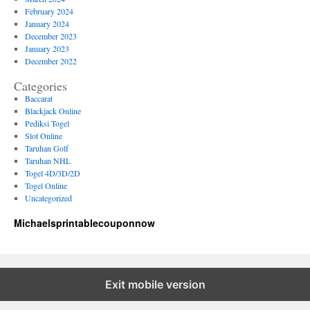
February 2024
January 2024
December 2023
January 2023
December 2022
Categories
Baccarat
Blackjack Online
Pediksi Togel
Slot Online
Taruhan Golf
Taruhan NHL
Togel 4D/3D/2D
Togel Online
Uncategorized
Michaelsprintablecouponnow
Exit mobile version