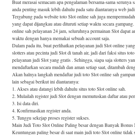
Buat merasai semacam apa pengalaman bersama-sama serunya saat
anda penting masuk lebih dahulu pada satu diantaranya web judi 
Tergabung pada website toto Slot online sah juga mempermudah 
yang dapat dijangkau atau dituruti setiap waktu secara gampang.
online sah pelayanan 24 jam, seluruhnya permainan Slot dapat 
waktu dengan hanya memakai sebuah account saja.
Dalam pada itu, buat perlihatkan pelayanan judi Slot online yang
slotters atau pecinta judi Slot di tanah air, jadi dari faksi situs t
pelayanan judi Slot yang gratis . Sehingga, siapa saja slotters 
mendaftarkan secara mudah dan aman setiap saat, ditambah deng
Akan halnya langkah mendaftar judi toto Slot online sah gampan
lain sebagai berikut ini diantaranya:
1. Akses atau datangi lebih dahulu situs toto Slot online sah.
2. Mulailah register judi Slot dengan memutuskan daftar atau pen
3. Isi data diri.
4. Konfirmasikan register anda.
5. Tunggu sekejap proses register sukses.
Main Judi Toto Slot Online Paling besar dengan Banyak Bonus
Keuntungan paling besar di saat main judi toto Slot online tida