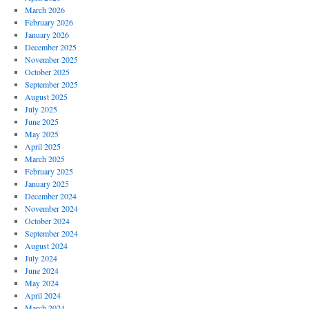
March 2026
February 2026
January 2026
December 2025
November 2025
October 2025
September 2025
August 2025
July 2025
June 2025
May 2025
April 2025
March 2025
February 2025
January 2025
December 2024
November 2024
October 2024
September 2024
August 2024
July 2024
June 2024
May 2024
April 2024
March 2024