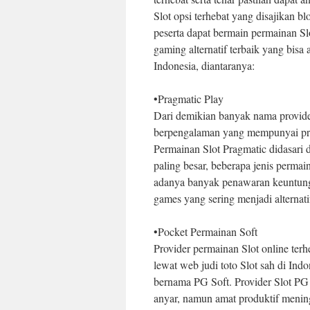
Slot opsi terhebat yang disajikan b
peserta dapat bermain permainan Slo
gaming alternatif terbaik yang bisa
Indonesia, diantaranya:
•Pragmatic Play
Dari demikian banyak nama provider
berpengalaman yang mempunyai pr
Permainan Slot Pragmatic didasari
paling besar, beberapa jenis perma
adanya banyak penawaran keuntungan
games yang sering menjadi alternatif
•Pocket Permainan Soft
Provider permainan Slot online terh
lewat web judi toto Slot sah di Ind
bernama PG Soft. Provider Slot PG 
anyar, namun amat produktif menin