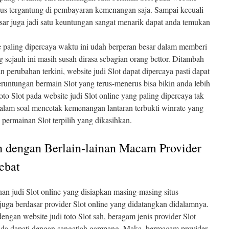
rus tergantung di pembayaran kemenangan saja. Sampai kecuali
sar juga jadi satu keuntungan sangat menarik dapat anda temukan
e paling dipercaya waktu ini udah berperan besar dalam memberi
 sejauh ini masih susah dirasa sebagian orang bettor. Ditambah
perubahan terkini, website judi Slot dapat dipercaya pasti dapat
runtungan bermain Slot yang terus-menerus bisa bikin anda lebih
oto Slot pada website judi Slot online yang paling dipercaya tak
dalam soal mencetak kemenangan lantaran terbukti winrate yang
s permainan Slot terpilih yang dikasihkan.
ah dengan Berlain-lainan Macam Provider
ebat
n judi Slot online yang disiapkan masing-masing situs
 juga berdasar provider Slot online yang didatangkan didalamnya.
gan website judi toto Slot sah, beragam jenis provider Slot
t anda dapati dengan sangatlah gampang. Maka, bermacam provider