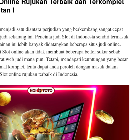
Online Rujukan Terbaik dan Terkomplet
tan I
menjadi satu diantara perjudian yang berkembang sangat cepat
di sekarang ini. Pencinta judi Slot di Indonesia sendiri termasuk
ainan ini lebih banyak didatangkan beberapa situs judi online.
i Slot online akan tidak membuat beberapa bettor sukar sebab
wat web judi mana pun. Tetapi, mendapati keuntungan yang besar
amat komplet, tentu dapat anda peroleh dengan masuk dalam
 Slot online rujukan terbaik di Indonesia.