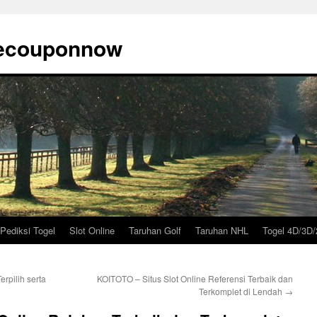
lecouponnow
Pediksi Togel
Slot Online
Taruhan Golf
Taruhan NHL
Togel 4D/3D
rpilih serta
KOITOTO – Situs Slot Online Referensi Terbaik dan
Terkomplet di Lendah
→