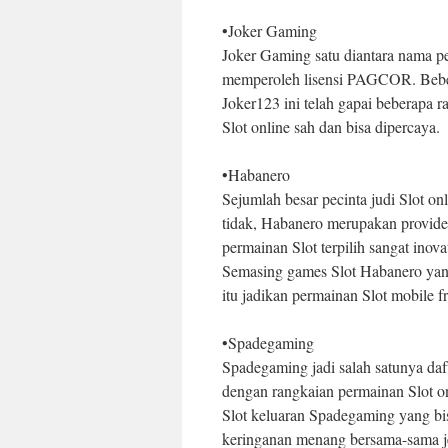
•Joker Gaming
Joker Gaming satu diantara nama pe
memperoleh lisensi PAGCOR. Beber
Joker123 ini telah gapai beberapa r
Slot online sah dan bisa dipercaya.
•Habanero
Sejumlah besar pecinta judi Slot o
tidak, Habanero merupakan provider
permainan Slot terpilih sangat inov
Semasing games Slot Habanero yan
itu jadikan permainan Slot mobile f
•Spadegaming
Spadegaming jadi salah satunya dafta
dengan rangkaian permainan Slot o
Slot keluaran Spadegaming yang bi
keringanan menang bersama-sama je