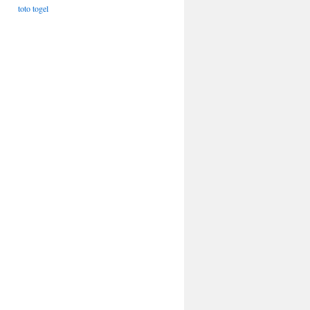
toto togel