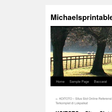
Michaelsprintab
Home
Sample Page
Baccarat
Skip
to
←
KOITOTO – Situs Slot Online Referensi
content
Terkomplet di Lokpaikat