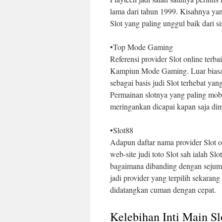
lama dari tahun 1999. Kisahnya ya
Slot yang paling unggul baik dari si
•Top Mode Gaming
Referensi provider Slot online terbai
Kampiun Mode Gaming. Luar biasa
sebagai basis judi Slot terhebat ya
Permainan slotnya yang paling mobile
meringankan dicapai kapan saja dim
•Slot88
Adapun daftar nama provider Slot on
web-site judi toto Slot sah ialah S
bagaimana dibanding dengan sejumlah
jadi provider yang terpilih sekarang
didatangkan cuman dengan cepat.
Kelebihan Inti Main Sl