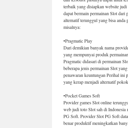
terbaik yang disiapkan website jud
dapat bermain permainan Slot dari 
alternatif terunggul yang bisa anda
misalnya:
•Pragmatic Play
Dari demikian banyak nama provider
yang mempunyai produk permainan 
Pragmatic didasari di permainan Sl
beberapa jenis permainan Slot yang
penawaran keuntungan Perihal ini p
yang kerap menjadi alternatif pokok 
•Pocket Games Soft
Provider games Slot online terungg
web judi toto Slot sah di Indones
PG Soft. Provider Slot PG Soft dat
benar produktif meningkatkan banya