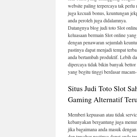
website paling terpercaya tak perl
juga kecuali bonus, keuntungan jekp
anda peroleh juga didalamnya.
Datangnya blog judi toto Slot onlin
keluasaan bermain Slot online yang
dengan penawaran sejumlah keuntun
pastinya dapat menjadi tempat terb
anda bertambah produktif. Lebih dari
dipercaya tidak bikin banyak betto
yang begitu tinggi berdasar macam-
Situs Judi Toto Slot Sa
Gaming Alternatif Ter
Memberi kepuasan atau tidak service 
kebanyakan bergantung juga menuru
jika bagaimana anda masuk dengan w
dan tersohor pastinya dapat anda t