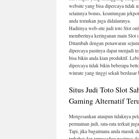
website yang bisa dipercaya tidak
selainnya bonus, keuntungan jekpot
anda temukan juga didalamnya.
Hadirnya web-site judi toto Slot on
memberinya keringanan main Slot on
Ditambah dengan penawaran sejumla
dipercaya pastinya dapat menjadi t
bisa bikin anda kian produktif. Lebi
dipercaya tidak bikin beberapa bet
winrate yang tinggi sekali berdasar 
Situs Judi Toto Slot S
Gaming Alternatif Ter
Mengesankan ataupun tidaknya pelay
permainan judi, rata-rata terkait j
Tapi, jika bagaimana anda masuk den
terhebat dan termasyhur pastinya da