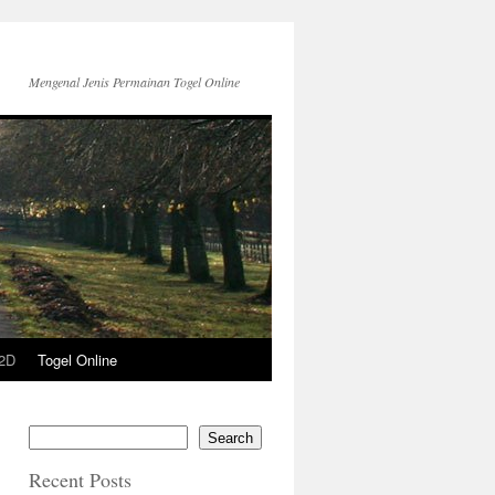
Mengenal Jenis Permainan Togel Online
/2D
Togel Online
Search
Recent Posts