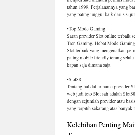
tahun 1999. Perjalanannya yang ba
yang paling unggul baik dari sisi ju
•Top Mode Gaming
Saran provider Slot online terbaik s
Tren Gaming. Hebat Mode Gaming y
Slot terbaik yang mengenalkan perm
paling mobile friendly terang selal
kapan saja dimana saja.
•Slot88
Tentang hal daftar nama provider Sl
web judi toto Slot sah adalah Slo
dengan sejumlah provider atau basis
yang terpilih sekarang atas banyak
Kelebihan Penting Main