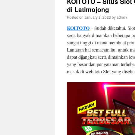
KOITOTO – Situs Slot 
di Latimojong
Posted on
January 2, 2023
by
admin
KOITOTO
– Sudah diketahui, Slot
serta banyak dimainkan beberapa pen
sangat tinggi di mana membuat perm
Lantaran hal semacam itu, untuk ma
dapat dijangkau serta dimainkan le
yang besar dan pengalaman terhebat
masuk di web toto Slot yang disebut s