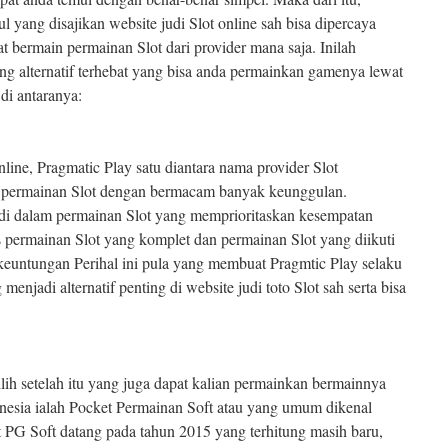
l yang disajikan website judi Slot online sah bisa dipercaya
 bermain permainan Slot dari provider mana saja. Inilah
g alternatif terhebat yang bisa anda permainkan gamenya lewat
 di antaranya:
line, Pragmatic Play satu diantara nama provider Slot
 permainan Slot dengan bermacam banyak keunggulan.
 di dalam permainan Slot yang memprioritaskan kesempatan
s permainan Slot yang komplet dan permainan Slot yang diikuti
untungan Perihal ini pula yang membuat Pragmtic Play selaku
menjadi alternatif penting di website judi toto Slot sah serta bisa
ilih setelah itu yang juga dapat kalian permainkan bermainnya
donesia ialah Pocket Permainan Soft atau yang umum dikenal
t PG Soft datang pada tahun 2015 yang terhitung masih baru,