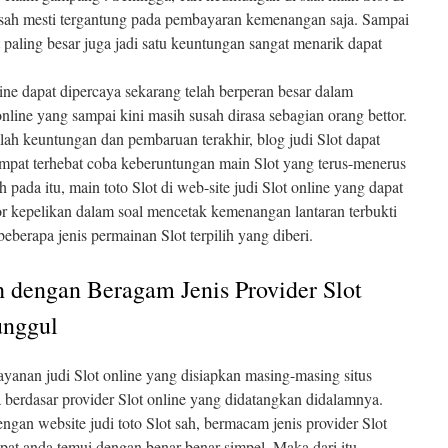
 usah mesti tergantung pada pembayaran kemenangan saja. Sampai
 paling besar juga jadi satu keuntungan sangat menarik dapat
line dapat dipercaya sekarang telah berperan besar dalam
line yang sampai kini masih susah dirasa sebagian orang bettor.
h keuntungan dan pembaruan terakhir, blog judi Slot dapat
empat terhebat coba keberuntungan main Slot yang terus-menerus
h pada itu, main toto Slot di web-site judi Slot online yang dapat
tor kepelikan dalam soal mencetak kemenangan lantaran terbukti
beberapa jenis permainan Slot terpilih yang diberi.
ah dengan Beragam Jenis Provider Slot
unggul
anan judi Slot online yang disiapkan masing-masing situs
uga berdasar provider Slot online yang didatangkan didalamnya.
gan website judi toto Slot sah, bermacam jenis provider Slot
pat anda temui dengan benar-benar simpel. Maka dari itu,