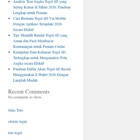
Analisis Tren Angka Togel 4D yang
Sering Keluar di Tahun 2026: Panduan
Lengkap untuk Pemain
Cara Bermain Togel 4D Via Mobile
Dengan Aplikasi Terupdate 2026
Secara Efektif
Tips Memilih Bandar Togel 4D yang
Aman dan Pasti Membayar
Kemenangan untuk Pemain Cerdas
Kumpulan Data Keluaran Togel 4D
Terlengkap untuk Menganalisis Pola
Angka secara Efektif
Panduan Daftar Akun Togel 4D Resmi
Menggunakan E-Wallet 2026 Dengan
Langkah Mudah
Recent Comments
No comments to show.
Situs Toto
olxtoto login
toto togel