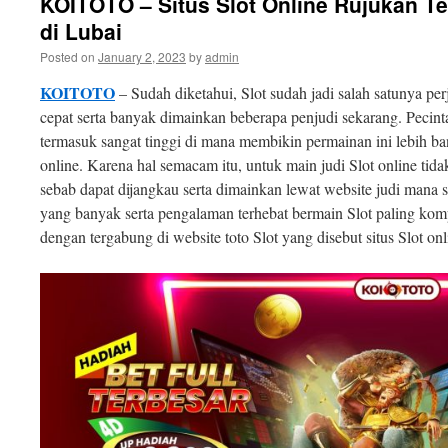
KOITOTO – Situs Slot Online Rujukan Te
di Lubai
Posted on
January 2, 2023
by
admin
KOITOTO
– Sudah diketahui, Slot sudah jadi salah satunya p
cepat serta banyak dimainkan beberapa penjudi sekarang. Pecinta 
termasuk sangat tinggi di mana membikin permainan ini lebih ba
online. Karena hal semacam itu, untuk main judi Slot online tid
sebab dapat dijangkau serta dimainkan lewat website judi mana 
yang banyak serta pengalaman terhebat bermain Slot paling komp
dengan tergabung di website toto Slot yang disebut situs Slot onli