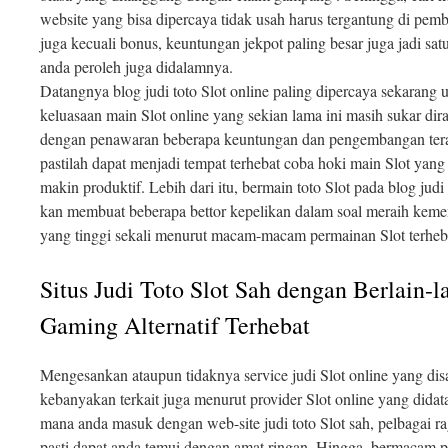
website yang bisa dipercaya tidak usah harus tergantung di pe
juga kecuali bonus, keuntungan jekpot paling besar juga jadi sa
anda peroleh juga didalamnya.
Datangnya blog judi toto Slot online paling dipercaya sekarang
keluasaan main Slot online yang sekian lama ini masih sukar dir
dengan penawaran beberapa keuntungan dan pengembangan terany
pastilah dapat menjadi tempat terhebat coba hoki main Slot yan
makin produktif. Lebih dari itu, bermain toto Slot pada blog judi
kan membuat beberapa bettor kepelikan dalam soal meraih kemen
yang tinggi sekali menurut macam-macam permainan Slot terheb
Situs Judi Toto Slot Sah dengan Berlain-la
Gaming Alternatif Terhebat
Mengesankan ataupun tidaknya service judi Slot online yang disaj
kebanyakan terkait juga menurut provider Slot online yang dida
mana anda masuk dengan web-site judi toto Slot sah, pelbagai rag
pasti dapat anda temui dengan amat ringan. Hingga, bermacam pro