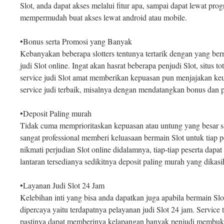
Slot, anda dapat akses melalui fitur apa, sampai dapat lewat prog
mempermudah buat akses lewat android atau mobile.
•Bonus serta Promosi yang Banyak
Kebanyakan beberapa slotters tentunya tertarik dengan yang b
judi Slot online. Ingat akan hasrat beberapa penjudi Slot, situs t
service judi Slot amat memberikan kepuasan pun menjajakan ke
service judi terbaik, misalnya dengan mendatangkan bonus dan 
•Deposit Paling murah
Tidak cuma memprioritaskan kepuasan atau untung yang besar saja
sangat professional memberi keluasaan bermain Slot untuk tiap p
nikmati perjudian Slot online didalamnya, tiap-tiap peserta dapa
lantaran tersedianya sedikitnya deposit paling murah yang dikas
•Layanan Judi Slot 24 Jam
Kelebihan inti yang bisa anda dapatkan juga apabila bermain Slot 
dipercaya yaitu terdapatnya pelayanan judi Slot 24 jam. Service
pastinya dapat memberinya kelapangan banyak penjudi membuka