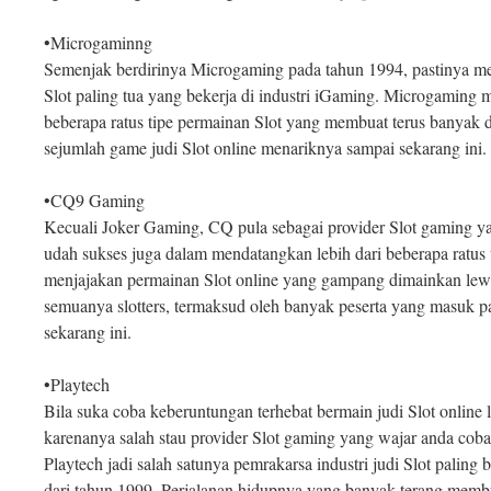
•Microgaminng
Semenjak berdirinya Microgaming pada tahun 1994, pastinya me
Slot paling tua yang bekerja di industri iGaming. Microgaming
beberapa ratus tipe permainan Slot yang membuat terus banyak di
sejumlah game judi Slot online menariknya sampai sekarang ini.
•CQ9 Gaming
Kecuali Joker Gaming, CQ pula sebagai provider Slot gaming ya
udah sukses juga dalam mendatangkan lebih dari beberapa ratu
menjajakan permainan Slot online yang gampang dimainkan lewat
semuanya slotters, termaksud oleh banyak peserta yang masuk pa
sekarang ini.
•Playtech
Bila suka coba keberuntungan terhebat bermain judi Slot online l
karenanya salah stau provider Slot gaming yang wajar anda coba 
Playtech jadi salah satunya pemrakarsa industri judi Slot paling
dari tahun 1999. Perjalanan hidupnya yang banyak terang mem