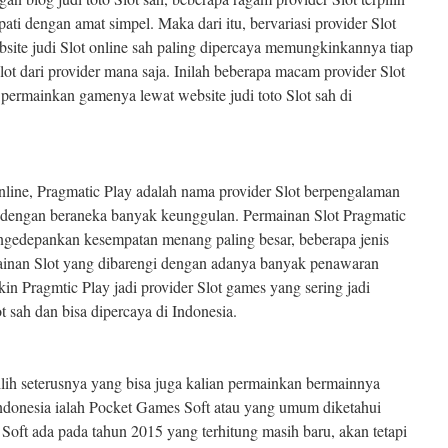
pati dengan amat simpel. Maka dari itu, bervariasi provider Slot
website judi Slot online sah paling dipercaya memungkinkannya tiap
ot dari provider mana saja. Inilah beberapa macam provider Slot
 permainkan gamenya lewat website judi toto Slot sah di
nline, Pragmatic Play adalah nama provider Slot berpengalaman
 dengan beraneka banyak keunggulan. Permainan Slot Pragmatic
engedepankan kesempatan menang paling besar, beberapa jenis
ainan Slot yang dibarengi dengan adanya banyak penawaran
kin Pragmtic Play jadi provider Slot games yang sering jadi
lot sah dan bisa dipercaya di Indonesia.
ilih seterusnya yang bisa juga kalian permainkan bermainnya
i Indonesia ialah Pocket Games Soft atau yang umum diketahui
Soft ada pada tahun 2015 yang terhitung masih baru, akan tetapi