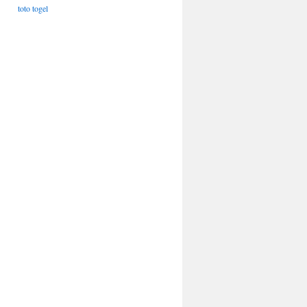
toto togel