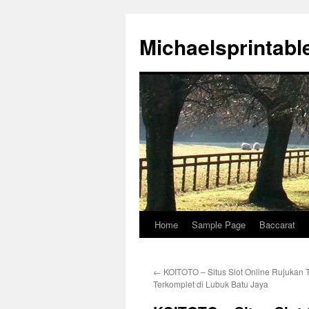
Michaelsprintab
Home
Sample Page
Baccarat
Skip
to
←
KOITOTO – Situs Slot Online Rujukan 
content
Terkomplet di Lubuk Batu Jaya