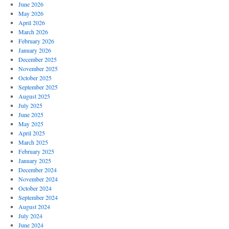
June 2026
May 2026
April 2026
March 2026
February 2026
January 2026
December 2025
November 2025
October 2025
September 2025
August 2025
July 2025
June 2025
May 2025
April 2025
March 2025
February 2025
January 2025
December 2024
November 2024
October 2024
September 2024
August 2024
July 2024
June 2024