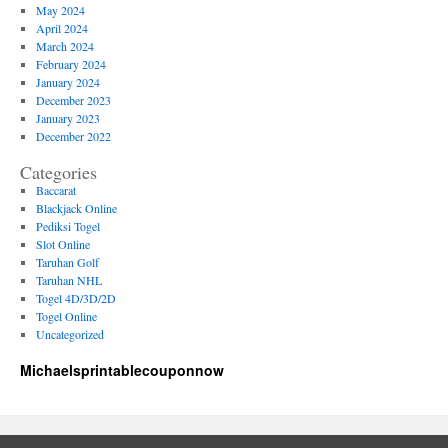
May 2024
April 2024
March 2024
February 2024
January 2024
December 2023
January 2023
December 2022
Categories
Baccarat
Blackjack Online
Pediksi Togel
Slot Online
Taruhan Golf
Taruhan NHL
Togel 4D/3D/2D
Togel Online
Uncategorized
Michaelsprintablecouponnow