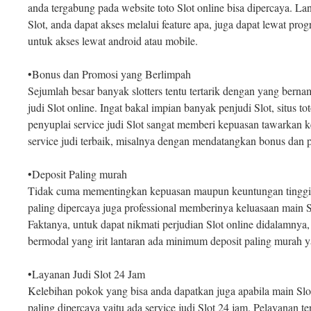
anda tergabung pada website toto Slot online bisa dipercaya. La
Slot, anda dapat akses melalui feature apa, juga dapat lewat pr
untuk akses lewat android atau mobile.
•Bonus dan Promosi yang Berlimpah
Sejumlah besar banyak slotters tentu tertarik dengan yang bern
judi Slot online. Ingat bakal impian banyak penjudi Slot, situs to
penyuplai service judi Slot sangat memberi kepuasan tawarkan k
service judi terbaik, misalnya dengan mendatangkan bonus dan
•Deposit Paling murah
Tidak cuma mementingkan kepuasan maupun keuntungan tinggi saj
paling dipercaya juga professional memberinya keluasaan main S
Faktanya, untuk dapat nikmati perjudian Slot online didalamnya, 
bermodal yang irit lantaran ada minimum deposit paling murah y
•Layanan Judi Slot 24 Jam
Kelebihan pokok yang bisa anda dapatkan juga apabila main Slot 
paling dipercaya yaitu ada service judi Slot 24 jam. Pelayanan t