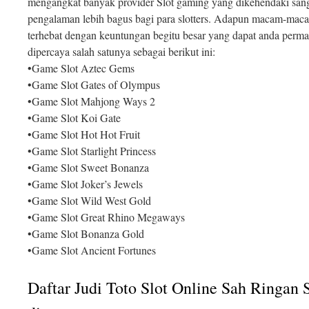
mengangkat banyak provider Slot gaming yang dikehendaki s
pengalaman lebih bagus bagi para slotters. Adapun macam-macam
terhebat dengan keuntungan begitu besar yang dapat anda permai
dipercaya salah satunya sebagai berikut ini:
•Game Slot Aztec Gems
•Game Slot Gates of Olympus
•Game Slot Mahjong Ways 2
•Game Slot Koi Gate
•Game Slot Hot Hot Fruit
•Game Slot Starlight Princess
•Game Slot Sweet Bonanza
•Game Slot Joker’s Jewels
•Game Slot Wild West Gold
•Game Slot Great Rhino Megaways
•Game Slot Bonanza Gold
•Game Slot Ancient Fortunes
Daftar Judi Toto Slot Online Sah Ringan 