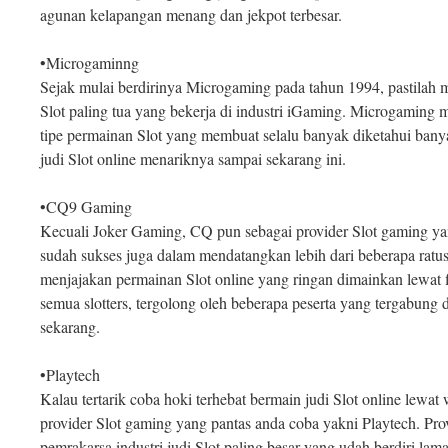
agunan kelapangan menang dan jekpot terbesar.
•Microgaminng
Sejak mulai berdirinya Microgaming pada tahun 1994, pastilah m
Slot paling tua yang bekerja di industri iGaming. Microgaming 
tipe permainan Slot yang membuat selalu banyak diketahui banya
judi Slot online menariknya sampai sekarang ini.
•CQ9 Gaming
Kecuali Joker Gaming, CQ pun sebagai provider Slot gaming yan
sudah sukses juga dalam mendatangkan lebih dari beberapa rat
menjajakan permainan Slot online yang ringan dimainkan lewat fi
semua slotters, tergolong oleh beberapa peserta yang tergabung d
sekarang.
•Playtech
Kalau tertarik coba hoki terhebat bermain judi Slot online lewat w
provider Slot gaming yang pantas anda coba yakni Playtech. Provi
pemrakarsa industri judi Slot paling besar yang udah berdiri la