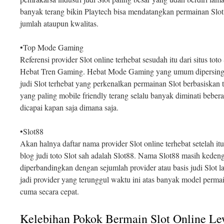
banyak terang bikin Playtech bisa mendatangkan permainan Slot 
jumlah ataupun kwalitas.
•Top Mode Gaming
Referensi provider Slot online terhebat sesudah itu dari situs tot
Hebat Tren Gaming. Hebat Mode Gaming yang umum dipersingk
judi Slot terhebat yang perkenalkan permainan Slot berbasiskan 
yang paling mobile friendly terang selalu banyak diminati bebe
dicapai kapan saja dimana saja.
•Slot88
Akan halnya daftar nama provider Slot online terhebat setelah it
blog judi toto Slot sah adalah Slot88. Nama Slot88 masih keden
diperbandingkan dengan sejumlah provider atau basis judi Slot l
jadi provider yang terunggul waktu ini atas banyak model perma
cuma secara cepat.
Kelebihan Pokok Bermain Slot Online Lew