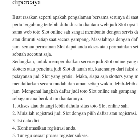
dipercaya
Buat rasakan seperti apakah pengalaman bersama serunya di saat 
perlu tergabung terlebih dulu di satu diantara web judi Slot opsi 
sama web toto Slot online sah sangat membantu dengan servis daf
atau dituruti setiap saat secara gampang. Masalahnya dengan daft
jam, semua permainan Slot dapat anda akses atau permainkan s
sebuah account saja.
Sedangkan, untuk memperlihatkan service judi Slot online yang
slotters atau pencinta judi Slot di tanah air, karenanya dari faksi 
pelayanan judi Slot yang gratis . Maka, siapa saja slotters yan
mendaftarkan secara mudah dan aman setiap waktu, lebih-lebih
jam. Mengenai langkah daftar judi toto Slot online sah gampang 
sebagaimana berikut ini diantaranya:
1. Akses atau datangi lebih dahulu situs toto Slot online sah.
2. Mulailah registrasi judi Slot dengan pilih daftar atau registrasi.
3. Isi data diri.
4. Konfirmasikan registrasi anda.
5. Tunggu sesaat proses register sukses.