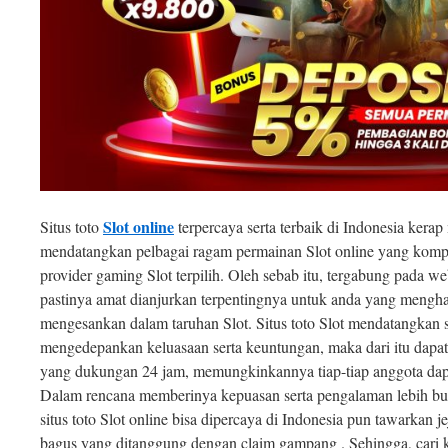
Slot online
Situs toto
terpercaya serta terbaik di Indonesia kera
mendatangkan pelbagai ragam permainan Slot online yang kom
provider gaming Slot terpilih. Oleh sebab itu, tergabung pada web
pastinya amat dianjurkan terpentingnya untuk anda yang mengha
mengesankan dalam taruhan Slot. Situs toto Slot mendatangkan s
mengedepankan keluasaan serta keuntungan, maka dari itu dapat 
yang dukungan 24 jam, memungkinkannya tiap-tiap anggota dap
Dalam rencana memberinya kepuasan serta pengalaman lebih buat
situs toto Slot online bisa dipercaya di Indonesia pun tawarkan 
bagus yang ditanggung dengan claim gampang . Sehingga, cari k