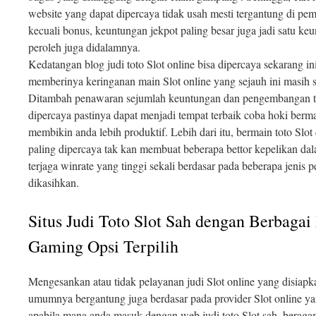
website yang dapat dipercaya tidak usah mesti tergantung di p
kecuali bonus, keuntungan jekpot paling besar juga jadi satu ke
peroleh juga didalamnya.
Kedatangan blog judi toto Slot online bisa dipercaya sekarang i
memberinya keringanan main Slot online yang sejauh ini masih su
Ditambah penawaran sejumlah keuntungan dan pengembangan tera
dipercaya pastinya dapat menjadi tempat terbaik coba hoki berma
membikin anda lebih produktif. Lebih dari itu, bermain toto Slot 
paling dipercaya tak kan membuat beberapa bettor kepelikan d
terjaga winrate yang tinggi sekali berdasar pada beberapa jenis 
dikasihkan.
Situs Judi Toto Slot Sah dengan Berbaga
Gaming Opsi Terpilih
Mengesankan atau tidak pelayanan judi Slot online yang disiapka
umumnya bergantung juga berdasar pada provider Slot online 
apabila mana anda masuk dengan web judi toto Slot sah, beragam