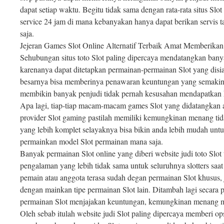
dapat setiap waktu. Begitu tidak sama dengan rata-rata situs Slo
service 24 jam di mana kebanyakan hanya dapat berikan servis
saja.
Jejeran Games Slot Online Alternatif Terbaik Amat Memberikan 
Sehubungan situs toto Slot paling dipercaya mendatangkan banyak
karenanya dapat ditetapkan permainan-permainan Slot yang disi
besarnya bisa memberinya penawaran keuntungan yang semakin
membikin banyak penjudi tidak pernah kesusahan mendapatkan k
Apa lagi, tiap-tiap macam-macam games Slot yang didatangkan 
provider Slot gaming pastilah memiliki kemungkinan menang tid
yang lebih komplet selayaknya bisa bikin anda lebih mudah un
permainkan model Slot permainan mana saja.
Banyak permainan Slot online yang diberi website judi toto Slot
pengalaman yang lebih tidak sama untuk seluruhnya slotters saat
pemain atau anggota terasa sudah degan permainan Slot khusus, ja
dengan mainkan tipe permainan Slot lain. Ditambah lagi secar
permainan Slot menjajakan keuntungan, kemungkinan menang m
Oleh sebab itulah website judi Slot paling dipercaya memberi o