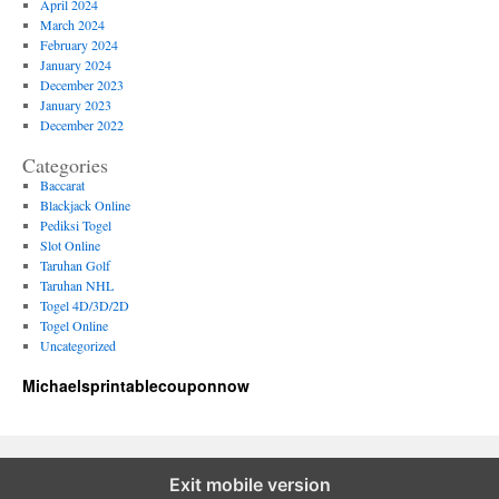
April 2024
March 2024
February 2024
January 2024
December 2023
January 2023
December 2022
Categories
Baccarat
Blackjack Online
Pediksi Togel
Slot Online
Taruhan Golf
Taruhan NHL
Togel 4D/3D/2D
Togel Online
Uncategorized
Michaelsprintablecouponnow
Exit mobile version