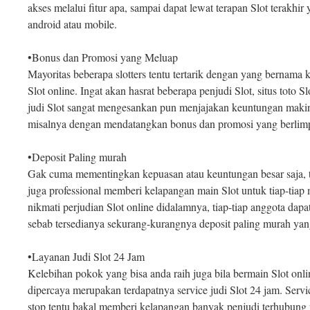
akses melalui fitur apa, sampai dapat lewat terapan Slot terakh
android atau mobile.
•Bonus dan Promosi yang Meluap
Mayoritas beberapa slotters tentu tertarik dengan yang bernama
Slot online. Ingat akan hasrat beberapa penjudi Slot, situs toto 
judi Slot sangat mengesankan pun menjajakan keuntungan makin 
misalnya dengan mendatangkan bonus dan promosi yang berlim
•Deposit Paling murah
Gak cuma mementingkan kepuasan atau keuntungan besar saja, tap
juga professional memberi kelapangan main Slot untuk tiap-tiap
nikmati perjudian Slot online didalamnya, tiap-tiap anggota dapa
sebab tersedianya sekurang-kurangnya deposit paling murah yang
•Layanan Judi Slot 24 Jam
Kelebihan pokok yang bisa anda raih juga bila bermain Slot onlin
dipercaya merupakan terdapatnya service judi Slot 24 jam. Serv
stop tentu bakal memberi kelapangan banyak penjudi terhubung 