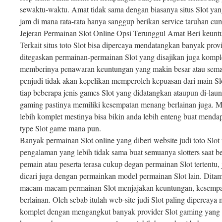
sewaktu-waktu. Amat tidak sama dengan biasanya situs Slot yan
jam di mana rata-rata hanya sanggup berikan service taruhan cu
Jejeran Permainan Slot Online Opsi Terunggul Amat Beri keuntu
Terkait situs toto Slot bisa dipercaya mendatangkan banyak provi
ditegaskan permainan-permainan Slot yang disajikan juga kompl
memberinya penawaran keuntungan yang makin besar atau sema
penjudi tidak akan kepelikan memperoleh kepuasan dari main Slo
tiap beberapa jenis games Slot yang didatangkan ataupun di-lau
gaming pastinya memiliki kesempatan menang berlainan juga. Mak
lebih komplet mestinya bisa bikin anda lebih enteng buat mend
type Slot game mana pun.
Banyak permainan Slot online yang diberi website judi toto Slot
pengalaman yang lebih tidak sama buat semuanya slotters saat be
pemain atau peserta terasa cukup degan permainan Slot tertentu,
dicari juga dengan permainkan model permainan Slot lain. Ditamb
macam-macam permainan Slot menjajakan keuntungan, kesemp
berlainan. Oleh sebab itulah web-site judi Slot paling dipercaya 
komplet dengan mengangkut banyak provider Slot gaming yang 