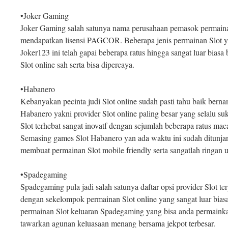
•Joker Gaming
Joker Gaming salah satunya nama perusahaan pemasok permainan 
mendapatkan lisensi PAGCOR. Beberapa jenis permainan Slot y
Joker123 ini telah gapai beberapa ratus hingga sangat luar biasa 
Slot online sah serta bisa dipercaya.
•Habanero
Kebanyakan pecinta judi Slot online sudah pasti tahu baik ber
Habanero yakni provider Slot online paling besar yang selalu 
Slot terhebat sangat inovatf dengan sejumlah beberapa ratus ma
Semasing games Slot Habanero yan ada waktu ini sudah ditunj
membuat permainan Slot mobile friendly serta sangatlah ringan 
•Spadegaming
Spadegaming pula jadi salah satunya daftar opsi provider Slot terp
dengan sekelompok permainan Slot online yang sangat luar bi
permainan Slot keluaran Spadegaming yang bisa anda permainka
tawarkan agunan keluasaan menang bersama jekpot terbesar.