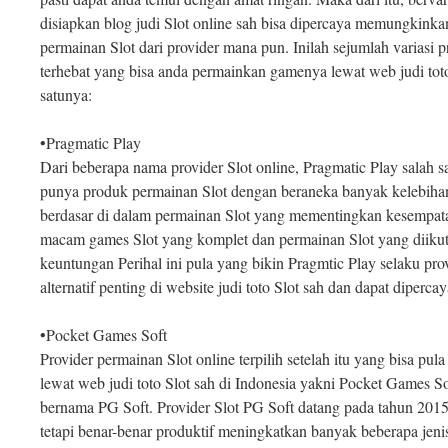
disiapkan blog judi Slot online sah bisa dipercaya memungkinka
permainan Slot dari provider mana pun. Inilah sejumlah variasi pr
terhebat yang bisa anda permainkan gamenya lewat web judi toto 
satunya:
•Pragmatic Play
Dari beberapa nama provider Slot online, Pragmatic Play salah s
punya produk permainan Slot dengan beraneka banyak kelebihan
berdasar di dalam permainan Slot yang mementingkan kesempat
macam games Slot yang komplet dan permainan Slot yang diiku
keuntungan Perihal ini pula yang bikin Pragmtic Play selaku pro
alternatif penting di website judi toto Slot sah dan dapat dipercay
•Pocket Games Soft
Provider permainan Slot online terpilih setelah itu yang bisa pu
lewat web judi toto Slot sah di Indonesia yakni Pocket Games S
bernama PG Soft. Provider Slot PG Soft datang pada tahun 2015
tetapi benar-benar produktif meningkatkan banyak beberapa jeni