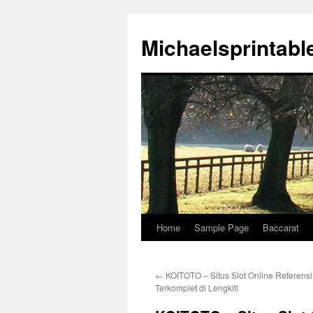
Michaelsprintab
Home
Sample Page
Baccarat
Skip
to
←
KOITOTO – Situs Slot Online Referensi
content
Terkomplet di Lengkiti