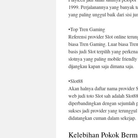
1999. Perjalanannya yang banyak t
yang paling unggul baik dari sisi j
•Top Tren Gaming
Referensi provider Slot online terung
biasa Tren Gaming. Luar biasa Tr
basis judi Slot terpilih yang perke
slotnya yang paling mobile friendly
dijangkau kapan saja dimana saja.
•Slot88
Akan halnya daftar nama provider Sl
web judi toto Slot sah adalah Slot
diperbandingkan dengan sejumlah pr
sukses jadi provider yang terunggu
didatangkan cuman dalam sekejap.
Kelebihan Pokok Berma