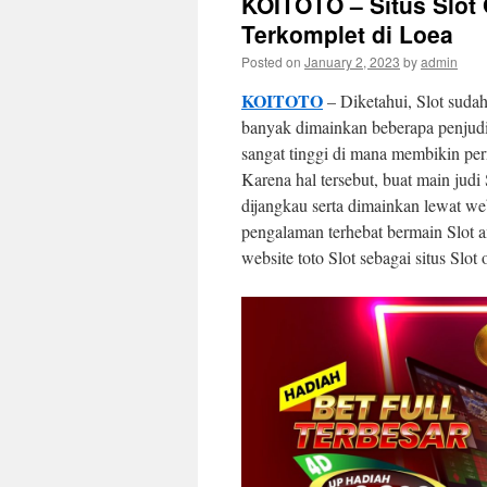
KOITOTO – Situs Slot
Terkomplet di Loea
Posted on
January 2, 2023
by
admin
KOITOTO
– Diketahui, Slot sudah
banyak dimainkan beberapa penjudi 
sangat tinggi di mana membikin perm
Karena hal tersebut, buat main judi 
dijangkau serta dimainkan lewat we
pengalaman terhebat bermain Slot 
website toto Slot sebagai situs Slot o