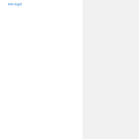
toto togel