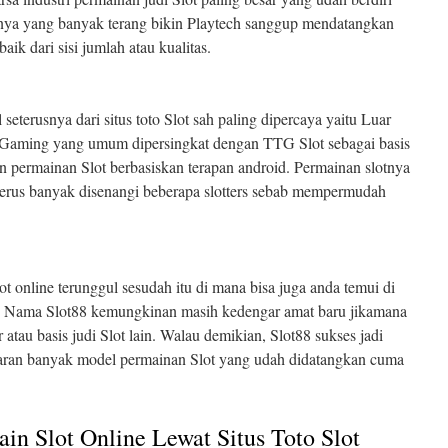
nya yang banyak terang bikin Playtech sanggup mendatangkan
ik dari sisi jumlah atau kualitas.
 seterusnya dari situs toto Slot sah paling dipercaya yaitu Luar
Gaming yang umum dipersingkat dengan TTG Slot sebagai basis
an permainan Slot berbasiskan terapan android. Permainan slotnya
 terus banyak disenangi beberapa slotters sebab mempermudah
ot online terunggul sesudah itu di mana bisa juga anda temui di
t88. Nama Slot88 kemungkinan masih kedengar amat baru jikamana
atau basis judi Slot lain. Walau demikian, Slot88 sukses jadi
ntaran banyak model permainan Slot yang udah didatangkan cuma
in Slot Online Lewat Situs Toto Slot