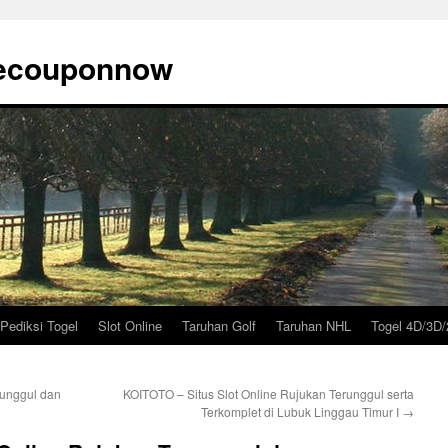
lecouponnow
Pediksi Togel
Slot Online
Taruhan Golf
Taruhan NHL
Togel 4D/3D
runggul dan
KOITOTO – Situs Slot Online Rujukan Terunggul serta
Terkomplet di Lubuk Linggau Timur I
→