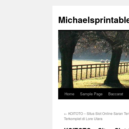
Michaelsprintab
Home
Sample Page
Baccarat
Skip
to
←
KOITOTO – Situs Slot Online Saran Te
content
Terkomplet di Lore Utara