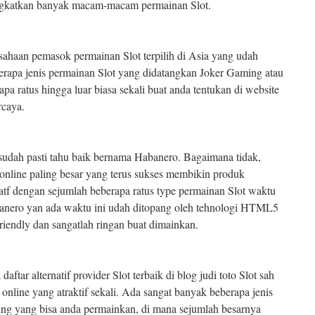
ngkatkan banyak macam-macam permainan Slot.
sahaan pemasok permainan Slot terpilih di Asia yang udah
apa jenis permainan Slot yang didatangkan Joker Gaming atau
a ratus hingga luar biasa sekali buat anda tentukan di website
rcaya.
e sudah pasti tahu baik bernama Habanero. Bagaimana tidak,
online paling besar yang terus sukses membikin produk
atf dengan sejumlah beberapa ratus type permainan Slot waktu
anero yan ada waktu ini udah ditopang oleh tehnologi HTML5
riendly dan sangatlah ringan buat dimainkan.
aftar alternatif provider Slot terbaik di blog judi toto Slot sah
nline yang atraktif sekali. Ada sangat banyak beberapa jenis
ng yang bisa anda permainkan, di mana sejumlah besarnya