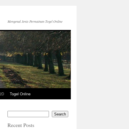
Mengenal Jenis Permainan Togel Online
/2D
Togel Online
Search
Recent Posts