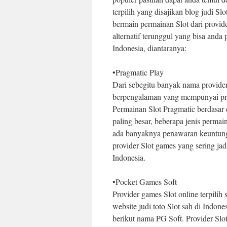
terpilih yang disajikan blog judi S
bermain permainan Slot dari provid
alternatif terunggul yang bisa anda
Indonesia, diantaranya:
•Pragmatic Play
Dari sebegitu banyak nama provider 
berpengalaman yang mempunyai pro
Permainan Slot Pragmatic berdasa
paling besar, beberapa jenis perma
ada banyaknya penawaran keuntunga
provider Slot games yang sering jadi
Indonesia.
•Pocket Games Soft
Provider games Slot online terpilih
website judi toto Slot sah di Indo
berikut nama PG Soft. Provider Slo