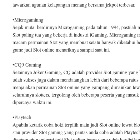
tawarkan agunan kelapangan menang bersama jekpot terbesar.
•Microgaminng
Sejak mulai berdirinya Microgaming pada tahun 1994, pastilah 
Slot paling tua yang bekerja di industri iGaming. Microgaming 
macam permainan Slot yang membuat selalu banyak diketahui beb
game judi Slot online menariknya sampai saat ini.
•CQ9 Gaming
Selainnya Joker Gaming, CQ adalah provider Slot gaming yang 
udah sukses juga dalam mendatangkan lebih dari beberapa ratu
menjajakan permainan Slot online yang gampang dimainkan lewat
seluruhnya slotters, tergolong oleh beberapa peserta yang masuk 
dipercaya waktu ini.
•Playtech
Apabila ketarik coba hoki terpilih main judi Slot online lewat blo
stau provider Slot gaming yang pantas anda coba adalah Playtech.
diantara pion industri judi Slot paling besar yang udah berdiri l