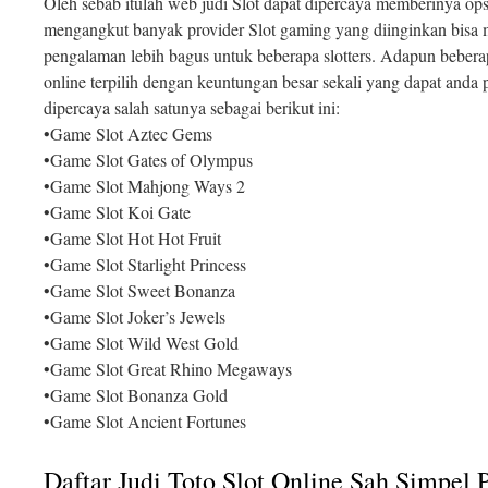
Oleh sebab itulah web judi Slot dapat dipercaya memberinya op
mengangkut banyak provider Slot gaming yang diinginkan bis
pengalaman lebih bagus untuk beberapa slotters. Adapun beberap
online terpilih dengan keuntungan besar sekali yang dapat anda 
dipercaya salah satunya sebagai berikut ini:
•Game Slot Aztec Gems
•Game Slot Gates of Olympus
•Game Slot Mahjong Ways 2
•Game Slot Koi Gate
•Game Slot Hot Hot Fruit
•Game Slot Starlight Princess
•Game Slot Sweet Bonanza
•Game Slot Joker’s Jewels
•Game Slot Wild West Gold
•Game Slot Great Rhino Megaways
•Game Slot Bonanza Gold
•Game Slot Ancient Fortunes
Daftar Judi Toto Slot Online Sah Simpel