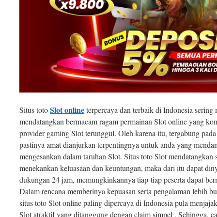
Slot online
Situs toto
terpercaya dan terbaik di Indonesia sering
mendatangkan bermacam ragam permainan Slot online yang ko
provider gaming Slot terunggul. Oleh karena itu, tergabung pada 
pastinya amat dianjurkan terpentingnya untuk anda yang menda
mengesankan dalam taruhan Slot. Situs toto Slot mendatangkan s
menekankan keluasaan dan keuntungan, maka dari itu dapat diny
dukungan 24 jam, memungkinkannya tiap-tiap peserta dapat ber
Dalam rencana memberinya kepuasan serta pengalaman lebih buat
situs toto Slot online paling dipercaya di Indonesia pula menja
Slot atraktif yang ditanggung dengan claim simpel . Sehingga, c