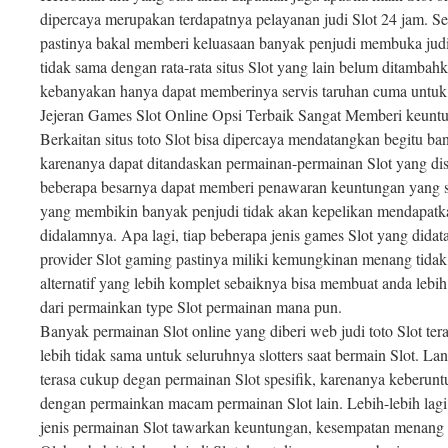
dipercaya merupakan terdapatnya pelayanan judi Slot 24 jam. Se
pastinya bakal memberi keluasaan banyak penjudi membuka judi S
tidak sama dengan rata-rata situs Slot yang lain belum ditamba
kebanyakan hanya dapat memberinya servis taruhan cuma untuk sa
Jejeran Games Slot Online Opsi Terbaik Sangat Memberi keuntun
Berkaitan situs toto Slot bisa dipercaya mendatangkan begitu ban
karenanya dapat ditandaskan permainan-permainan Slot yang dis
beberapa besarnya dapat memberi penawaran keuntungan yang s
yang membikin banyak penjudi tidak akan kepelikan mendapatka
didalamnya. Apa lagi, tiap beberapa jenis games Slot yang dida
provider Slot gaming pastinya miliki kemungkinan menang tidak
alternatif yang lebih komplet sebaiknya bisa membuat anda leb
dari permainkan type Slot permainan mana pun.
Banyak permainan Slot online yang diberi web judi toto Slot te
lebih tidak sama untuk seluruhnya slotters saat bermain Slot. La
terasa cukup degan permainan Slot spesifik, karenanya keberuntu
dengan permainkan macam permainan Slot lain. Lebih-lebih lag
jenis permainan Slot tawarkan keuntungan, kesempatan menang 