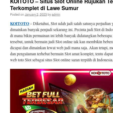
KOITOTO – Situs Slot Online Rujukan Te
Terkomplet di Lawe Sumur
Posted on
January 2, 2023
by
admin
KOITOTO
– Diketahui, Slot udah jadi salah satunya perjudian
dimainkan banyak penjudi sekarang ini. Pecinta judi Slot di Indo
di mana bikin permainan ini lebih banyak didatangkan beberapa s
tersebut, untuk bermain judi Slot online tak kan membikin bebera
dicapai dan dimainkan lewat web judi mana saja. Akan tetapi, 
dan pengalaman terhebat bermain Slot amat komplet, tentu dap
web toto Slot sebagai situs Slot online saran terpilih di Indonesia