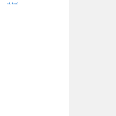
toto togel