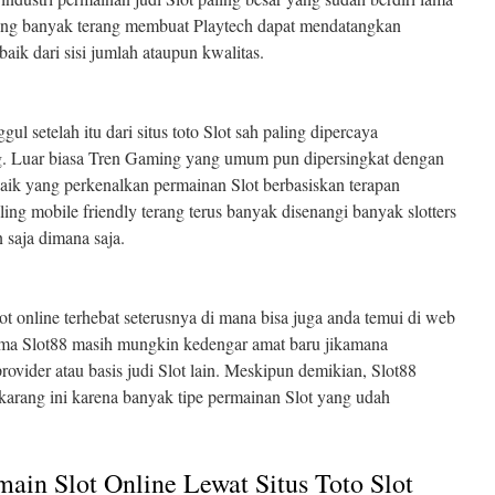
yang banyak terang membuat Playtech dapat mendatangkan
aik dari sisi jumlah ataupun kwalitas.
gul setelah itu dari situs toto Slot sah paling dipercaya
. Luar biasa Tren Gaming yang umum pun dipersingkat dengan
rbaik yang perkenalkan permainan Slot berbasiskan terapan
ing mobile friendly terang terus banyak disenangi banyak slotters
saja dimana saja.
ot online terhebat seterusnya di mana bisa juga anda temui di web
Nama Slot88 masih mungkin kedengar amat baru jikamana
ovider atau basis judi Slot lain. Meskipun demikian, Slot88
sekarang ini karena banyak tipe permainan Slot yang udah
ain Slot Online Lewat Situs Toto Slot