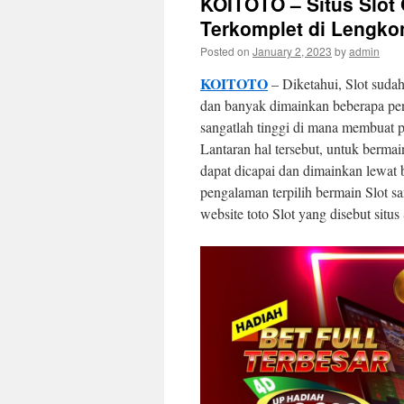
KOITOTO – Situs Slot 
Terkomplet di Lengko
Posted on
January 2, 2023
by
admin
KOITOTO
– Diketahui, Slot sudah
dan banyak dimainkan beberapa penj
sangatlah tinggi di mana membuat pe
Lantaran hal tersebut, untuk bermai
dapat dicapai dan dimainkan lewat 
pengalaman terpilih bermain Slot s
website toto Slot yang disebut situs 