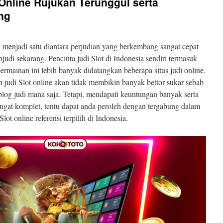
Online Rujukan Terunggul serta
ng
 menjadi satu diantara perjudian yang berkembang sangat cepat
udi sekarang. Pencinta judi Slot di Indonesia sendiri termasuk
rmainan ini lebih banyak didatangkan beberapa situs judi online.
n judi Slot online akan tidak membikin banyak bettor sukar sebab
blog judi mana saja. Tetapi, mendapati keuntungan banyak serta
angat komplet, tentu dapat anda peroleh dengan tergabung dalam
Slot online referensi terpilih di Indonesia.