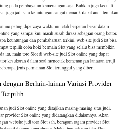
antung pada pembayaran kemenangan saja. Bahkan juga kecuali
sar juga jadi satu keuntungan sangat menarik dapat anda temukan
online paling dipercaya waktu ini telah berperan besar dalam
line yang sampai kini masih susah dirasa sebagian orang bettor.
a keuntungan dan pembaharuan terkini, web-site judi Slot bisa
mpat terpilih coba hoki bermain Slot yang selalu bisa membikin
a itu, main toto Slot di web-site judi Slot online yang dapat
ttor kesukaran dalam soal mencetak kemenangan lantaran teruji
 beberapa jenis permainan Slot terunggul yang diberi.
h dengan Berlain-lainan Variasi Provider
 Terpilih
an judi Slot online yang disajikan masing-masing situs judi,
ar provider Slot online yang didatangkan didalamnya. Akan
gan website judi toto Slot sah, beragam ragam provider Slot
anda dapati dengan amat ringan. Maka, banyak provider Slot