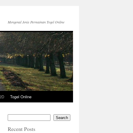
Mengenal Jenis Permainan Togel Online
/2D
Togel Online
Search
Recent Posts