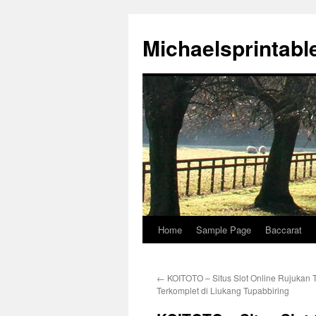
Michaelsprintab
Home
Sample Page
Baccarat
Skip
to
←
KOITOTO – Situs Slot Online Rujukan 
content
Terkomplet di Liukang Tupabbiring