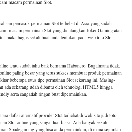
acam-macam permainan Slot.
sahaan pemasok permainan Slot terhebat di Asia yang sudah
am-macam permainan Slot yang didatangkan Joker Gaming atau
atus maka bagus sekali buat anda tentukan pada web toto Slot
line tentu sudah tahu baik bernama Habanero. Bagaimana tidak,
online paling besar yang terus sukses membuat produk permainan
ekitar beberapa ratus tipe permainan Slot sekarang ini. Masing-
an ada sekarang udah dibantu oleh tehnologi HTML5 hingga
ndly serta sangatlah ringan buat dipermainkan.
ra daftar alternatif provider Slot terhebat di web-site judi toto
an Slot online yang sangat luar biasa. Ada banyak sekali
ran Spadegaming yang bisa anda permainkan, di mana sejumlah