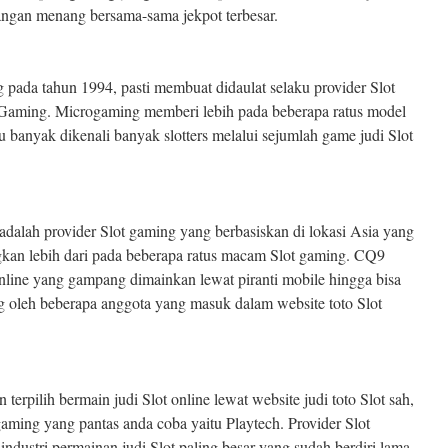
ngan menang bersama-sama jekpot terbesar.
 pada tahun 1994, pasti membuat didaulat selaku provider Slot
i iGaming. Microgaming memberi lebih pada beberapa ratus model
 banyak dikenali banyak slotters melalui sejumlah game judi Slot
alah provider Slot gaming yang berbasiskan di lokasi Asia yang
kan lebih dari pada beberapa ratus macam Slot gaming. CQ9
line yang gampang dimainkan lewat piranti mobile hingga bisa
ong oleh beberapa anggota yang masuk dalam website toto Slot
terpilih bermain judi Slot online lewat website judi toto Slot sah,
gaming yang pantas anda coba yaitu Playtech. Provider Slot
 industri permainan judi Slot paling besar yang sudah berdiri lama