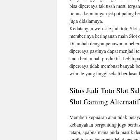
bisa dipercaya tak usah mesti terg
bonus, keuntungan jekpot paling be
juga didalamnya.
Kedatangan web-site judi toto Slot 
memberinya keringanan main Slot on
Ditambah dengan penawaran beberap
dipercaya pastinya dapat menjadi te
anda bertambah produktif. Lebih pad
dipercaya tidak membuat banyak be
winrate yang tinggi sekali berdasar
Situs Judi Toto Slot Sa
Slot Gaming Alternatif
Memberi kepuasan atau tidak pelayan
kebanyakan bergantung juga berdas
tetapi, apabila mana anda masuk den
terpilih serta tenar pastilah dapat 