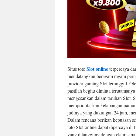
Slot online
Situs toto
terpercaya dan
mendatangkan beragam ragam perm
provider gaming Slot terunggul. Ole
pastilah begitu diminta terutamany
mengesankan dalam taruhan Slot. Si
memprioritaskan kelapangan namun 
judinya yang dukungan 24 jam, memu
Dalam rencana berikan kepuasan sert
toto Slot online dapat dipercaya di
yang ditanggung dengan claim simpe