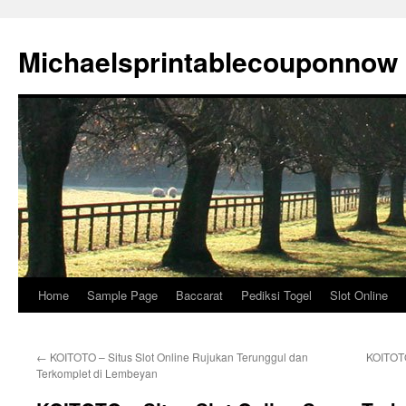
Michaelsprintablecouponnow
Home
Sample Page
Baccarat
Pediksi Togel
Slot Online
Skip
to
←
KOITOTO – Situs Slot Online Rujukan Terunggul dan
KOITOTO
content
Terkomplet di Lembeyan