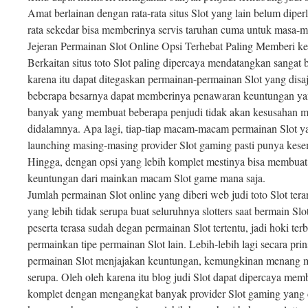
Amat berlainan dengan rata-rata situs Slot yang lain belum diper
rata sekedar bisa memberinya servis taruhan cuma untuk masa-m
Jejeran Permainan Slot Online Opsi Terhebat Paling Memberi ke
Berkaitan situs toto Slot paling dipercaya mendatangkan sangat b
karena itu dapat ditegaskan permainan-permainan Slot yang disa
beberapa besarnya dapat memberinya penawaran keuntungan ya
banyak yang membuat beberapa penjudi tidak akan kesusahan m
didalamnya. Apa lagi, tiap-tiap macam-macam permainan Slot y
launching masing-masing provider Slot gaming pasti punya kes
Hingga, dengan opsi yang lebih komplet mestinya bisa membuat 
keuntungan dari mainkan macam Slot game mana saja.
Jumlah permainan Slot online yang diberi web judi toto Slot ter
yang lebih tidak serupa buat seluruhnya slotters saat bermain Sl
peserta terasa sudah degan permainan Slot tertentu, jadi hoki ter
permainkan tipe permainan Slot lain. Lebih-lebih lagi secara p
permainan Slot menjajakan keuntungan, kemungkinan menang 
serupa. Oleh oleh karena itu blog judi Slot dapat dipercaya memb
komplet dengan mengangkat banyak provider Slot gaming yang