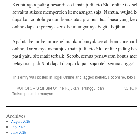
Keuntungan paling besar di saat main judi toto Slot online tak 
sewaktu sukses memperoleh kemenangan saja. Namun, wujud keu
dapatkan contohnya dari bonus atau promosi luar biasa yang ker
online dapat dipercaya serta keuntungannya begitu bejibun.
Apabila benar-benar mengharapkan banyak sekali bonus menarik 
online, karenanya menunjuk main judi toto Slot online paling be
pasti yaitu alternatif terbaik. Sebab, semua penawaran bonus men
pelayanan judi Slot dapat dicapai kapan saja oleh semua anggota
This entry was posted in
Togel Online
and tagged
koitoto
,
slot online
,
toto sl
←
KOITOTO – Situs Slot Online Rujukan Terunggul dan
KOITOTO
Terkomplet di Lembeyan
Archives
August 2026
July 2026
June 2026