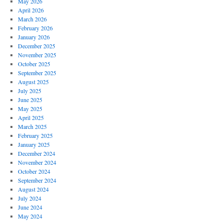
May 2026
April 2026
March 2026
February 2026
January 2026
December 2025
November 2025
October 2025
September 2025
August 2025
July 2025
June 2025
May 2025
April 2025
March 2025
February 2025
January 2025
December 2024
November 2024
October 2024
September 2024
August 2024
July 2024
June 2024
May 2024