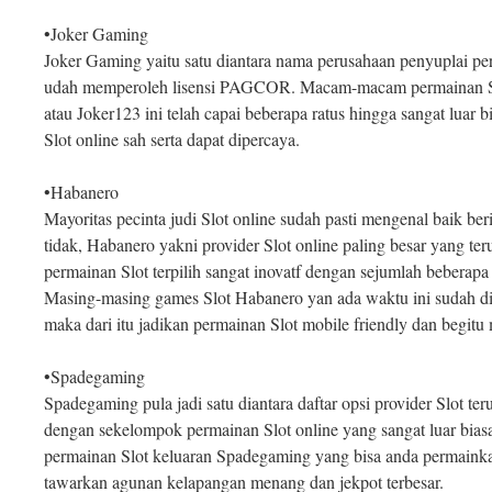
•Joker Gaming
Joker Gaming yaitu satu diantara nama perusahaan penyuplai per
udah memperoleh lisensi PAGCOR. Macam-macam permainan Sl
atau Joker123 ini telah capai beberapa ratus hingga sangat luar b
Slot online sah serta dapat dipercaya.
•Habanero
Mayoritas pecinta judi Slot online sudah pasti mengenal baik b
tidak, Habanero yakni provider Slot online paling besar yang t
permainan Slot terpilih sangat inovatf dengan sejumlah beberapa
Masing-masing games Slot Habanero yan ada waktu ini sudah d
maka dari itu jadikan permainan Slot mobile friendly dan begit
•Spadegaming
Spadegaming pula jadi satu diantara daftar opsi provider Slot ter
dengan sekelompok permainan Slot online yang sangat luar bi
permainan Slot keluaran Spadegaming yang bisa anda permainka
tawarkan agunan kelapangan menang dan jekpot terbesar.