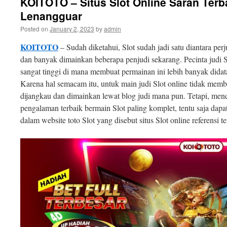
KOITOTO – Situs Slot Online Saran Terb
Lenangguar
Posted on
January 2, 2023
by
admin
KOITOTO
– Sudah diketahui, Slot sudah jadi satu diantara pe
dan banyak dimainkan beberapa penjudi sekarang. Pecinta judi Sl
sangat tinggi di mana membuat permainan ini lebih banyak didata
Karena hal semacam itu, untuk main judi Slot online tidak memb
dijangkau dan dimainkan lewat blog judi mana pun. Tetapi, men
pengalaman terbaik bermain Slot paling komplet, tentu saja da
dalam website toto Slot yang disebut situs Slot online referensi te