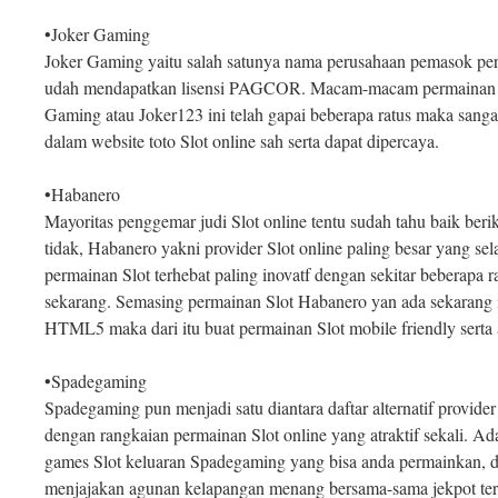
•Joker Gaming
Joker Gaming yaitu salah satunya nama perusahaan pemasok perm
udah mendapatkan lisensi PAGCOR. Macam-macam permainan S
Gaming atau Joker123 ini telah gapai beberapa ratus maka sangat
dalam website toto Slot online sah serta dapat dipercaya.
•Habanero
Mayoritas penggemar judi Slot online tentu sudah tahu baik be
tidak, Habanero yakni provider Slot online paling besar yang s
permainan Slot terhebat paling inovatf dengan sekitar beberapa
sekarang. Semasing permainan Slot Habanero yan ada sekarang i
HTML5 maka dari itu buat permainan Slot mobile friendly serta
•Spadegaming
Spadegaming pun menjadi satu diantara daftar alternatif provider S
dengan rangkaian permainan Slot online yang atraktif sekali. Ad
games Slot keluaran Spadegaming yang bisa anda permainkan, 
menjajakan agunan kelapangan menang bersama-sama jekpot ter