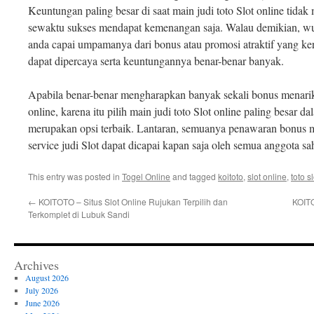
Keuntungan paling besar di saat main judi toto Slot online tidak
sewaktu sukses mendapat kemenangan saja. Walau demikian, wuj
anda capai umpamanya dari bonus atau promosi atraktif yang ker
dapat dipercaya serta keuntungannya benar-benar banyak.
Apabila benar-benar mengharapkan banyak sekali bonus menarik d
online, karena itu pilih main judi toto Slot online paling besar d
merupakan opsi terbaik. Lantaran, semuanya penawaran bonus me
service judi Slot dapat dicapai kapan saja oleh semua anggota sa
This entry was posted in
Togel Online
and tagged
koitoto
,
slot online
,
toto sl
←
KOITOTO – Situs Slot Online Rujukan Terpilih dan
KOITO
Terkomplet di Lubuk Sandi
Archives
August 2026
July 2026
June 2026