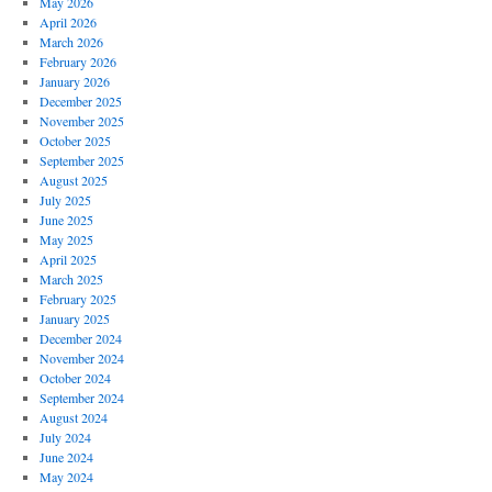
May 2026
April 2026
March 2026
February 2026
January 2026
December 2025
November 2025
October 2025
September 2025
August 2025
July 2025
June 2025
May 2025
April 2025
March 2025
February 2025
January 2025
December 2024
November 2024
October 2024
September 2024
August 2024
July 2024
June 2024
May 2024