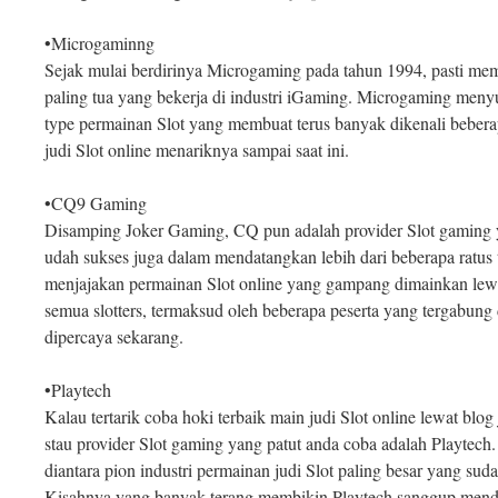
•Microgaminng
Sejak mulai berdirinya Microgaming pada tahun 1994, pasti mem
paling tua yang bekerja di industri iGaming. Microgaming meny
type permainan Slot yang membuat terus banyak dikenali bebera
judi Slot online menariknya sampai saat ini.
•CQ9 Gaming
Disamping Joker Gaming, CQ pun adalah provider Slot gaming y
udah sukses juga dalam mendatangkan lebih dari beberapa ratu
menjajakan permainan Slot online yang gampang dimainkan lewat
semua slotters, termaksud oleh beberapa peserta yang tergabung 
dipercaya sekarang.
•Playtech
Kalau tertarik coba hoki terbaik main judi Slot online lewat blog j
stau provider Slot gaming yang patut anda coba adalah Playtech. 
diantara pion industri permainan judi Slot paling besar yang suda
Kisahnya yang banyak terang membikin Playtech sanggup mend