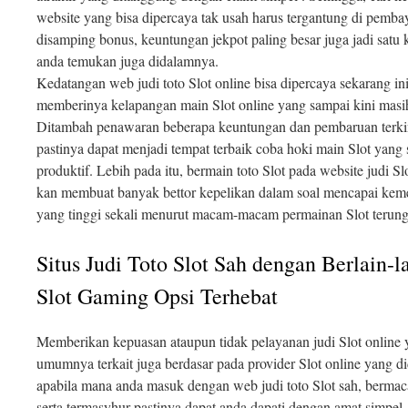
website yang bisa dipercaya tak usah harus tergantung di pemb
disamping bonus, keuntungan jekpot paling besar juga jadi satu
anda temukan juga didalamnya.
Kedatangan web judi toto Slot online bisa dipercaya sekarang in
memberinya kelapangan main Slot online yang sampai kini masih 
Ditambah penawaran beberapa keuntungan dan pembaruan terkini,
pastinya dapat menjadi tempat terbaik coba hoki main Slot yang
produktif. Lebih pada itu, bermain toto Slot pada website judi Sl
kan membuat banyak bettor kepelikan dalam soal mencapai keme
yang tinggi sekali menurut macam-macam permainan Slot terungg
Situs Judi Toto Slot Sah dengan Berlain-
Slot Gaming Opsi Terhebat
Memberikan kepuasan ataupun tidak pelayanan judi Slot online ya
umumnya terkait juga berdasar pada provider Slot online yang d
apabila mana anda masuk dengan web judi toto Slot sah, bermaca
serta termasyhur pastinya dapat anda dapati dengan amat simpel