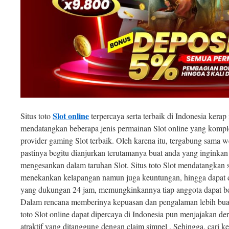
Slot online
Situs toto
terpercaya serta terbaik di Indonesia kera
mendatangkan beberapa jenis permainan Slot online yang komp
provider gaming Slot terbaik. Oleh karena itu, tergabung sama w
pastinya begitu dianjurkan terutamanya buat anda yang inginkan
mengesankan dalam taruhan Slot. Situs toto Slot mendatangkan s
menekankan kelapangan namun juga keuntungan, hingga dapat d
yang dukungan 24 jam, memungkinkannya tiap anggota dapat be
Dalam rencana memberinya kepuasan dan pengalaman lebih buat p
toto Slot online dapat dipercaya di Indonesia pun menjajakan d
atraktif yang ditanggung dengan claim simpel . Sehingga, cari k