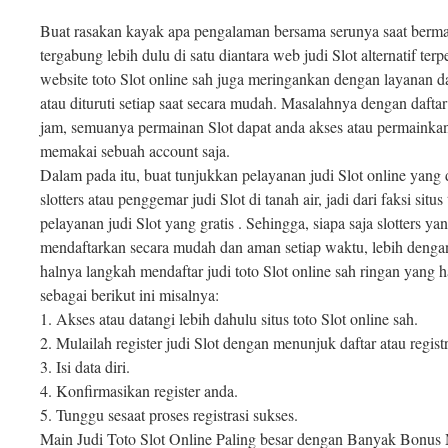
Buat rasakan kayak apa pengalaman bersama serunya saat bermain
tergabung lebih dulu di satu diantara web judi Slot alternatif te
website toto Slot online sah juga meringankan dengan layanan daf
atau dituruti setiap saat secara mudah. Masalahnya dengan daftar
jam, semuanya permainan Slot dapat anda akses atau permaink
memakai sebuah account saja.
Dalam pada itu, buat tunjukkan pelayanan judi Slot online yang
slotters atau penggemar judi Slot di tanah air, jadi dari faksi situs
pelayanan judi Slot yang gratis . Sehingga, siapa saja slotters 
mendaftarkan secara mudah dan aman setiap waktu, lebih denga
halnya langkah mendaftar judi toto Slot online sah ringan yang 
sebagai berikut ini misalnya:
1. Akses atau datangi lebih dahulu situs toto Slot online sah.
2. Mulailah register judi Slot dengan menunjuk daftar atau registr
3. Isi data diri.
4. Konfirmasikan register anda.
5. Tunggu sesaat proses registrasi sukses.
Main Judi Toto Slot Online Paling besar dengan Banyak Bonus