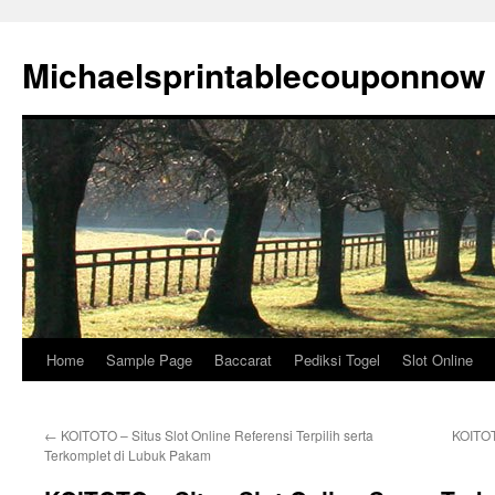
Michaelsprintablecouponnow
Home
Sample Page
Baccarat
Pediksi Togel
Slot Online
Skip
to
←
KOITOTO – Situs Slot Online Referensi Terpilih serta
KOITOT
content
Terkomplet di Lubuk Pakam