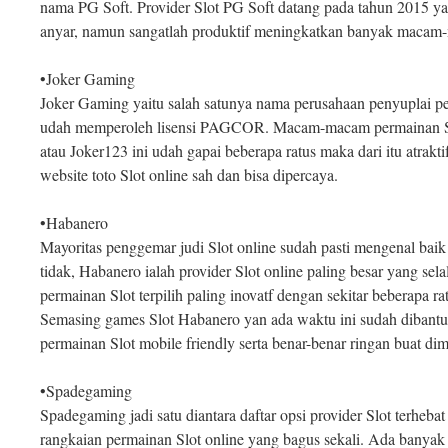
nama PG Soft. Provider Slot PG Soft datang pada tahun 2015 ya
anyar, namun sangatlah produktif meningkatkan banyak macam
•Joker Gaming
Joker Gaming yaitu salah satunya nama perusahaan penyuplai pe
udah memperoleh lisensi PAGCOR. Macam-macam permainan Sl
atau Joker123 ini udah gapai beberapa ratus maka dari itu atrakt
website toto Slot online sah dan bisa dipercaya.
•Habanero
Mayoritas penggemar judi Slot online sudah pasti mengenal ba
tidak, Habanero ialah provider Slot online paling besar yang se
permainan Slot terpilih paling inovatf dengan sekitar beberapa 
Semasing games Slot Habanero yan ada waktu ini sudah dibant
permainan Slot mobile friendly serta benar-benar ringan buat di
•Spadegaming
Spadegaming jadi satu diantara daftar opsi provider Slot terhebat
rangkaian permainan Slot online yang bagus sekali. Ada bany