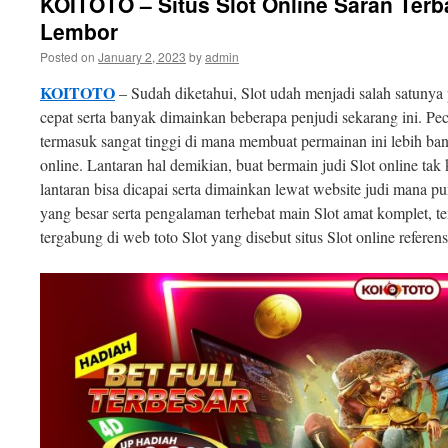
KOITOTO – Situs Slot Online Saran Terba
Lembor
Posted on
January 2, 2023
by
admin
KOITOTO
– Sudah diketahui, Slot udah menjadi salah satunya
cepat serta banyak dimainkan beberapa penjudi sekarang ini. Peci
termasuk sangat tinggi di mana membuat permainan ini lebih ban
online. Lantaran hal demikian, buat bermain judi Slot online ta
lantaran bisa dicapai serta dimainkan lewat website judi mana 
yang besar serta pengalaman terhebat main Slot amat komplet, t
tergabung di web toto Slot yang disebut situs Slot online referens