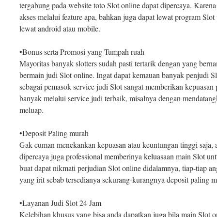
tergabung pada website toto Slot online dapat dipercaya. Karena 
akses melalui feature apa, bahkan juga dapat lewat program Slo
lewat android atau mobile.
•Bonus serta Promosi yang Tumpah ruah
Mayoritas banyak slotters sudah pasti tertarik dengan yang ber
bermain judi Slot online. Ingat dapat kemauan banyak penjudi Slot
sebagai pemasok service judi Slot sangat memberikan kepuasan
banyak melalui service judi terbaik, misalnya dengan mendatan
meluap.
•Deposit Paling murah
Gak cuman menekankan kepuasan atau keuntungan tinggi saja, aka
dipercaya juga professional memberinya keluasaan main Slot unt
buat dapat nikmati perjudian Slot online didalamnya, tiap-tiap 
yang irit sebab tersedianya sekurang-kurangnya deposit paling 
•Layanan Judi Slot 24 Jam
Kelebihan khusus yang bisa anda dapatkan juga bila main Slot onl