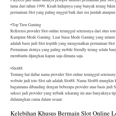
lama dari tahun 1999. Kisah hidupnya yang banyak terang biki
permainan Slot yang paling unggul baik dari sisi jumlah ataupun
•Top Tren Gaming
Referensi provider Slot online terunggul seterusnya dari situs to
Kampiun Mode Gaming. Luar biasa Mode Gaming yang umum p
adalah basis judi Slot terpilih yang mengenalkan permainan Slot
Permainan slotnya yang paling mobile friendly terang selalu ban
membantu dijangkau kapan saja dimana saja.
•Slot88
Tentang hal daftar nama provider Slot online terunggul seterusny
website judi toto Slot sah adalah Slot88. Nama Slot88 mungkin 
bagaimana dibanding dengan beberapa provider atau basis judi S
sukses jadi provider yang terbaik sekarang ini atas banyaknya ti
didatangkan cuma dalam sesaat.
Kelebihan Khusus Bermain Slot Online Le