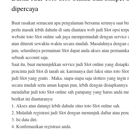
dipercaya
Buat rasakan semacam apa pengalaman bersama serunya saat berm
perlu masuk lebih dahulu di satu diantara web judi Slot opsi ter
website toto Slot online sah juga mempermudah dengan service d
atau dituruti sewaktu-waktu secara mudah. Masalahnya dengan daf
jam, seluruhnya permainan Slot dapat anda akses atau permain
sebuah account saja.
Saat itu, buat menunjukkan service judi Slot online yang disiapk
pencinta judi Slot di tanah air, karenanya dari faksi situs toto Sl
judi Slot yang gratis . Maka, siapa-siapa saja slotters yang ing
secara mudah serta aman kapan pun, lebih dengan disiapkannya
mendaftar judi toto Slot online sah gampang yang harus anda m
berikut ini diantaranya:
1. Akses atau datangi lebih dahulu situs toto Slot online sah.
2. Mulailah registrasi judi Slot dengan menunjuk daftar atau pend
3. Isi data diri.
4. Konfirmasikan registrasi anda.