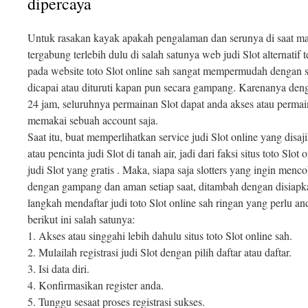
dipercaya
Untuk rasakan kayak apakah pengalaman dan serunya di saat main
tergabung terlebih dulu di salah satunya web judi Slot alternatif
pada website toto Slot online sah sangat mempermudah dengan se
dicapai atau dituruti kapan pun secara gampang. Karenanya denga
24 jam, seluruhnya permainan Slot dapat anda akses atau permai
memakai sebuah account saja.
Saat itu, buat memperlihatkan service judi Slot online yang disaj
atau pencinta judi Slot di tanah air, jadi dari faksi situs toto Slo
judi Slot yang gratis . Maka, siapa saja slotters yang ingin men
dengan gampang dan aman setiap saat, ditambah dengan disiap
langkah mendaftar judi toto Slot online sah ringan yang perlu an
berikut ini salah satunya:
1. Akses atau singgahi lebih dahulu situs toto Slot online sah.
2. Mulailah registrasi judi Slot dengan pilih daftar atau daftar.
3. Isi data diri.
4. Konfirmasikan register anda.
5. Tunggu sesaat proses registrasi sukses.