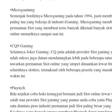
•Microgaminng
Semenjak berdirinya Microgaming pada tahun 1994, pasti membua
paling tua yang bekerja di industri iGaming. Microgaming member
permainan Slot yang membuat terus banyak dikenali banyak slott
online menariknya sampai saat ini.
•CQ9 Gaming
Selainnya Joker Gaming, CQ pula adalah provider Slot gaming y
udah sukses juga dalam mendatangkan lebih pada beberapa rat
tawarkan permainan Slot online yang simpel dimainkan lewat fit
seluruhnya slotters, termaksud oleh beberapa peserta yang masuk
waktu ini.
•Playtech
Bila terpikat coba hoki terunggul bermain judi Slot online lewat 
salah stau provider Slot gaming yang pantas anda coba yaitu Play
satu diantara pion industri permainan judi Slot paling besar yang
Kisahnya yang banyak terang membuat Playtech dapat mendatan