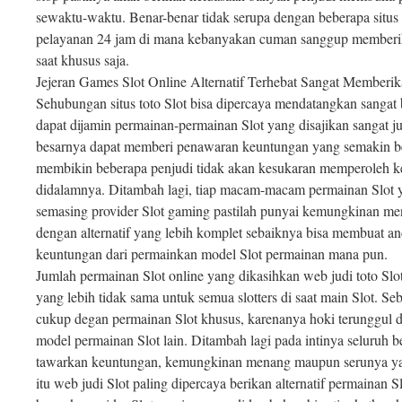
sewaktu-waktu. Benar-benar tidak serupa dengan beberapa situs 
pelayanan 24 jam di mana kebanyakan cuman sanggup memberika
saat khusus saja.
Jejeran Games Slot Online Alternatif Terhebat Sangat Memberik
Sehubungan situs toto Slot bisa dipercaya mendatangkan sangat b
dapat dijamin permainan-permainan Slot yang disajikan sangat j
besarnya dapat memberi penawaran keuntungan yang semakin bes
membikin beberapa penjudi tidak akan kesukaran memperoleh ke
didalamnya. Ditambah lagi, tiap macam-macam permainan Slot y
semasing provider Slot gaming pastilah punyai kemungkinan men
dengan alternatif yang lebih komplet sebaiknya bisa membuat an
keuntungan dari permainkan model Slot permainan mana pun.
Jumlah permainan Slot online yang dikasihkan web judi toto Slo
yang lebih tidak sama untuk semua slotters di saat main Slot. Seb
cukup degan permainan Slot khusus, karenanya hoki terunggul d
model permainan Slot lain. Ditambah lagi pada intinya seluruh b
tawarkan keuntungan, kemungkinan menang maupun serunya yan
itu web judi Slot paling dipercaya berikan alternatif permaina