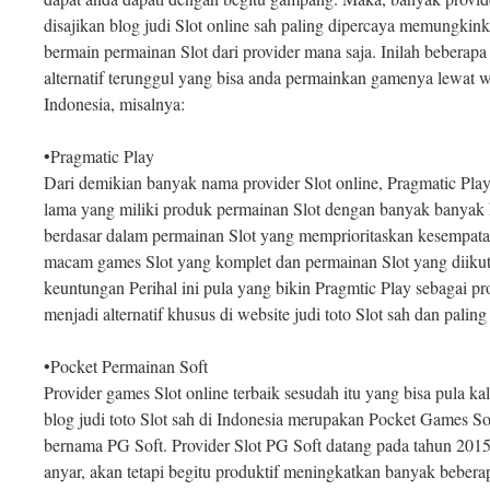
disajikan blog judi Slot online sah paling dipercaya memungkink
bermain permainan Slot dari provider mana saja. Inilah beberapa 
alternatif terunggul yang bisa anda permainkan gamenya lewat web
Indonesia, misalnya:
•Pragmatic Play
Dari demikian banyak nama provider Slot online, Pragmatic Play 
lama yang miliki produk permainan Slot dengan banyak banyak 
berdasar dalam permainan Slot yang memprioritaskan kesempat
macam games Slot yang komplet dan permainan Slot yang diiku
keuntungan Perihal ini pula yang bikin Pragmtic Play sebagai pr
menjadi alternatif khusus di website judi toto Slot sah dan paling
•Pocket Permainan Soft
Provider games Slot online terbaik sesudah itu yang bisa pula k
blog judi toto Slot sah di Indonesia merupakan Pocket Games S
bernama PG Soft. Provider Slot PG Soft datang pada tahun 2015
anyar, akan tetapi begitu produktif meningkatkan banyak beberap