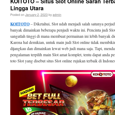
KOITOTO – Situs Slot Online Saran Terba
Lingga Utara
Posted on
January 2, 2023
by
admin
KOITOTO
– Diketahui, Slot udah menjadi salah satunya perju
banyak dimainkan beberapa penjudi waktu ini. Pencinta judi Slot
sangatlah tinggi di mana membuat permainan ini lebih banyak did
Karena hal demikian, untuk main judi Slot online tidak membiki
dijangkau dan dimainkan lewat web judi mana saja. Tapi, mend
pengalaman terpilih main Slot amat komplet, tentu dapat anda p
toto Slot yang disebut situs Slot online rujukan terbaik di Indones