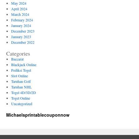
May 2024
April 2024
March 2024
February 2024
January 2024
December 2023
January 2023
December 2022
Categories
Baccarat
Blackjack Online
Pediksi Togel
Slot Online
Taruhan Golf
Taruhan NHL
Togel 4D/3D/2D
Togel Online
Uncategorized
Michaelsprintablecouponnow