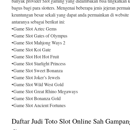
banyak provider Slot gaming yang didambakan bisa tingkatkan 
bagus bagi para slotters. Mengenai beberapa jenis jejeran permai
keuntungan besar sekali yang dapat anda permainkan di website t
antaranya sebagai berikut ini:
•Game Slot Aztec Gems
•Game Slot Gates of Olympus
•Game Slot Mahjong Ways 2
•Game Slot Koi Gate
•Game Slot Hot Hot Fruit
•Game Slot Starlight Princess
•Game Slot Sweet Bonanza
•Game Slot Joker’s Jewels
•Game Slot Wild West Gold
•Game Slot Great Rhino Megaways
•Game Slot Bonanza Gold
•Game Slot Ancient Fortunes
Daftar Judi Toto Slot Online Sah Gampan