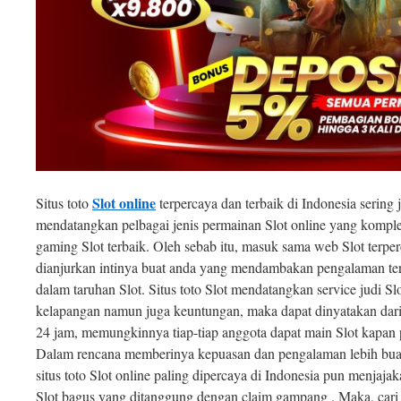
Slot online
Situs toto
terpercaya dan terbaik di Indonesia sering 
mendatangkan pelbagai jenis permainan Slot online yang komp
gaming Slot terbaik. Oleh sebab itu, masuk sama web Slot terper
dianjurkan intinya buat anda yang mendambakan pengalaman te
dalam taruhan Slot. Situs toto Slot mendatangkan service judi 
kelapangan namun juga keuntungan, maka dapat dinyatakan dar
24 jam, memungkinnya tiap-tiap anggota dapat main Slot kapan 
Dalam rencana memberinya kepuasan dan pengalaman lebih buat 
situs toto Slot online paling dipercaya di Indonesia pun menjaj
Slot bagus yang ditanggung dengan claim gampang . Maka, cari