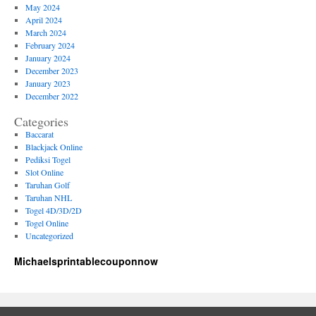
May 2024
April 2024
March 2024
February 2024
January 2024
December 2023
January 2023
December 2022
Categories
Baccarat
Blackjack Online
Pediksi Togel
Slot Online
Taruhan Golf
Taruhan NHL
Togel 4D/3D/2D
Togel Online
Uncategorized
Michaelsprintablecouponnow