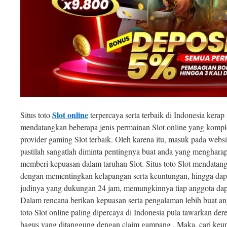
Slot online
Situs toto
terpercaya serta terbaik di Indonesia kera
mendatangkan beberapa jenis permainan Slot online yang komp
provider gaming Slot terbaik. Oleh karena itu, masuk pada websit
pastilah sangatlah diminta pentingnya buat anda yang menghara
memberi kepuasan dalam taruhan Slot. Situs toto Slot mendatang
dengan mementingkan kelapangan serta keuntungan, hingga dapa
judinya yang dukungan 24 jam, memungkinnya tiap anggota dap
Dalam rencana berikan kepuasan serta pengalaman lebih buat angg
toto Slot online paling dipercaya di Indonesia pula tawarkan de
bagus yang ditanggung dengan claim gampang . Maka, cari keun