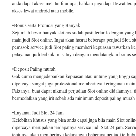
anda dapat akses melalui fitur apa, bahkan juga dapat lewat ter
akses lewat android atau mobile.
•Bonus serta Promosi yang Banyak
Sejumlah besar banyak slotters sudah pasti tertarik dengan yan
main judi Slot online. Ingat akan hasrat beberapa penjudi Slot, si
pemasok service judi Slot paling memberi kepuasan tawarkan k
pelayanan judi terbaik, misalnya dengan mendatangkan bonus se
•Deposit Paling murah
Gak cuma mengedepankan kepuasan atau untung yang tinggi saja, 
dipercaya sangat juga professional memberinya keringanan main 
Faktanya, buat dapat nikmati perjudian Slot online didalamnya, t
bermodalkan yang irit sebab ada minimum deposit paling murah 
•Layanan Judi Slot 24 Jam
Kelebihan khusus yang bisa anda capai juga bila main Slot online 
dipercaya merupakan terdapatnya service judi Slot 24 jam. Servi
tentunya akan memberinya kelapangan beberapa penjudi terhubu