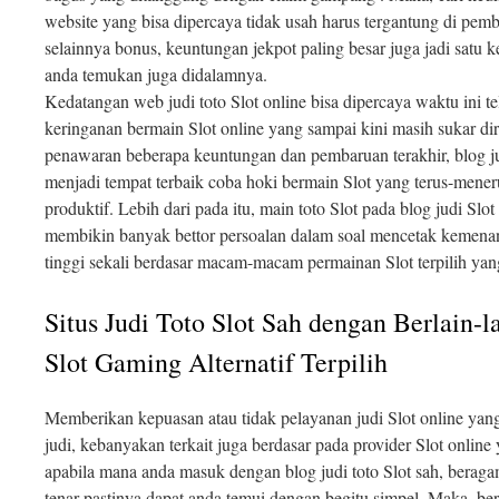
website yang bisa dipercaya tidak usah harus tergantung di pe
selainnya bonus, keuntungan jekpot paling besar juga jadi satu 
anda temukan juga didalamnya.
Kedatangan web judi toto Slot online bisa dipercaya waktu ini 
keringanan bermain Slot online yang sampai kini masih sukar di
penawaran beberapa keuntungan dan pembaruan terakhir, blog jud
menjadi tempat terbaik coba hoki bermain Slot yang terus-mene
produktif. Lebih dari pada itu, main toto Slot pada blog judi Slo
membikin banyak bettor persoalan dalam soal mencetak kemenan
tinggi sekali berdasar macam-macam permainan Slot terpilih yang
Situs Judi Toto Slot Sah dengan Berlain-l
Slot Gaming Alternatif Terpilih
Memberikan kepuasan atau tidak pelayanan judi Slot online yang 
judi, kebanyakan terkait juga berdasar pada provider Slot onlin
apabila mana anda masuk dengan blog judi toto Slot sah, beragam
tenar pastinya dapat anda temui dengan begitu simpel. Maka, ber