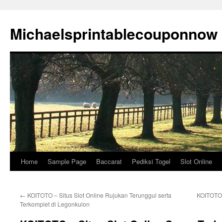
Michaelsprintablecouponnow
Home
Sample Page
Baccarat
Pediksi Togel
Slot Online
Skip
to
←
KOITOTO – Situs Slot Online Rujukan Terunggul serta
KOITOTO –
content
Terkomplet di Legonkulon