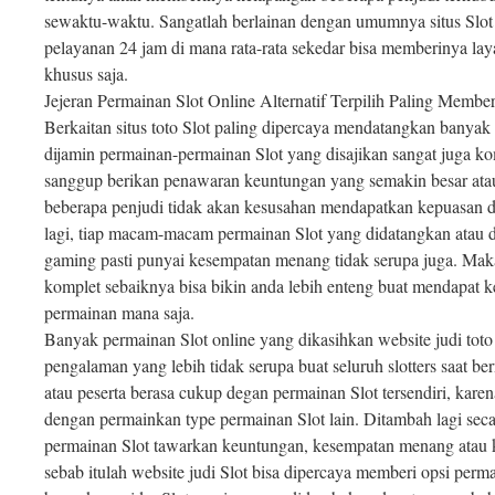
sewaktu-waktu. Sangatlah berlainan dengan umumnya situs Slot
pelayanan 24 jam di mana rata-rata sekedar bisa memberinya l
khusus saja.
Jejeran Permainan Slot Online Alternatif Terpilih Paling Member
Berkaitan situs toto Slot paling dipercaya mendatangkan banyak p
dijamin permainan-permainan Slot yang disajikan sangat juga ko
sanggup berikan penawaran keuntungan yang semakin besar ata
beberapa penjudi tidak akan kesusahan mendapatkan kepuasan d
lagi, tiap macam-macam permainan Slot yang didatangkan atau d
gaming pasti punyai kesempatan menang tidak serupa juga. Maka,
komplet sebaiknya bisa bikin anda lebih enteng buat mendapat k
permainan mana saja.
Banyak permainan Slot online yang dikasihkan website judi toto
pengalaman yang lebih tidak serupa buat seluruh slotters saat be
atau peserta berasa cukup degan permainan Slot tersendiri, karena
dengan permainkan type permainan Slot lain. Ditambah lagi se
permainan Slot tawarkan keuntungan, kesempatan menang atau 
sebab itulah website judi Slot bisa dipercaya memberi opsi pe