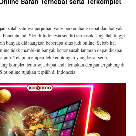
Online Saran Terhebat serta Terkomplet
 jadi salah satunya perjudian yang berkembang cepat dan banyak
Pencinta judi Slot di Indonesia sendiri termasuk sangatlah tinggi
ih banyak didatangkan beberapa situs judi online. Sebab hal
nline tidak membikin banyak bettor susah lantaran dapat dicapai
a pun. Tetapi, memperoleh keuntungan yang besar serta
aling komplet, tentu saja dapat anda temukan dengan tergabung di
Slot online rujukan terpilih di Indonesia.