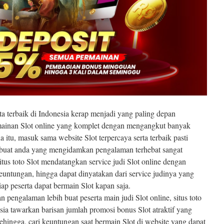
ta terbaik di Indonesia kerap menjadi yang paling depan
inan Slot online yang komplet dengan mengangkut banyak
a itu, masuk sama website Slot terpercaya serta terbaik pasti
a buat anda yang mengidamkan pengalaman terhebat sangat
tus toto Slot mendatangkan service judi Slot online dengan
untungan, hingga dapat dinyatakan dari service judinya yang
p peserta dapat bermain Slot kapan saja.
pengalaman lebih buat peserta main judi Slot online, situs toto
esia tawarkan barisan jumlah promosi bonus Slot atraktif yang
ehingga, cari keuntungan saat bermain Slot di website yang dapat