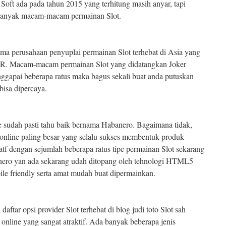
Soft ada pada tahun 2015 yang terhitung masih anyar, tapi
 banyak macam-macam permainan Slot.
ama perusahaan penyuplai permainan Slot terhebat di Asia yang
R. Macam-macam permainan Slot yang didatangkan Joker
ggapai beberapa ratus maka bagus sekali buat anda putuskan
bisa dipercaya.
e sudah pasti tahu baik bernama Habanero. Bagaimana tidak,
online paling besar yang selalu sukses membentuk produk
atf dengan sejumlah beberapa ratus tipe permainan Slot sekarang
nero yan ada sekarang udah ditopang oleh tehnologi HTML5
e friendly serta amat mudah buat dipermainkan.
daftar opsi provider Slot terhebat di blog judi toto Slot sah
nline yang sangat atraktif. Ada banyak beberapa jenis