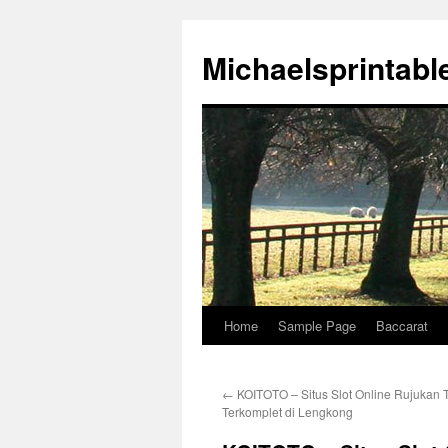
Michaelsprintab
Home
Sample Page
Baccarat
Skip
to
←
KOITOTO – Situs Slot Online Rujukan 
content
Terkomplet di Lengkong