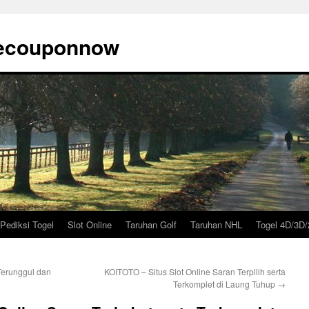
lecouponnow
Pediksi Togel
Slot Online
Taruhan Golf
Taruhan NHL
Togel 4D/3D
Terunggul dan
KOITOTO – Situs Slot Online Saran Terpilih serta
Terkomplet di Laung Tuhup
→