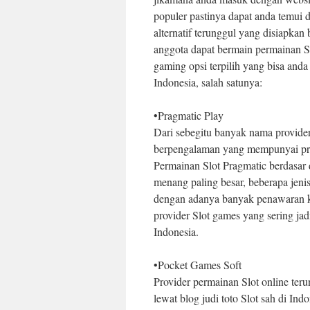
populer pastinya dapat anda temui d
alternatif terunggul yang disiapkan
anggota dapat bermain permainan Slo
gaming opsi terpilih yang bisa anda
Indonesia, salah satunya:
•Pragmatic Play
Dari sebegitu banyak nama provider
berpengalaman yang mempunyai pr
Permainan Slot Pragmatic berdasa
menang paling besar, beberapa jeni
dengan adanya banyak penawaran ke
provider Slot games yang sering jadi 
Indonesia.
•Pocket Games Soft
Provider permainan Slot online ter
lewat blog judi toto Slot sah di In