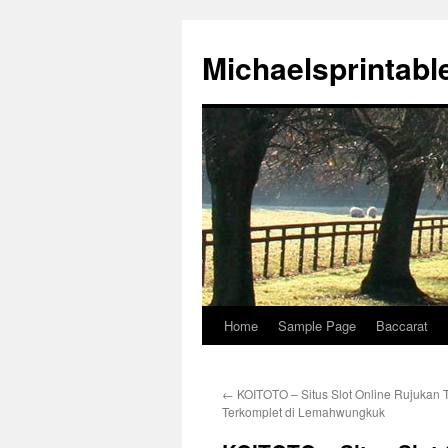
Michaelsprintab
Home
Sample Page
Baccarat
Skip
to
←
KOITOTO – Situs Slot Online Rujukan T
content
Terkomplet di Lemahwungkuk