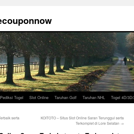
lecouponnow
Pediksi Togel
Slot Online
Taruhan Golf
Taruhan NHL
Togel 4D/3D
erbaik serta
KOITOTO – Situs Slot Online Saran Terunggul serta
Terkomplet di Lore Selatan
→