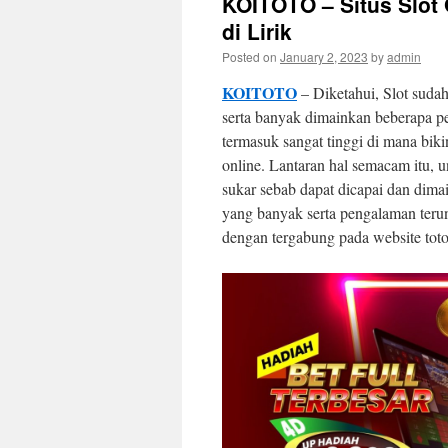
KOITOTO – Situs Slot 
di Lirik
Posted on
January 2, 2023
by
admin
KOITOTO
– Diketahui, Slot suda
serta banyak dimainkan beberapa pe
termasuk sangat tinggi di mana biki
online. Lantaran hal semacam itu, u
sukar sebab dapat dicapai dan dim
yang banyak serta pengalaman terun
dengan tergabung pada website toto S