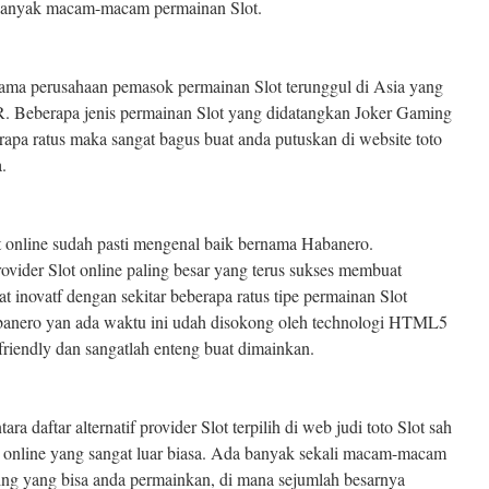
 banyak macam-macam permainan Slot.
nama perusahaan pemasok permainan Slot terunggul di Asia yang
 Beberapa jenis permainan Slot yang didatangkan Joker Gaming
rapa ratus maka sangat bagus buat anda putuskan di website toto
.
t online sudah pasti mengenal baik bernama Habanero.
ovider Slot online paling besar yang terus sukses membuat
at inovatf dengan sekitar beberapa ratus tipe permainan Slot
banero yan ada waktu ini udah disokong oleh technologi HTML5
friendly dan sangatlah enteng buat dimainkan.
a daftar alternatif provider Slot terpilih di web judi toto Slot sah
online yang sangat luar biasa. Ada banyak sekali macam-macam
ng yang bisa anda permainkan, di mana sejumlah besarnya