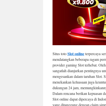
Slot online
Situs toto
terpercaya ser
mendatangkan beberapa ragam perm
provider gaming Slot terhebat. Oleh
sangatlah dianjurkan pentingnya u
mengesankan dalam taruhan Slot. Si
menekankan keluasaan juga keuntun
dukungan 24 jam, memungkinkannya
Dalam rencana berikan kepuasan dan 
Slot online dapat dipercaya di Indo
yang ditanggung dengan claim simpe