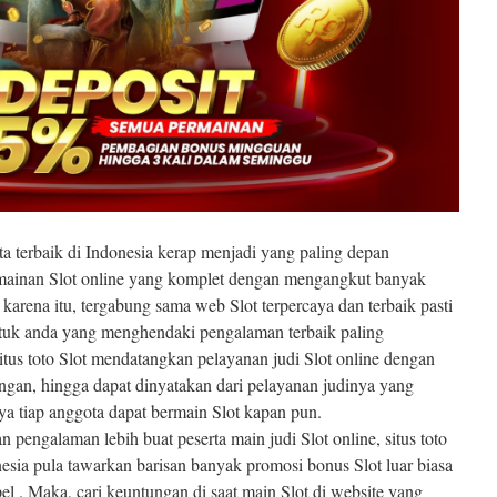
ta terbaik di Indonesia kerap menjadi yang paling depan
ainan Slot online yang komplet dengan mengangkut banyak
 karena itu, tergabung sama web Slot terpercaya dan terbaik pasti
ntuk anda yang menghendaki pengalaman terbaik paling
tus toto Slot mendatangkan pelayanan judi Slot online dengan
gan, hingga dapat dinyatakan dari pelayanan judinya yang
 tiap anggota dapat bermain Slot kapan pun.
pengalaman lebih buat peserta main judi Slot online, situs toto
nesia pula tawarkan barisan banyak promosi bonus Slot luar biasa
l . Maka, cari keuntungan di saat main Slot di website yang