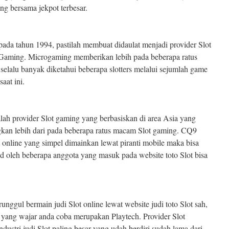
g bersama jekpot terbesar.
ada tahun 1994, pastilah membuat didaulat menjadi provider Slot
i iGaming. Microgaming memberikan lebih pada beberapa ratus
elalu banyak diketahui beberapa slotters melalui sejumlah game
aat ini.
ah provider Slot gaming yang berbasiskan di area Asia yang
kan lebih dari pada beberapa ratus macam Slot gaming. CQ9
online yang simpel dimainkan lewat piranti mobile maka bisa
ud oleh beberapa anggota yang masuk pada website toto Slot bisa
unggul bermain judi Slot online lewat website judi toto Slot sah,
ng yang wajar anda coba merupakan Playtech. Provider Slot
industri judi Slot paling besar yang udah berdiri sudah lama dari