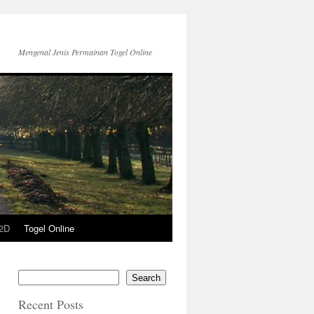
Mengenal Jenis Permainan Togel Online
/2D
Togel Online
Search
Recent Posts