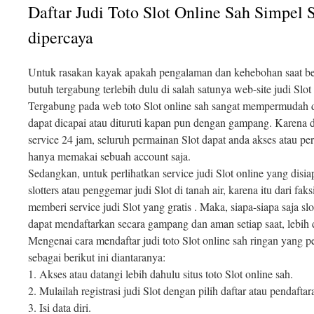
Daftar Judi Toto Slot Online Sah Simpel 
dipercaya
Untuk rasakan kayak apakah pengalaman dan kehebohan saat berm
butuh tergabung terlebih dulu di salah satunya web-site judi Slot a
Tergabung pada web toto Slot online sah sangat mempermudah de
dapat dicapai atau dituruti kapan pun dengan gampang. Karena de
service 24 jam, seluruh permainan Slot dapat anda akses atau 
hanya memakai sebuah account saja.
Sedangkan, untuk perlihatkan service judi Slot online yang dis
slotters atau penggemar judi Slot di tanah air, karena itu dari faksi
memberi service judi Slot yang gratis . Maka, siapa-siapa saja 
dapat mendaftarkan secara gampang dan aman setiap saat, lebih 
Mengenai cara mendaftar judi toto Slot online sah ringan yang p
sebagai berikut ini diantaranya:
1. Akses atau datangi lebih dahulu situs toto Slot online sah.
2. Mulailah registrasi judi Slot dengan pilih daftar atau pendaftar
3. Isi data diri.