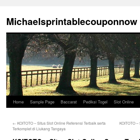
Michaelsprintablecouponnow
Home
Sample Page
Baccarat
Pediksi Togel
Slot Online
Skip
to
←
KOITOTO – Situs Slot Online Referensi Terbaik serta
KOITOTO – S
content
Terkomplet di Liukang Tangaya