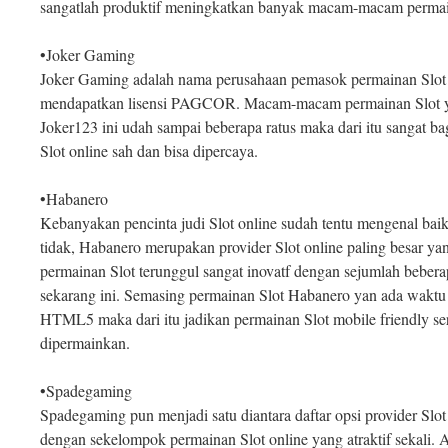
sangatlah produktif meningkatkan banyak macam-macam permai
•Joker Gaming
Joker Gaming adalah nama perusahaan pemasok permainan Slot 
mendapatkan lisensi PAGCOR. Macam-macam permainan Slot y
Joker123 ini udah sampai beberapa ratus maka dari itu sangat ba
Slot online sah dan bisa dipercaya.
•Habanero
Kebanyakan pencinta judi Slot online sudah tentu mengenal ba
tidak, Habanero merupakan provider Slot online paling besar y
permainan Slot terunggul sangat inovatf dengan sejumlah beber
sekarang ini. Semasing permainan Slot Habanero yan ada waktu 
HTML5 maka dari itu jadikan permainan Slot mobile friendly se
dipermainkan.
•Spadegaming
Spadegaming pun menjadi satu diantara daftar opsi provider Slot 
dengan sekelompok permainan Slot online yang atraktif sekali