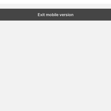
Exit mobile version