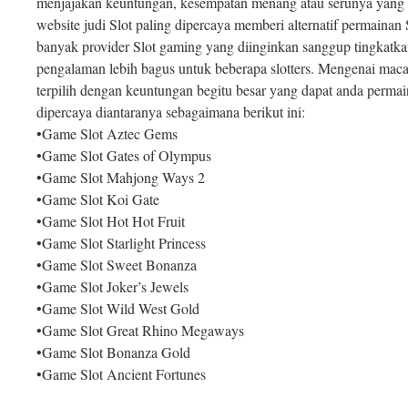
menjajakan keuntungan, kesempatan menang atau serunya yang t
website judi Slot paling dipercaya memberi alternatif permaina
banyak provider Slot gaming yang diinginkan sanggup tingkatk
pengalaman lebih bagus untuk beberapa slotters. Mengenai mac
terpilih dengan keuntungan begitu besar yang dapat anda permai
dipercaya diantaranya sebagaimana berikut ini:
•Game Slot Aztec Gems
•Game Slot Gates of Olympus
•Game Slot Mahjong Ways 2
•Game Slot Koi Gate
•Game Slot Hot Hot Fruit
•Game Slot Starlight Princess
•Game Slot Sweet Bonanza
•Game Slot Joker’s Jewels
•Game Slot Wild West Gold
•Game Slot Great Rhino Megaways
•Game Slot Bonanza Gold
•Game Slot Ancient Fortunes