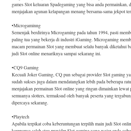
games Slot keluaran Spadegaming yang bisa anda permainkan, d
menjajakan agunan kelapangan menang bersama-sama jekpot ter
•Microgaminng
Semenjak berdirinya Microgaming pada tahun 1994, pasti membua
paling tua yang bekerja di industri iGaming. Microgaming membe
macam permainan Slot yang membuat selalu banyak diketahui ba
judi Slot online menariknya sampai sekarang ini.
•CQ9 Gaming
Kecuali Joker Gaming, CQ pun sebagai provider Slot gaming ya
sudah sukses juga dalam mendatangkan lebih pada beberapa rat
menjajakan permainan Slot online yang ringan dimainkan lewat pi
semuanya slotters, termaksud oleh banyak peserta yang tergabun
dipercaya sekarang.
•Playtech
Apabila terpikat coba keberuntungan terpilih main judi Slot onlin
karenanya salah stau provider Slot gaming yang wajar anda coba 