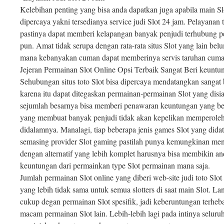
Kelebihan penting yang bisa anda dapatkan juga apabila main Slot
dipercaya yakni tersedianya service judi Slot 24 jam. Pelayanan
pastinya dapat memberi kelapangan banyak penjudi terhubung p
pun. Amat tidak serupa dengan rata-rata situs Slot yang lain be
mana kebanyakan cuman dapat memberinya servis taruhan cuma u
Jejeran Permainan Slot Online Opsi Terbaik Sangat Beri keuntun
Sehubungan situs toto Slot bisa dipercaya mendatangkan sangat b
karena itu dapat ditegaskan permainan-permainan Slot yang disi
sejumlah besarnya bisa memberi penawaran keuntungan yang be
yang membuat banyak penjudi tidak akan kepelikan memperoleh
didalamnya. Manalagi, tiap beberapa jenis games Slot yang did
semasing provider Slot gaming pastilah punya kemungkinan men
dengan alternatif yang lebih komplet harusnya bisa membikin an
keuntungan dari permainkan type Slot permainan mana saja.
Jumlah permainan Slot online yang diberi web-site judi toto Sl
yang lebih tidak sama untuk semua slotters di saat main Slot. Lan
cukup degan permainan Slot spesifik, jadi keberuntungan terheb
macam permainan Slot lain. Lebih-lebih lagi pada intinya seluru