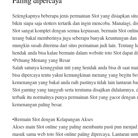
Paling dipercaya
Selengkapnya beberapa jenis permainan Slot yang disiapkan situs
bikin siapa saja slotters tertarik dan ingin mencoba. Manalagi, 
Slot sangat komplet dengan semua kepuasan, bermain Slot online 
terang bakal memberinya juga seberapa banyak keuntungan dan 
mungkin susah diterima dari situs permainan judi lain. Tentang
hendak anda bisa kalau bermain dalam website toto Slot dapat di
•Peluang Menang yang Besar
Salah satunya keunggulan inti yang hendak anda bisa di saat main
bisa dipercaya tentu yakni kemungkinan menang yang begitu be
kemenangan yang bakal anda raih pastinya tidak lain lantaran 
Slot gaming yang tangguh serta terutama disajikan didalamnya, 
terbaik itu normalnya punya permainan Slot yang gacor denga
kemenangan paling besar.
•Bermain Slot dengan Kelapangan Akses
Akses main Slot online yang paling membantu pasti pun menjad 
masuk sama web toto Slot online paling dipercaya. Lantaran untu