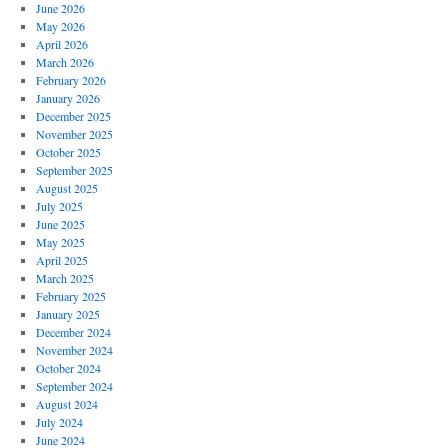
June 2026
May 2026
April 2026
March 2026
February 2026
January 2026
December 2025
November 2025
October 2025
September 2025
August 2025
July 2025
June 2025
May 2025
April 2025
March 2025
February 2025
January 2025
December 2024
November 2024
October 2024
September 2024
August 2024
July 2024
June 2024