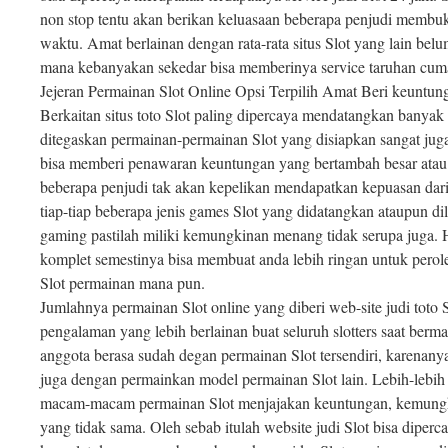
non stop tentu akan berikan keluasaan beberapa penjudi membuk
waktu. Amat berlainan dengan rata-rata situs Slot yang lain be
mana kebanyakan sekedar bisa memberinya service taruhan cuma
Jejeran Permainan Slot Online Opsi Terpilih Amat Beri keuntung
Berkaitan situs toto Slot paling dipercaya mendatangkan banyak p
ditegaskan permainan-permainan Slot yang disiapkan sangat jug
bisa memberi penawaran keuntungan yang bertambah besar ata
beberapa penjudi tak akan kepelikan mendapatkan kepuasan dari
tiap-tiap beberapa jenis games Slot yang didatangkan ataupun di
gaming pastilah miliki kemungkinan menang tidak serupa juga. H
komplet semestinya bisa membuat anda lebih ringan untuk perol
Slot permainan mana pun.
Jumlahnya permainan Slot online yang diberi web-site judi toto 
pengalaman yang lebih berlainan buat seluruh slotters saat berma
anggota berasa sudah degan permainan Slot tersendiri, karenanya
juga dengan permainkan model permainan Slot lain. Lebih-lebih 
macam-macam permainan Slot menjajakan keuntungan, kemun
yang tidak sama. Oleh sebab itulah website judi Slot bisa diperca