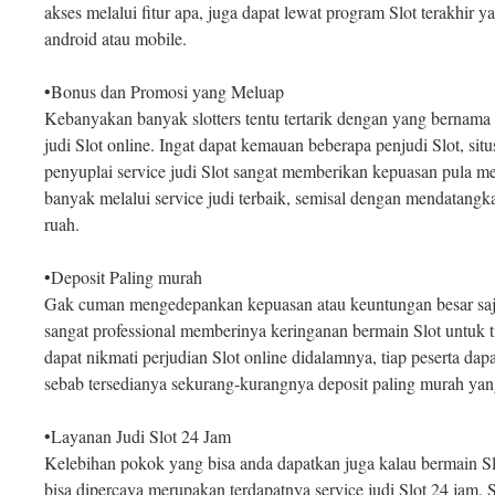
akses melalui fitur apa, juga dapat lewat program Slot terakhi
android atau mobile.
•Bonus dan Promosi yang Meluap
Kebanyakan banyak slotters tentu tertarik dengan yang bernama
judi Slot online. Ingat dapat kemauan beberapa penjudi Slot, situ
penyuplai service judi Slot sangat memberikan kepuasan pula 
banyak melalui service judi terbaik, semisal dengan mendatang
ruah.
•Deposit Paling murah
Gak cuman mengedepankan kepuasan atau keuntungan besar saja, 
sangat professional memberinya keringanan bermain Slot untuk t
dapat nikmati perjudian Slot online didalamnya, tiap peserta dap
sebab tersedianya sekurang-kurangnya deposit paling murah yang
•Layanan Judi Slot 24 Jam
Kelebihan pokok yang bisa anda dapatkan juga kalau bermain Slot
bisa dipercaya merupakan terdapatnya service judi Slot 24 jam. 