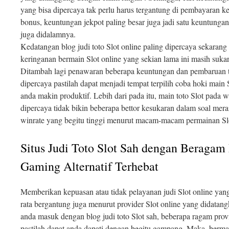
yang bisa dipercaya tak perlu harus tergantung di pembayaran 
bonus, keuntungan jekpot paling besar juga jadi satu keuntunga
juga didalamnya.
Kedatangan blog judi toto Slot online paling dipercaya sekaran
keringanan bermain Slot online yang sekian lama ini masih sukar 
Ditambah lagi penawaran beberapa keuntungan dan pembaruan ter
dipercaya pastilah dapat menjadi tempat terpilih coba hoki main 
anda makin produktif. Lebih dari pada itu, main toto Slot pada we
dipercaya tidak bikin beberapa bettor kesukaran dalam soal mer
winrate yang begitu tinggi menurut macam-macam permainan Slo
Situs Judi Toto Slot Sah dengan Beragam
Gaming Alternatif Terhebat
Memberikan kepuasan atau tidak pelayanan judi Slot online yang di
rata bergantung juga menurut provider Slot online yang didata
anda masuk dengan blog judi toto Slot sah, beberapa ragam provid
pastilah dapat anda dapati dengan begitu gampang. Maka, bermaca