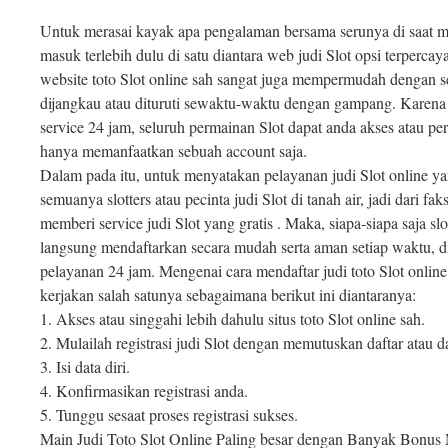
Untuk merasai kayak apa pengalaman bersama serunya di saat mai
masuk terlebih dulu di satu diantara web judi Slot opsi terpercay
website toto Slot online sah sangat juga mempermudah dengan ser
dijangkau atau dituruti sewaktu-waktu dengan gampang. Karena d
service 24 jam, seluruh permainan Slot dapat anda akses atau 
hanya memanfaatkan sebuah account saja.
Dalam pada itu, untuk menyatakan pelayanan judi Slot online ya
semuanya slotters atau pecinta judi Slot di tanah air, jadi dari faks
memberi service judi Slot yang gratis . Maka, siapa-siapa saja s
langsung mendaftarkan secara mudah serta aman setiap waktu, 
pelayanan 24 jam. Mengenai cara mendaftar judi toto Slot onlin
kerjakan salah satunya sebagaimana berikut ini diantaranya:
1. Akses atau singgahi lebih dahulu situs toto Slot online sah.
2. Mulailah registrasi judi Slot dengan memutuskan daftar atau da
3. Isi data diri.
4. Konfirmasikan registrasi anda.
5. Tunggu sesaat proses registrasi sukses.
Main Judi Toto Slot Online Paling besar dengan Banyak Bonus