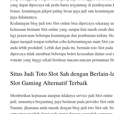
yang dapat dipercaya tak perlu harus tergantung di pembayaran
bonus, keuntungan jekpot paling besar juga jadi satu keuntunga
juga didalamnya.
Kedatangan blog judi toto Slot online bisa dipercaya sekarang 
keluasaan bermain Slot online yang sampai kini masih susah dir
lagi penawaran beberapa keuntungan dan pembaruan terkini, blog 
dapat menjadi tempat terhebat coba keberuntungan main Slot ya
anda lebih produktif. Lebih dari pada itu, bermain toto Slot pada
dipercaya tidak membuat beberapa bettor kesusahan dalam soal
winrate yang tinggi sekali berdasar macam-macam permainan Slo
Situs Judi Toto Slot Sah dengan Berlain-
Slot Gaming Alternatif Terbaik
Memberikan kepuasan ataupun tidaknya service judi Slot online y
judi, umumnya bergantung juga berdasar pada provider Slot onl
Namun, jikamana anda masuk dengan blog judi toto Slot sah, bera
serta tenar pastilah dapat anda temui dengan sangatlah gampang.