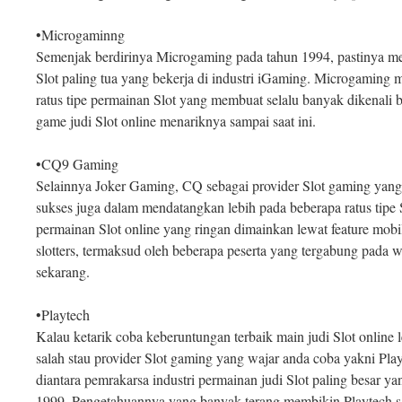
•Microgaminng
Semenjak berdirinya Microgaming pada tahun 1994, pastinya me
Slot paling tua yang bekerja di industri iGaming. Microgamin
ratus tipe permainan Slot yang membuat selalu banyak dikenali b
game judi Slot online menariknya sampai saat ini.
•CQ9 Gaming
Selainnya Joker Gaming, CQ sebagai provider Slot gaming yang 
sukses juga dalam mendatangkan lebih pada beberapa ratus tip
permainan Slot online yang ringan dimainkan lewat feature mobi
slotters, termaksud oleh beberapa peserta yang tergabung pada w
sekarang.
•Playtech
Kalau ketarik coba keberuntungan terbaik main judi Slot online le
salah stau provider Slot gaming yang wajar anda coba yakni Playt
diantara pemrakarsa industri permainan judi Slot paling besar ya
1999. Pengetahuannya yang banyak terang membikin Playtech