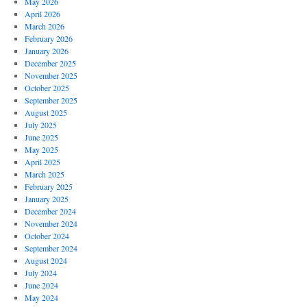
May 2026
April 2026
March 2026
February 2026
January 2026
December 2025
November 2025
October 2025
September 2025
August 2025
July 2025
June 2025
May 2025
April 2025
March 2025
February 2025
January 2025
December 2024
November 2024
October 2024
September 2024
August 2024
July 2024
June 2024
May 2024