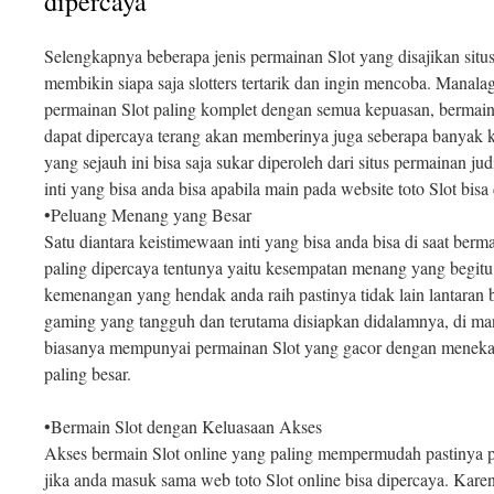
dipercaya
Selengkapnya beberapa jenis permainan Slot yang disajikan situs
membikin siapa saja slotters tertarik dan ingin mencoba. Manala
permainan Slot paling komplet dengan semua kepuasan, bermain 
dapat dipercaya terang akan memberinya juga seberapa banyak 
yang sejauh ini bisa saja sukar diperoleh dari situs permainan ju
inti yang bisa anda bisa apabila main pada website toto Slot bisa
•Peluang Menang yang Besar
Satu diantara keistimewaan inti yang bisa anda bisa di saat berma
paling dipercaya tentunya yaitu kesempatan menang yang begit
kemenangan yang hendak anda raih pastinya tidak lain lantaran
gaming yang tangguh dan terutama disiapkan didalamnya, di mana
biasanya mempunyai permainan Slot yang gacor dengan mene
paling besar.
•Bermain Slot dengan Keluasaan Akses
Akses bermain Slot online yang paling mempermudah pastinya p
jika anda masuk sama web toto Slot online bisa dipercaya. Karen