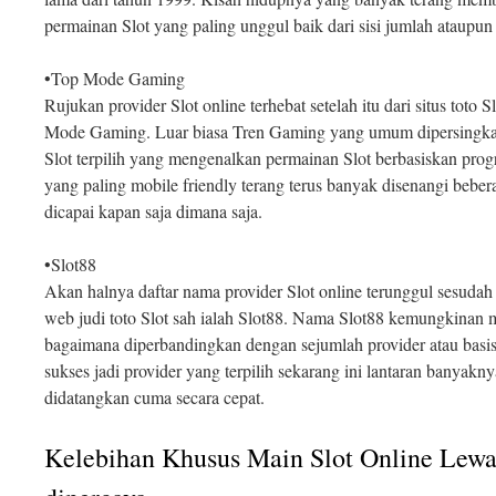
permainan Slot yang paling unggul baik dari sisi jumlah ataupun 
•Top Mode Gaming
Rujukan provider Slot online terhebat setelah itu dari situs toto 
Mode Gaming. Luar biasa Tren Gaming yang umum dipersingkat
Slot terpilih yang mengenalkan permainan Slot berbasiskan pro
yang paling mobile friendly terang terus banyak disenangi beber
dicapai kapan saja dimana saja.
•Slot88
Akan halnya daftar nama provider Slot online terunggul sesudah 
web judi toto Slot sah ialah Slot88. Nama Slot88 kemungkinan m
bagaimana diperbandingkan dengan sejumlah provider atau basis j
sukses jadi provider yang terpilih sekarang ini lantaran banyak
didatangkan cuma secara cepat.
Kelebihan Khusus Main Slot Online Lewat