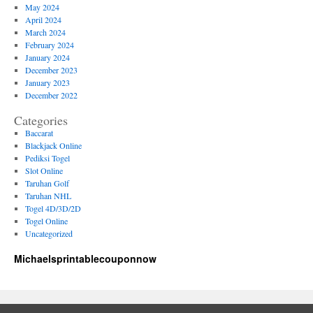
May 2024
April 2024
March 2024
February 2024
January 2024
December 2023
January 2023
December 2022
Categories
Baccarat
Blackjack Online
Pediksi Togel
Slot Online
Taruhan Golf
Taruhan NHL
Togel 4D/3D/2D
Togel Online
Uncategorized
Michaelsprintablecouponnow