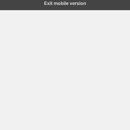
Exit mobile version