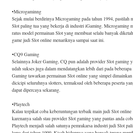
•Microgaminng
Sejak mulai berdirinya Microgaming pada tahun 1994, pastilah 
Slot paling tua yang bekerja di industri iGaming. Microgaming 
ratus model permainan Slot yang membuat selalu banyak diketahu
game judi Slot online menariknya sampai saat ini.
•CQ9 Gaming
Selainnya Joker Gaming, CQ pun adalah provider Slot gaming ya
udah sukses juga dalam mendatangkan lebih dari pada beberapa 
Gaming tawarkan permainan Slot online yang simpel dimainkan 
dicicipi seluruhnya slotters, termaksud oleh beberapa peserta ya
dapat dipercaya sekarang.
•Playtech
Kalau terpikat coba keberuntungan terbaik main judi Slot online l
karenanya salah stau provider Slot gaming yang pantas anda coba
Playtech menjadi salah satunya pemrakarsa industri judi Slot pal
lama dari tahun 1999. Kisah hidupnya yang banyak terang mem