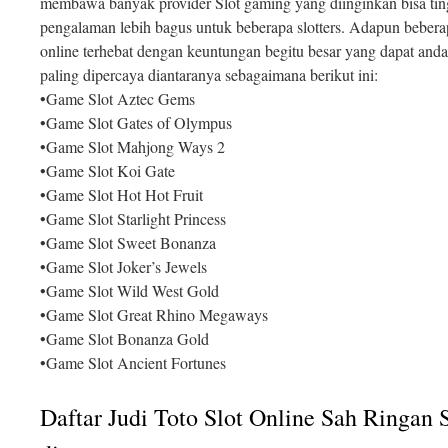
membawa banyak provider Slot gaming yang diinginkan bisa ti
pengalaman lebih bagus untuk beberapa slotters. Adapun beberap
online terhebat dengan keuntungan begitu besar yang dapat and
paling dipercaya diantaranya sebagaimana berikut ini:
•Game Slot Aztec Gems
•Game Slot Gates of Olympus
•Game Slot Mahjong Ways 2
•Game Slot Koi Gate
•Game Slot Hot Hot Fruit
•Game Slot Starlight Princess
•Game Slot Sweet Bonanza
•Game Slot Joker’s Jewels
•Game Slot Wild West Gold
•Game Slot Great Rhino Megaways
•Game Slot Bonanza Gold
•Game Slot Ancient Fortunes
Daftar Judi Toto Slot Online Sah Ringan 