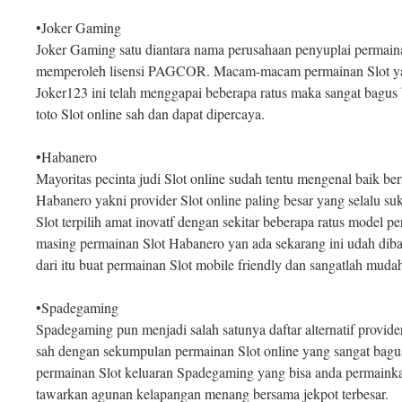
•Joker Gaming
Joker Gaming satu diantara nama perusahaan penyuplai permaina
memperoleh lisensi PAGCOR. Macam-macam permainan Slot ya
Joker123 ini telah menggapai beberapa ratus maka sangat bagus
toto Slot online sah dan dapat dipercaya.
•Habanero
Mayoritas pecinta judi Slot online sudah tentu mengenal baik b
Habanero yakni provider Slot online paling besar yang selalu 
Slot terpilih amat inovatf dengan sekitar beberapa ratus model 
masing permainan Slot Habanero yan ada sekarang ini udah di
dari itu buat permainan Slot mobile friendly dan sangatlah muda
•Spadegaming
Spadegaming pun menjadi salah satunya daftar alternatif provider 
sah dengan sekumpulan permainan Slot online yang sangat bagu
permainan Slot keluaran Spadegaming yang bisa anda permainka
tawarkan agunan kelapangan menang bersama jekpot terbesar.