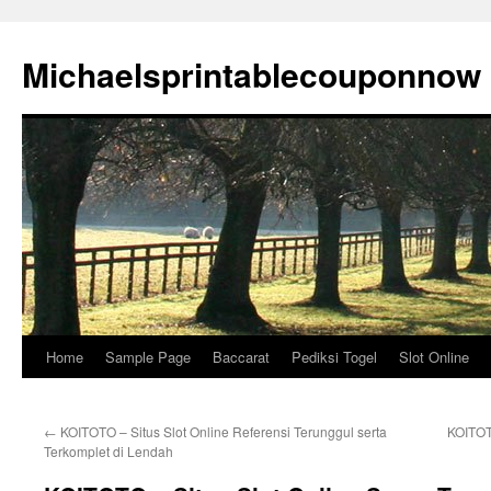
Michaelsprintablecouponnow
Home
Sample Page
Baccarat
Pediksi Togel
Slot Online
Skip
to
←
KOITOTO – Situs Slot Online Referensi Terunggul serta
KOITOT
content
Terkomplet di Lendah