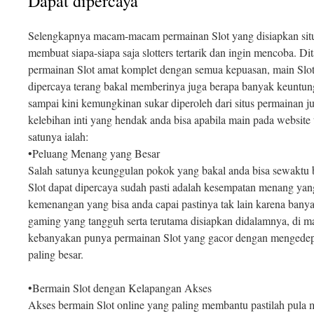
Dapat dipercaya
Selengkapnya macam-macam permainan Slot yang disiapkan situs 
membuat siapa-siapa saja slotters tertarik dan ingin mencoba. Di
permainan Slot amat komplet dengan semua kepuasan, main Slot o
dipercaya terang bakal memberinya juga berapa banyak keuntun
sampai kini kemungkinan sukar diperoleh dari situs permainan ju
kelebihan inti yang hendak anda bisa apabila main pada website t
satunya ialah:
•Peluang Menang yang Besar
Salah satunya keunggulan pokok yang bakal anda bisa sewaktu b
Slot dapat dipercaya sudah pasti adalah kesempatan menang yan
kemenangan yang bisa anda capai pastinya tak lain karena bany
gaming yang tangguh serta terutama disiapkan didalamnya, di man
kebanyakan punya permainan Slot yang gacor dengan menged
paling besar.
•Bermain Slot dengan Kelapangan Akses
Akses bermain Slot online yang paling membantu pastilah pula 