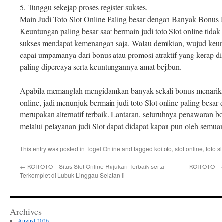
5. Tunggu sekejap proses register sukses.
Main Judi Toto Slot Online Paling besar dengan Banyak Bonus
Keuntungan paling besar saat bermain judi toto Slot online tida
sukses mendapat kemenangan saja. Walau demikian, wujud keunt
capai umpamanya dari bonus atau promosi atraktif yang kerap di
paling dipercaya serta keuntungannya amat bejibun.
Apabila memanglah mengidamkan banyak sekali bonus menarik da
online, jadi menunjuk bermain judi toto Slot online paling besar
merupakan alternatif terbaik. Lantaran, seluruhnya penawaran b
melalui pelayanan judi Slot dapat didapat kapan pun oleh semua
This entry was posted in
Togel Online
and tagged
koitoto
,
slot online
,
toto sl
←
KOITOTO – Situs Slot Online Rujukan Terbaik serta
KOITOTO – S
Terkomplet di Lubuk Linggau Selatan Ii
Archives
August 2026