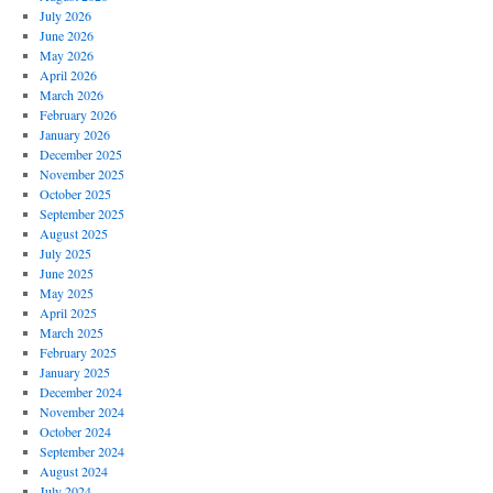
July 2026
June 2026
May 2026
April 2026
March 2026
February 2026
January 2026
December 2025
November 2025
October 2025
September 2025
August 2025
July 2025
June 2025
May 2025
April 2025
March 2025
February 2025
January 2025
December 2024
November 2024
October 2024
September 2024
August 2024
July 2024