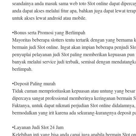
seandainya anda masuk sama web toto Slot online dapat dipercaya
anda dapat akses melalui fitur apa, bahkan juga dapat lewat ter
untuk akses lewat android atau mobile.
•Bonus serta Promosi yang Berlimpah
Mayoritas beberapa slotters tentu tertarik dengan yang bernama
bermain judi Slot online. Ingat akan impian beberapa penjudi Slot
penyuplai pelayanan judi Slot paling memberikan kepuasan pun 
banyak melalui service judi terbaik, semisal dengan mendatang
berlimpah.
•Deposit Paling murah
Tidak cuman memprioritaskan kepuasan atau untung yang besar saj
dipercaya sangat professional memberinya keringanan bermain S
Faktanya, untuk dapat nikmati perjudian Slot online didalamnya, 
bermodalkan yang irit karena ada sekurang-kurangnya deposit p
•Layanan Judi Slot 24 Jam
Kelebihan inti yang bisa anda capai juga apabila bermain Slot onl