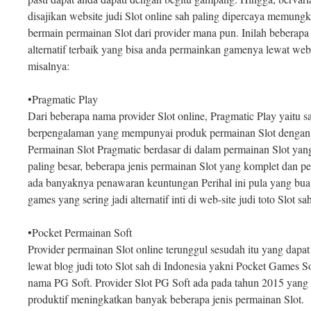
disajikan website judi Slot online sah paling dipercaya memungk
bermain permainan Slot dari provider mana pun. Inilah beberap
alternatif terbaik yang bisa anda permainkan gamenya lewat websi
misalnya:
•Pragmatic Play
Dari beberapa nama provider Slot online, Pragmatic Play yaitu sa
berpengalaman yang mempunyai produk permainan Slot dengan
Permainan Slot Pragmatic berdasar di dalam permainan Slot y
paling besar, beberapa jenis permainan Slot yang komplet dan p
ada banyaknya penawaran keuntungan Perihal ini pula yang buat
games yang sering jadi alternatif inti di web-site judi toto Slot sa
•Pocket Permainan Soft
Provider permainan Slot online terunggul sesudah itu yang dapa
lewat blog judi toto Slot sah di Indonesia yakni Pocket Games S
nama PG Soft. Provider Slot PG Soft ada pada tahun 2015 yang 
produktif meningkatkan banyak beberapa jenis permainan Slot.