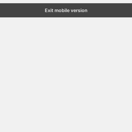
Exit mobile version