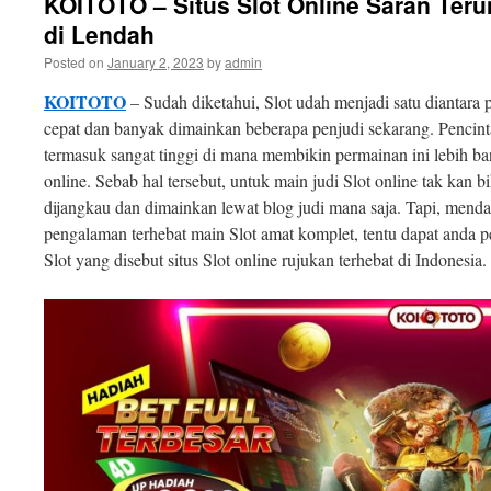
KOITOTO – Situs Slot Online Saran Teru
di Lendah
Posted on
January 2, 2023
by
admin
KOITOTO
– Sudah diketahui, Slot udah menjadi satu diantara
cepat dan banyak dimainkan beberapa penjudi sekarang. Pencinta 
termasuk sangat tinggi di mana membikin permainan ini lebih ba
online. Sebab hal tersebut, untuk main judi Slot online tak kan b
dijangkau dan dimainkan lewat blog judi mana saja. Tapi, mend
pengalaman terhebat main Slot amat komplet, tentu dapat anda p
Slot yang disebut situs Slot online rujukan terhebat di Indonesia.