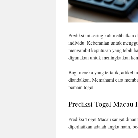
Prediksi ini sering kali melibatkan 
individu. Keberanian untuk mengg
mengambil keputusan yang lebih bai
digunakan untuk meningkatkan kem
Bagi mereka yang tertarik, artikel
diandalkan. Memahami cara membac
pemain togel.
Prediksi Togel Macau H
Prediksi Togel Macau sangat dinan
diperhatikan adalah angka main, boco