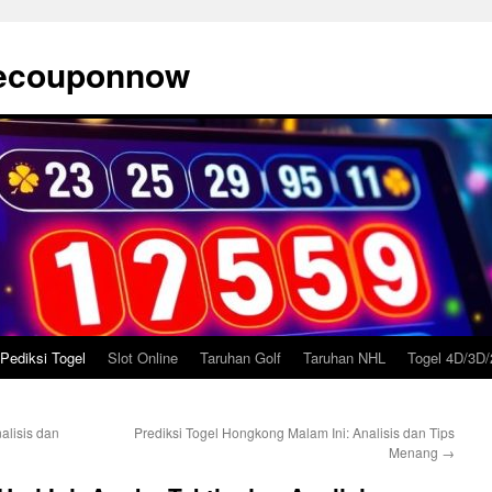
lecouponnow
Pediksi Togel
Slot Online
Taruhan Golf
Taruhan NHL
Togel 4D/3D
alisis dan
Prediksi Togel Hongkong Malam Ini: Analisis dan Tips
Menang
→