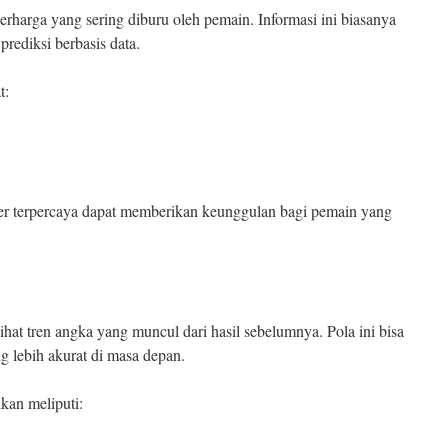
erharga yang sering diburu oleh pemain. Informasi ini biasanya
prediksi berbasis data.
t:
er terpercaya dapat memberikan keunggulan bagi pemain yang
at tren angka yang muncul dari hasil sebelumnya. Pola ini bisa
 lebih akurat di masa depan.
kan meliputi: