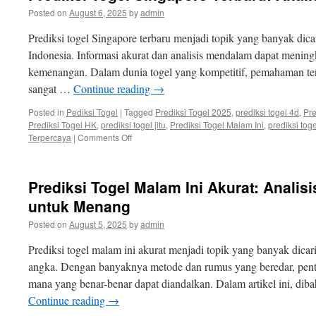
Posted on
August 6, 2025
by
admin
Prediksi togel Singapore terbaru menjadi topik yang banyak dicar
Indonesia. Informasi akurat dan analisis mendalam dapat menin
kemenangan. Dalam dunia togel yang kompetitif, pemahaman te
sangat …
Continue reading
→
Posted in
Pediksi Togel
|
Tagged
Prediksi Togel 2025
,
prediksi togel 4d
,
Pre
Prediksi Togel HK
,
prediksi togel jitu
,
Prediksi Togel Malam Ini
,
prediksi tog
on
Terpercaya
|
Comments Off
Prediksi
Togel
Singapore
Prediksi Togel Malam Ini Akurat: Analisi
Terbaru:
Analisis
untuk Menang
dan
Posted on
August 5, 2025
by
admin
Tren
Terkini
Prediksi togel malam ini akurat menjadi topik yang banyak dica
angka. Dengan banyaknya metode dan rumus yang beredar, pent
mana yang benar-benar dapat diandalkan. Dalam artikel ini, dib
Continue reading
→