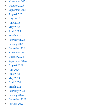
November 2025
October 2025
September 2025
August 2025
July 2025
June 2025
May 2025
April 2025
March 2025
February 2025
January 2025
December 2024
November 2024
October 2024
September 2024
August 2024
July 2024
June 2024
May 2024
April 2024
March 2024
February 2024
January 2024
December 2023
January 2023