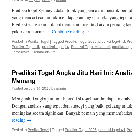
Taktis
dan
Prediksi togel Sydney adalah topik yang semakin menarik perha
Analisis
Terbaru
yang mencari cara untuk mendapatkan angka-angka yang tepat 
Prediksi yang akurat dapat membantu meningkatkan peluang kebe
pakar dan pemain …
Continue reading
→
Posted in
Pediksi Togel
|
Tagged
Prediksi Togel 2025
,
prediksi togel 4d
,
Pre
Prediksi Togel HK
,
prediksi togel jitu
,
Prediksi Togel Malam Ini
,
prediksi tog
on
Terpercaya
|
Comments Off
Prediksi
Togel
Sydney
Prediksi Togel Angka Jitu Hari Ini: Anali
Paling
Tepat:
Menang
Analisis
Posted on
July 30, 2025
by
admin
dan
Strategi
Mengetahui angka jitu untuk prediksi togel hari ini dapat memb
Menang
Dengan analisis yang tepat dan strategi yang baik, peluang un
meningkat secara signifikan. Banyak pemain yang memanfaatkan 
reading
→
Posted in
Pediksi Togel
|
Tagged
Prediksi Togel 2025
,
prediksi togel 4d
,
Pre