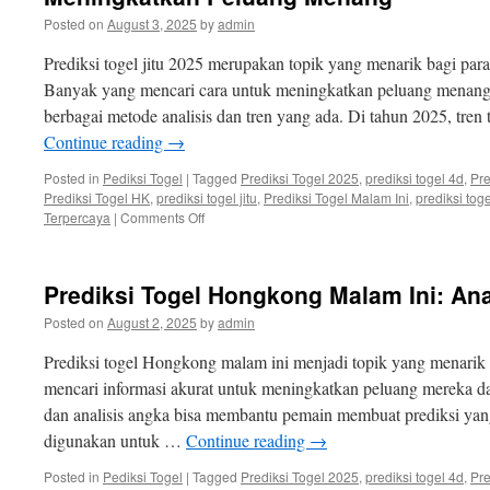
Ini:
Posted on
August 3, 2025
by
admin
Analisis
dan
Prediksi togel jitu 2025 merupakan topik yang menarik bagi pa
Angka
Menjanjikan
Banyak yang mencari cara untuk meningkatkan peluang menan
berbagai metode analisis dan tren yang ada. Di tahun 2025, tren 
Continue reading
→
Posted in
Pediksi Togel
|
Tagged
Prediksi Togel 2025
,
prediksi togel 4d
,
Pre
Prediksi Togel HK
,
prediksi togel jitu
,
Prediksi Togel Malam Ini
,
prediksi tog
on
Terpercaya
|
Comments Off
Prediksi
Togel
Jitu
Prediksi Togel Hongkong Malam Ini: An
2025:
Strategi
Posted on
August 2, 2025
by
admin
dan
Analisis
Prediksi togel Hongkong malam ini menjadi topik yang menarik
untuk
mencari informasi akurat untuk meningkatkan peluang mereka dal
Meningkatkan
dan analisis angka bisa membantu pemain membuat prediksi yang
Peluang
Menang
digunakan untuk …
Continue reading
→
Posted in
Pediksi Togel
|
Tagged
Prediksi Togel 2025
,
prediksi togel 4d
,
Pre