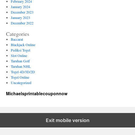
February 2024
January 2024
December 2023
January 2023
December 2022
Categories
Baccarat
Blackjack Online
Pediksi Togel
Slot Online
Taruhan Golf
Taruhan NHL
Togel 4D/3D/2D
Togel Online
Uncategorized
Michaelsprintablecouponnow
Exit mobile version