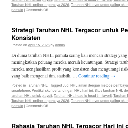
Taruhan NHL online terpercaya 2026
,
Taruhan NHL over under paling akur
on
pemula
|
Comments Off
Tips
Jitu
Menang
Strategi Taruhan NHL Tergacor untuk Pe
Taruhan
NHL
Konsisten
Tergacor
Posted on
April 15, 2026
by
admin
Tanpa
Modal
Di dunia taruhan NHL, pemula sering kali mencari strategi yang
Besar
untuk
meningkatkan peluang mereka meraih keuntungan. Strategi taru
Pemula
mereka menghasilkan profit yang konsisten dan mengurangi ri
yang baik mengenai tim, statistik, …
Continue reading
→
Posted in
Taruhan NHL
|
Tagged
Judi NHL aman dengan metode pembaya
smartphone
,
Prediksi skor pertandingan NHL hari ini
,
Situs taruhan NHL d
taruhan NHL untuk playoff
,
Taruhan NHL head to head tim favorit
,
Taruhan 
Taruhan NHL online terpercaya 2026
,
Taruhan NHL over under paling akur
on
pemula
|
Comments Off
Strategi
Taruhan
NHL
Rahasia Taruhan NHL Tergacor Hari Ini 
Tergacor