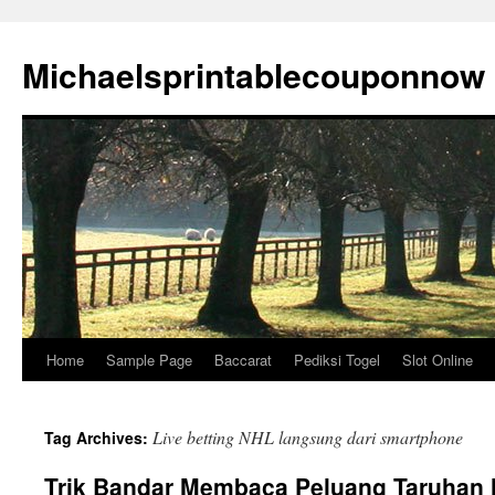
Michaelsprintablecouponnow
Home
Sample Page
Baccarat
Pediksi Togel
Slot Online
Skip
to
Live betting NHL langsung dari smartphone
Tag Archives:
content
Trik Bandar Membaca Peluang Taruhan 