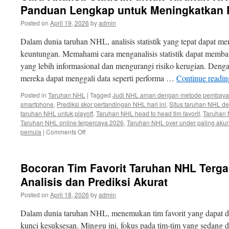
Taruhan
Panduan Lengkap untuk Meningkatkan
NHL
Posted on
April 19, 2026
by
admin
Tergacor
dan
Dalam dunia taruhan NHL, analisis statistik yang tepat dapat m
Aman
di
keuntungan. Memahami cara menganalisis statistik dapat memb
2026
yang lebih informasional dan mengurangi risiko kerugian. Denga
mereka dapat menggali data seperti performa …
Continue readi
Posted in
Taruhan NHL
|
Tagged
Judi NHL aman dengan metode pembaya
smartphone
,
Prediksi skor pertandingan NHL hari ini
,
Situs taruhan NHL d
taruhan NHL untuk playoff
,
Taruhan NHL head to head tim favorit
,
Taruhan 
Taruhan NHL online terpercaya 2026
,
Taruhan NHL over under paling akur
on
pemula
|
Comments Off
Cara
Analisa
Statistik
Bocoran Tim Favorit Taruhan NHL Terga
untuk
Taruhan
Analisis dan Prediksi Akurat
NHL
Posted on
April 18, 2026
by
admin
Tergacor
Anti
Dalam dunia taruhan NHL, menemukan tim favorit yang dapat di
Rugi:
Panduan
kunci kesuksesan. Minggu ini, fokus pada tim-tim yang sedang d