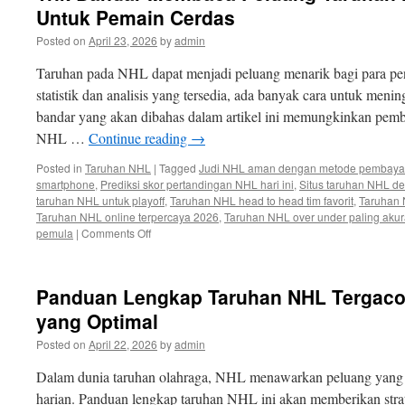
Untuk Pemain Cerdas
Posted on
April 23, 2026
by
admin
Taruhan pada NHL dapat menjadi peluang menarik bagi para pe
statistik dan analisis yang tersedia, ada banyak cara untuk men
bandar yang akan dibahas dalam artikel ini memungkinkan pem
NHL …
Continue reading
→
Posted in
Taruhan NHL
|
Tagged
Judi NHL aman dengan metode pembaya
smartphone
,
Prediksi skor pertandingan NHL hari ini
,
Situs taruhan NHL d
taruhan NHL untuk playoff
,
Taruhan NHL head to head tim favorit
,
Taruhan 
Taruhan NHL online terpercaya 2026
,
Taruhan NHL over under paling akur
on
pemula
|
Comments Off
Trik
Bandar
Membaca
Panduan Lengkap Taruhan NHL Tergacor 
Peluang
Taruhan
yang Optimal
NHL
Posted on
April 22, 2026
by
admin
Tergacor
Terbaru
Dalam dunia taruhan olahraga, NHL menawarkan peluang yang 
Untuk
Pemain
harian. Panduan lengkap taruhan NHL ini akan memberikan strat