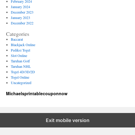
February 2024
January 2024
December 2023
January 2023
December 2022
Categories
Baccarat
Blackjack Online
Pediksi Togel
Slot Online
Taruhan Golf
Taruhan NHL
Togel 4D/3D/2D
Togel Online
Uncategorized
Michaelsprintablecouponnow
Exit mobile version