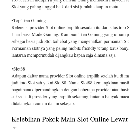
Slot yang paling unggul baik dari sisi jumlah ataupun mutu.
•Top Tren Gaming
Referensi provider Slot online terpilih sesudah itu dari situs tot
Luar biasa Mode Gaming. Kampiun Tren Gaming yang umum pu
sebagai basis judi Slot terhebat yang mengenalkan permainan Sl
Permainan slotnya yang paling mobile friendly terang terus bany
lantaran mempermudah dijangkau kapan saja dimana saja.
•Slot88
Adapun daftar nama provider Slot online terpilih setelah itu di 
judi toto Slot sah yakni Slot88. Nama Slot88 kemungkinan masih
bagaimana diperbandingkan dengan beberapa provider atau basis j
sukses jadi provider yang terpilih sekarang lantaran banyak ma
didatangkan cuman dalam sekejap.
Kelebihan Pokok Main Slot Online Lewat 