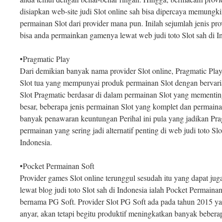
disiapkan web-site judi Slot online sah bisa dipercaya memungki
permainan Slot dari provider mana pun. Inilah sejumlah jenis pro
bisa anda permainkan gamenya lewat web judi toto Slot sah di In
•Pragmatic Play
Dari demikian banyak nama provider Slot online, Pragmatic Play
Slot tua yang mempunyai produk permainan Slot dengan bervari
Slot Pragmatic berdasar di dalam permainan Slot yang mement
besar, beberapa jenis permainan Slot yang komplet dan permaina
banyak penawaran keuntungan Perihal ini pula yang jadikan Prag
permainan yang sering jadi alternatif penting di web judi toto Slo
Indonesia.
•Pocket Permainan Soft
Provider games Slot online terunggul sesudah itu yang dapat ju
lewat blog judi toto Slot sah di Indonesia ialah Pocket Permain
bernama PG Soft. Provider Slot PG Soft ada pada tahun 2015 ya
anyar, akan tetapi begitu produktif meningkatkan banyak beberap