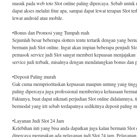
masuk pada web toto Slot online paling dipercaya. Sebab untuk 
dapat akses melalui fitur apa, sampai dapat lewat terapan Slot 
lewat android atau mobile.
•Bonus dan Promosi yang Tumpah ruah
Sejumlah besar beberapa slotters tentu tertarik dengan yang be
bermain judi Slot online. Ingat akan impian beberapa penjudi Slot
pemasok service judi Slot sangat memberi kepuasan menjajakan
service judi terbaik, misalnya dengan mendatangkan bonus dan
•Deposit Paling murah
Gak cuma memprioritaskan kepuasan maupun untung yang tinggi sa
paling dipercaya juga professional memberinya keluasaan bermai
Faktanya, buat dapat nikmati perjudian Slot online didalamnya, t
bermodal yang irit sebab terdapatnya sedikitnya deposit paling 
•Layanan Judi Slot 24 Jam
Kelebihan inti yang bisa anda dapatkan juga kalau bermain Slot on
dipercaya merupakan ada pelayanan judi Slot 24 jam. Pelayanan