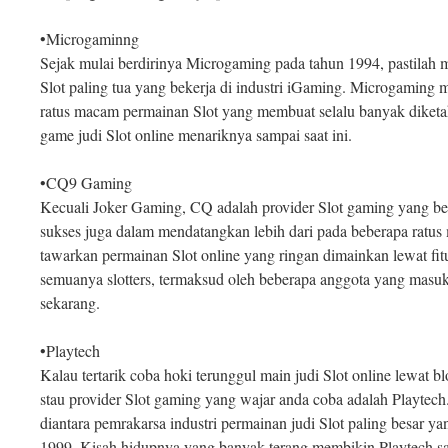
•Microgaminng
Sejak mulai berdirinya Microgaming pada tahun 1994, pastilah 
Slot paling tua yang bekerja di industri iGaming. Microgaming
ratus macam permainan Slot yang membuat selalu banyak diketah
game judi Slot online menariknya sampai saat ini.
•CQ9 Gaming
Kecuali Joker Gaming, CQ adalah provider Slot gaming yang ber
sukses juga dalam mendatangkan lebih dari pada beberapa rat
tawarkan permainan Slot online yang ringan dimainkan lewat fitu
semuanya slotters, termaksud oleh beberapa anggota yang masuk
sekarang.
•Playtech
Kalau tertarik coba hoki terunggul main judi Slot online lewat blo
stau provider Slot gaming yang wajar anda coba adalah Playtech.
diantara pemrakarsa industri permainan judi Slot paling besar ya
1999. Kisah hidupnya yang banyak terang membikin Playtech 