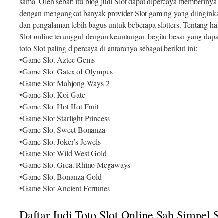
sama. Oleh sebab itu blog judi Slot dapat dipercaya memberinya 
dengan mengangkat banyak provider Slot gaming yang diingin
dan pengalaman lebih bagus untuk beberapa slotters. Tentang 
Slot online terunggul dengan keuntungan begitu besar yang dap
toto Slot paling dipercaya di antaranya sebagai berikut ini:
•Game Slot Aztec Gems
•Game Slot Gates of Olympus
•Game Slot Mahjong Ways 2
•Game Slot Koi Gate
•Game Slot Hot Hot Fruit
•Game Slot Starlight Princess
•Game Slot Sweet Bonanza
•Game Slot Joker’s Jewels
•Game Slot Wild West Gold
•Game Slot Great Rhino Megaways
•Game Slot Bonanza Gold
•Game Slot Ancient Fortunes
Daftar Judi Toto Slot Online Sah Simpel 