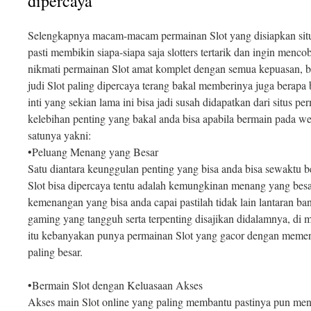
dipercaya
Selengkapnya macam-macam permainan Slot yang disiapkan situs
pasti membikin siapa-siapa saja slotters tertarik dan ingin menco
nikmati permainan Slot amat komplet dengan semua kepuasan, be
judi Slot paling dipercaya terang bakal memberinya juga berap
inti yang sekian lama ini bisa jadi susah didapatkan dari situs 
kelebihan penting yang bakal anda bisa apabila bermain pada web
satunya yakni:
•Peluang Menang yang Besar
Satu diantara keunggulan penting yang bisa anda bisa sewaktu be
Slot bisa dipercaya tentu adalah kemungkinan menang yang bes
kemenangan yang bisa anda capai pastilah tidak lain lantaran b
gaming yang tangguh serta terpenting disajikan didalamnya, di m
itu kebanyakan punya permainan Slot yang gacor dengan mem
paling besar.
•Bermain Slot dengan Keluasaan Akses
Akses main Slot online yang paling membantu pastinya pun menj