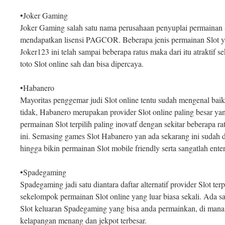
•Joker Gaming
Joker Gaming salah satu nama perusahaan penyuplai permainan S
mendapatkan lisensi PAGCOR. Beberapa jenis permainan Slot y
Joker123 ini telah sampai beberapa ratus maka dari itu atraktif 
toto Slot online sah dan bisa dipercaya.
•Habanero
Mayoritas penggemar judi Slot online tentu sudah mengenal ba
tidak, Habanero merupakan provider Slot online paling besar y
permainan Slot terpilih paling inovatf dengan sekitar beberapa 
ini. Semasing games Slot Habanero yan ada sekarang ini sudah
hingga bikin permainan Slot mobile friendly serta sangatlah ent
•Spadegaming
Spadegaming jadi satu diantara daftar alternatif provider Slot ter
sekelompok permainan Slot online yang luar biasa sekali. Ad
Slot keluaran Spadegaming yang bisa anda permainkan, di man
kelapangan menang dan jekpot terbesar.