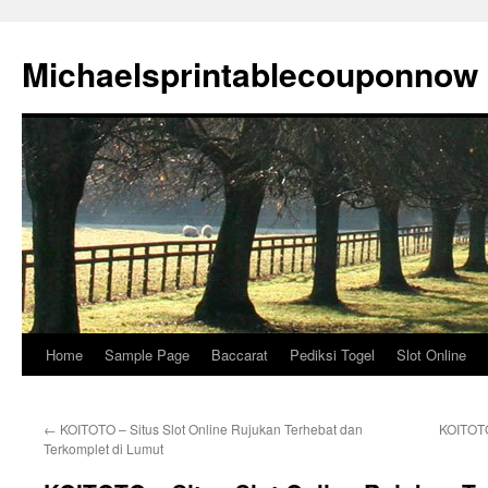
Michaelsprintablecouponnow
Home
Sample Page
Baccarat
Pediksi Togel
Slot Online
Skip
to
←
KOITOTO – Situs Slot Online Rujukan Terhebat dan
KOITOTO 
content
Terkomplet di Lumut