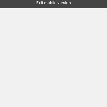
Exit mobile version