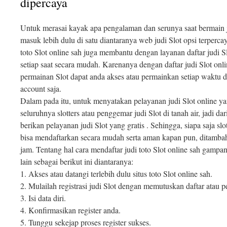
dipercaya
Untuk merasai kayak apa pengalaman dan serunya saat bermain ju
masuk lebih dulu di satu diantaranya web judi Slot opsi terperc
toto Slot online sah juga membantu dengan layanan daftar judi Sl
setiap saat secara mudah. Karenanya dengan daftar judi Slot onl
permainan Slot dapat anda akses atau permainkan setiap waktu
account saja.
Dalam pada itu, untuk menyatakan pelayanan judi Slot online ya
seluruhnya slotters atau penggemar judi Slot di tanah air, jadi dari
berikan pelayanan judi Slot yang gratis . Sehingga, siapa saja 
bisa mendaftarkan secara mudah serta aman kapan pun, ditamba
jam. Tentang hal cara mendaftar judi toto Slot online sah gampa
lain sebagai berikut ini diantaranya:
1. Akses atau datangi terlebih dulu situs toto Slot online sah.
2. Mulailah registrasi judi Slot dengan memutuskan daftar atau p
3. Isi data diri.
4. Konfirmasikan register anda.
5. Tunggu sekejap proses register sukses.