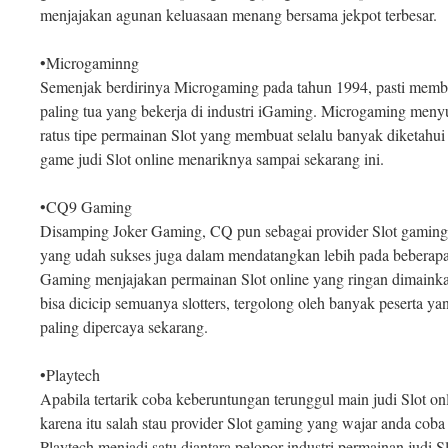
menjajakan agunan keluasaan menang bersama jekpot terbesar.
•Microgaminng
Semenjak berdirinya Microgaming pada tahun 1994, pasti membua
paling tua yang bekerja di industri iGaming. Microgaming men
ratus tipe permainan Slot yang membuat selalu banyak diketahui 
game judi Slot online menariknya sampai sekarang ini.
•CQ9 Gaming
Disamping Joker Gaming, CQ pun sebagai provider Slot gaming 
yang udah sukses juga dalam mendatangkan lebih pada beberapa
Gaming menjajakan permainan Slot online yang ringan dimainkan
bisa dicicip semuanya slotters, tergolong oleh banyak peserta ya
paling dipercaya sekarang.
•Playtech
Apabila tertarik coba keberuntungan terunggul main judi Slot onli
karena itu salah stau provider Slot gaming yang wajar anda coba 
Playtech menjadi satu diantara pelopor industri permainan judi S