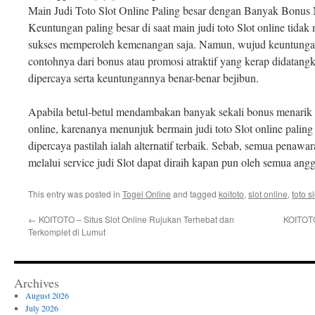
Main Judi Toto Slot Online Paling besar dengan Banyak Bonus
Keuntungan paling besar di saat main judi toto Slot online tidak 
sukses memperoleh kemenangan saja. Namun, wujud keuntungan 
contohnya dari bonus atau promosi atraktif yang kerap didatangka
dipercaya serta keuntungannya benar-benar bejibun.
Apabila betul-betul mendambakan banyak sekali bonus menarik da
online, karenanya menunjuk bermain judi toto Slot online paling
dipercaya pastilah ialah alternatif terbaik. Sebab, semua penawa
melalui service judi Slot dapat diraih kapan pun oleh semua angg
This entry was posted in
Togel Online
and tagged
koitoto
,
slot online
,
toto sl
←
KOITOTO – Situs Slot Online Rujukan Terhebat dan
KOITOTO 
Terkomplet di Lumut
Archives
August 2026
July 2026