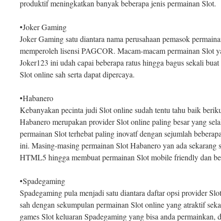
produktif meningkatkan banyak beberapa jenis permainan Slot.
•Joker Gaming
Joker Gaming satu diantara nama perusahaan pemasok permainan
memperoleh lisensi PAGCOR. Macam-macam permainan Slot ya
Joker123 ini udah capai beberapa ratus hingga bagus sekali buat
Slot online sah serta dapat dipercaya.
•Habanero
Kebanyakan pecinta judi Slot online sudah tentu tahu baik beri
Habanero merupakan provider Slot online paling besar yang sel
permainan Slot terhebat paling inovatf dengan sejumlah beberap
ini. Masing-masing permainan Slot Habanero yan ada sekarang s
HTML5 hingga membuat permainan Slot mobile friendly dan beg
•Spadegaming
Spadegaming pula menjadi satu diantara daftar opsi provider Slot 
sah dengan sekumpulan permainan Slot online yang atraktif seka
games Slot keluaran Spadegaming yang bisa anda permainkan, d