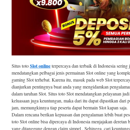
Slot online
Situs toto
terpercaya dan terbaik di Indonesia sering 
mendatangkan pelbagai jenis permainan Slot online yang komp
gaming Slot terhebat. Karena itu, masuk pada web Slot terpercaya
dianjurkan pentingnya buat anda yang mengidamkan pengalaman
dalam taruhan Slot. Situs toto Slot mendatangkan pelayanan jud
keluasaan juga keuntungan, maka dari itu dapat dipastikan dari
jam, memungkinnya tiap peserta dapat bermain Slot kapan saja.
Dalam rencana berikan kepuasan dan pengalaman lebih buat pesert
toto Slot online bisa dipercaya di Indonesia menjajakan deretan
yang ditanggung dengan claim simpel . Sehingga, cari keuntungan