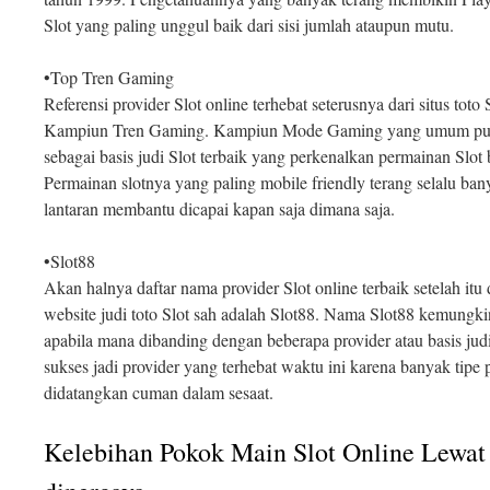
Slot yang paling unggul baik dari sisi jumlah ataupun mutu.
•Top Tren Gaming
Referensi provider Slot online terhebat seterusnya dari situs toto 
Kampiun Tren Gaming. Kampiun Mode Gaming yang umum pun 
sebagai basis judi Slot terbaik yang perkenalkan permainan Slot
Permainan slotnya yang paling mobile friendly terang selalu ban
lantaran membantu dicapai kapan saja dimana saja.
•Slot88
Akan halnya daftar nama provider Slot online terbaik setelah itu
website judi toto Slot sah adalah Slot88. Nama Slot88 kemungk
apabila mana dibanding dengan beberapa provider atau basis judi
sukses jadi provider yang terhebat waktu ini karena banyak tipe 
didatangkan cuman dalam sesaat.
Kelebihan Pokok Main Slot Online Lewat 