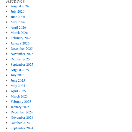
Archives
August 2026
July 2026
June 2026
May 2026
April 2026
March 2026
February 2026
January 2026
December 2025
November 2025
October 2025
September 2025
August 2025
July 2025
June 2025
May 2025
April 2025
March 2025
February 2025
January 2025
December 2024
November 2024
October 2024
September 2024