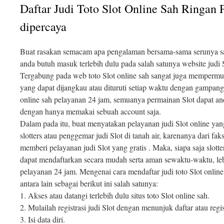
Daftar Judi Toto Slot Online Sah Ringan
dipercaya
Buat rasakan semacam apa pengalaman bersama-sama serunya saat
anda butuh masuk terlebih dulu pada salah satunya website judi Sl
Tergabung pada web toto Slot online sah sangat juga mempermud
yang dapat dijangkau atau dituruti setiap waktu dengan gampang
online sah pelayanan 24 jam, semuanya permainan Slot dapat a
dengan hanya memakai sebuah account saja.
Dalam pada itu, buat menyatakan pelayanan judi Slot online ya
slotters atau penggemar judi Slot di tanah air, karenanya dari faksi
memberi pelayanan judi Slot yang gratis . Maka, siapa saja slot
dapat mendaftarkan secara mudah serta aman sewaktu-waktu, le
pelayanan 24 jam. Mengenai cara mendaftar judi toto Slot online
antara lain sebagai berikut ini salah satunya:
1. Akses atau datangi terlebih dulu situs toto Slot online sah.
2. Mulailah registrasi judi Slot dengan menunjuk daftar atau regis
3. Isi data diri.