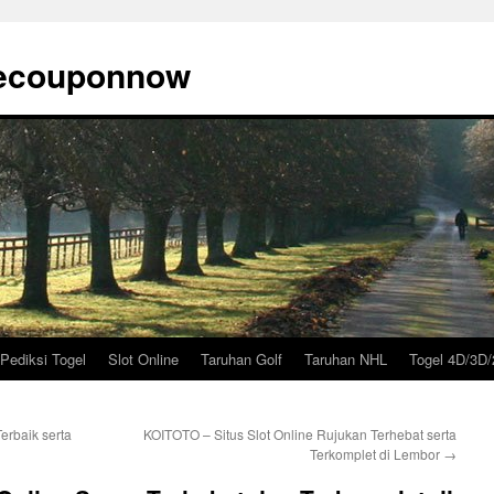
lecouponnow
Pediksi Togel
Slot Online
Taruhan Golf
Taruhan NHL
Togel 4D/3D
erbaik serta
KOITOTO – Situs Slot Online Rujukan Terhebat serta
Terkomplet di Lembor
→