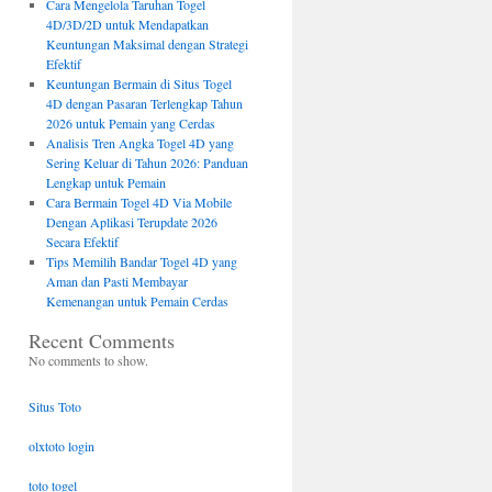
Cara Mengelola Taruhan Togel
4D/3D/2D untuk Mendapatkan
Keuntungan Maksimal dengan Strategi
Efektif
Keuntungan Bermain di Situs Togel
4D dengan Pasaran Terlengkap Tahun
2026 untuk Pemain yang Cerdas
Analisis Tren Angka Togel 4D yang
Sering Keluar di Tahun 2026: Panduan
Lengkap untuk Pemain
Cara Bermain Togel 4D Via Mobile
Dengan Aplikasi Terupdate 2026
Secara Efektif
Tips Memilih Bandar Togel 4D yang
Aman dan Pasti Membayar
Kemenangan untuk Pemain Cerdas
Recent Comments
No comments to show.
Situs Toto
olxtoto login
toto togel