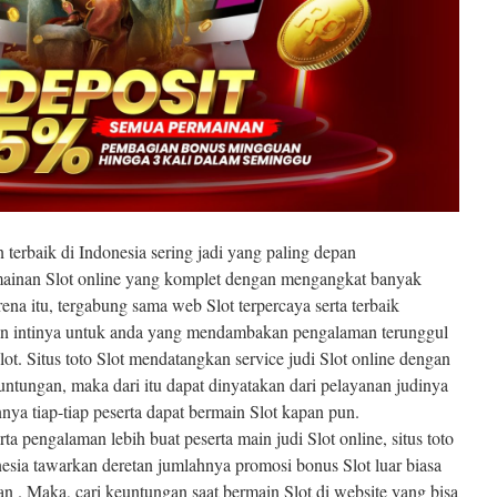
 terbaik di Indonesia sering jadi yang paling depan
inan Slot online yang komplet dengan mengangkat banyak
ena itu, tergabung sama web Slot terpercaya serta terbaik
an intinya untuk anda yang mendambakan pengalaman terunggul
t. Situs toto Slot mendatangkan service judi Slot online dengan
tungan, maka dari itu dapat dinyatakan dari pelayanan judinya
a tiap-tiap peserta dapat bermain Slot kapan pun.
a pengalaman lebih buat peserta main judi Slot online, situs toto
nesia tawarkan deretan jumlahnya promosi bonus Slot luar biasa
n . Maka, cari keuntungan saat bermain Slot di website yang bisa