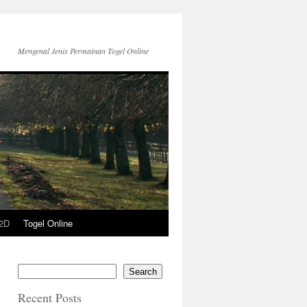
Mengenal Jenis Permainan Togel Online
/2D
Togel Online
Search
Recent Posts