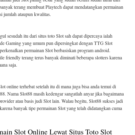
banyak terang membuat Playtech dapat mendatangkan permainan
si jumlah ataupun kwalitas.
ul sesudah itu dari situs toto Slot sah dapat dipercaya ialah
ode Gaming yang umum pun dipersingkat dengan TTG Slot
g perkenalkan permainan Slot berbasiskan program android.
e friendly terang terus banyak diminati beberapa slotters karena
ana saja.
ot online terhebat setelah itu di mana juga bisa anda temui di
lot88. Nama Slot88 masih kedengar sangatlah anyar jika bagaimana
vider atau basis judi Slot lain. Walau begitu, Slot88 sukses jadi
i karena banyak tipe permainan Slot yang telah didatangkan cuma
ain Slot Online Lewat Situs Toto Slot