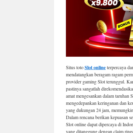
Slot online
Situs toto
terpercaya dan
mendatangkan beragam ragam perma
provider gaming Slot terunggul. Kar
pastinya sangatlah direkomendasik
amat mengesankan dalam taruhan Slo
mengedepankan keringanan dan keun
yang dukungan 24 jam, memungkinny
Dalam rencana berikan kepuasan sert
Slot online dapat dipercaya di Indo
yang ditanggung dengan claim ringa