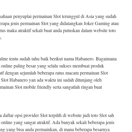
sahaan penyuplai permainan Slot terunggul di Asia yang sudah
apa jenis permainan Slot yang didatangkan Joker Gaming atau
atus maka atraktif sekali buat anda putuskan dalam website toto
.
online tentu sudah tahu baik berikut nama Habanero. Bagaimana
t online paling besar yang selalu sukses membuat produk
vatf dengan sejumlah beberapa ratus macam permainan Slot
Slot Habanero yan ada waktu ini sudah ditunjang oleh
inan Slot mobile friendly serta sangatlah ringan buat
daftar opsi provider Slot terpilih di website judi toto Slot sah
nline yang sangat atraktif. Ada banyak sekali beberapa jenis
ng yang bisa anda permainkan, di mana beberapa besarnya